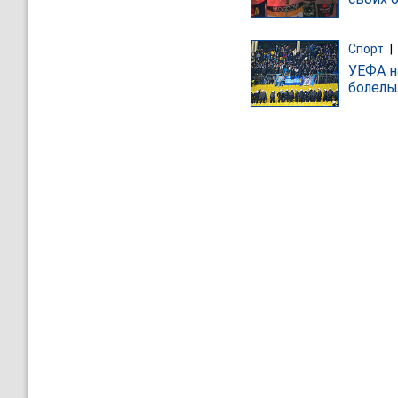
Спорт
|
УЕФА н
болель