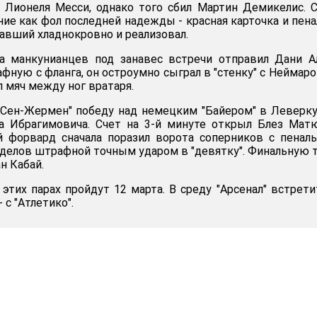
 Лионеля Месси, однако того сбил Мартин Демикелис. 
ие как фол последней надежды - красная карточка и пена
авший хладнокровно и реализовал.
а манкунианцев под занавес встречи отправил Дани А
ную с фланга, он остроумно сыграл в "стенку" с Неймаро
л мяч между ног вратаря.
 Сен-Жермен" победу над немецким "Байером" в Леверк
на Ибрагимовича. Счет на 3-й минуте открыл Блез Мат
 форвард сначала поразил ворота соперников с пеналь
ределов штрафной точным ударом в "девятку". Финальную 
н Кабай.
этих парах пройдут 12 марта. В среду "Арсенал" встрети
- с "Атлетико".