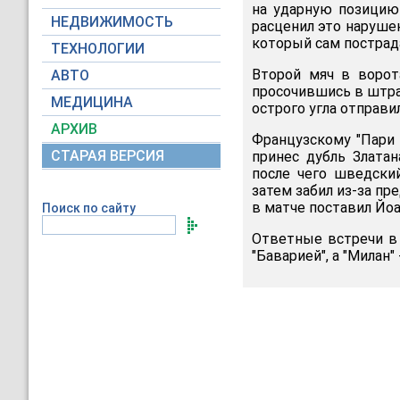
на ударную позицию
НЕДВИЖИМОСТЬ
расценил это нарушен
который сам пострад
ТЕХНОЛОГИИ
Второй мяч в ворот
АВТО
просочившись в штраф
МЕДИЦИНА
острого угла отправи
АРХИВ
Французскому "Пари
СТАРАЯ ВЕРСИЯ
принес дубль Злата
после чего шведский
затем забил из-за п
в матче поставил Йоа
Поиск по сайту
Ответные встречи в 
"Баварией", а "Милан" 