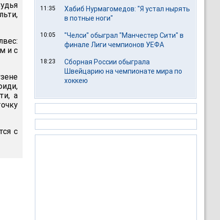
Судья
11:35
Хабиб Нурмагомедов: "Я устал нырять
льти,
в потные ноги"
10:05
"Челси" обыграл "Манчестер Сити" в
лвес:
финале Лиги чемпионов УЕФА
м и с
18:23
Сборная России обыграла
Швейцарию на чемпионате мира по
узене
хоккею
юиди,
ти, а
точку
тся с