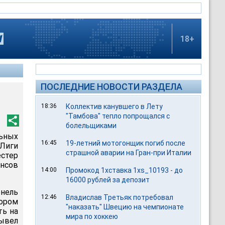
18+
ПОСЛЕДНИЕ НОВОСТИ РАЗДЕЛА
18:36
Коллектив канувшего в Лету
"Тамбова" тепло попрощался с
болельщиками
льных
16:45
19-летний мотогонщик погиб после
Лиги
страшной аварии на Гран-при Италии
естер
ансов
14:00
Промокод 1хставка 1xs_10193 - до
16000 рублей за депозит
онель
12:46
Владислав Третьяк потребовал
ором
"наказать" Швецию на чемпионате
ть на
мира по хоккею
вывел