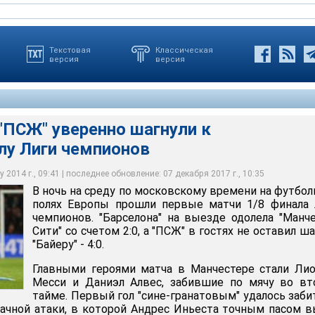
Текстовая
Классическая
версия
версия
 "ПСЖ" уверенно шагнули к
лу Лиги чемпионов
зде одолела "Манчестер Сити"
 2014 г., 09:41 | последнее обновление: 07 декабря 2017 г., 10:35
В ночь на среду по московскому времени на футбо
полях Европы прошли первые матчи 1/8 финала 
чемпионов. "Барселона" на выезде одолела "Манч
Сити" со счетом 2:0, а "ПСЖ" в гостях не оставил ш
"Байеру" - 4:0.
Главными героями матча в Манчестере стали Ли
Месси и Даниэл Алвес, забившие по мячу во вт
тайме. Первый гол "сине-гранатовым" удалось заби
дачной атаки, в которой Андрес Иньеста точным пасом 