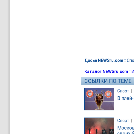
Досье NEWSru.com
::
Спо
Каталог NEWSru.com
::
И
ССЫЛКИ ПО ТЕМЕ
Спорт
|
В плей
Спорт
|
Москов
своих 