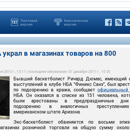
Текстовая
Классическая
версия
версия
 украл в магазинах товаров на 800
л в магазинах товаров на 800 долларов
 2013 г., 13:11 | последнее обновление: 07 декабря 2017 г., 10:35
Бывший баскетболист Ричард Дюмас, имеющий 
выступлений в клубе НБА "Финикс Санз", был арес
по подозрению в краже, сообщает
официальный 
НБА. Он оказался в списке из 151 человека, ко
были арестованы в предпраздничные дн
подозрению в аналогичных преступлени
американском штате Аризона.
Экс-баскетболист обвиняется по восьми эпиз
агазинах розничной торговли на общую сумму около