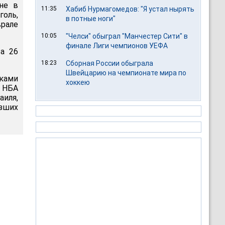
не в
11:35
Хабиб Нурмагомедов: "Я устал нырять
голь,
в потные ноги"
врале
10:05
"Челси" обыграл "Манчестер Сити" в
финале Лиги чемпионов УЕФА
а 26
18:23
Сборная России обыграла
Швейцарию на чемпионате мира по
иками
хоккею
 НБА
аиля,
изших