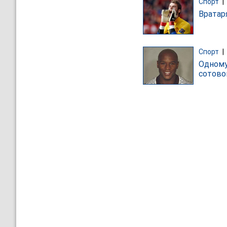
Спорт
|
Вратар
Спорт
|
Одному
сотово