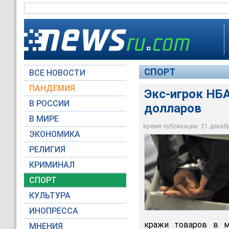
СПОРТ
ВСЕ НОВОСТИ
ПАНДЕМИЯ
Экс-игрок НБА
В РОССИИ
долларов
В МИРЕ
Экс-игрок НБА укра
время публикации: 21 декабря
ЭКОНОМИКА
Global Look Press
РЕЛИГИЯ
КРИМИНАЛ
СПОРТ
КУЛЬТУРА
ИНОПРЕССА
кражи товаров в м
МНЕНИЯ