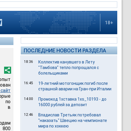
18+
ПОСЛЕДНИЕ НОВОСТИ РАЗДЕЛА
18:36
Коллектив канувшего в Лету
"Тамбова" тепло попрощался с
болельщиками
опыт
16:45
19-летний мотогонщик погиб после
тован
страшной аварии на Гран-при Италии
сайт
торые
14:00
Промокод 1хставка 1xs_10193 - до
и по
16000 рублей за депозит
ях в
12:46
Владислав Третьяк потребовал
"наказать" Швецию на чемпионате
одам
мира по хоккею
 800