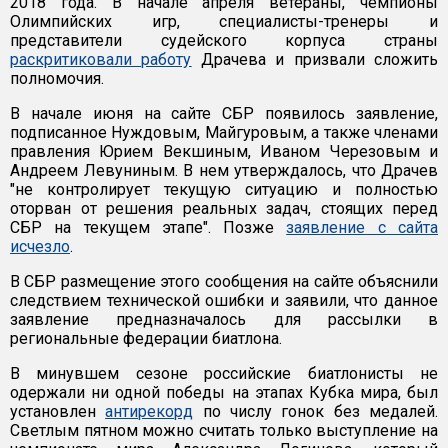
2018 года. В начале апреля ветераны, чемпионы
Олимпийских игр, специалисты-тренеры и
представители судейского корпуса страны
раскритиковали работу
Драчева и призвали сложить
полномочия.
В начале июня на сайте СБР появилось заявление,
подписанное Нуждовым, Майгуровым, а также членами
правления Юрием Векшиным, Иваном Черезовым и
Андреем Левуниным. В нем утверждалось, что Драчев
"не контролирует текущую ситуацию и полностью
оторван от решения реальных задач, стоящих перед
СБР на текущем этапе". Позже
заявление с сайта
исчезло
.
В СБР размещение этого сообщения на сайте объяснили
следствием технической ошибки и заявили, что данное
заявление предназначалось для рассылки в
региональные федерации биатлона.
В минувшем сезоне российские биатлонисты не
одержали ни одной победы на этапах Кубка мира, был
установлен
антирекорд
по числу гонок без медалей.
Светлым пятном можно считать только выступление на