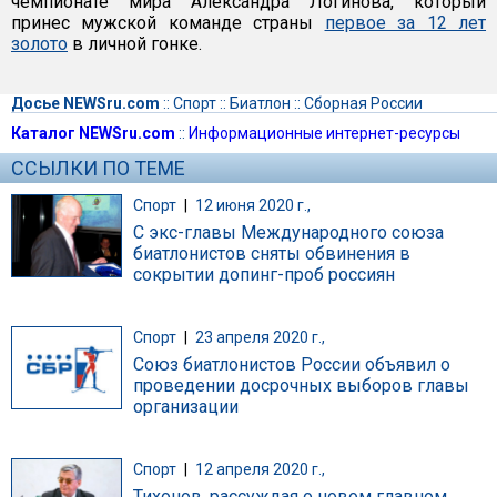
чемпионате мира Александра Логинова, который
принес мужской команде страны
первое за 12 лет
золото
в личной гонке.
Досье NEWSru.com
::
Спорт
::
Биатлон
::
Сборная России
Каталог NEWSru.com
::
Информационные интернет-ресурсы
ССЫЛКИ ПО ТЕМЕ
Спорт
|
12 июня 2020 г.,
С экс-главы Международного союза
биатлонистов сняты обвинения в
сокрытии допинг-проб россиян
Спорт
|
23 апреля 2020 г.,
Союз биатлонистов России объявил о
проведении досрочных выборов главы
организации
Спорт
|
12 апреля 2020 г.,
Тихонов, рассуждая о новом главном