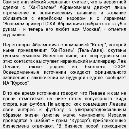
Сам же английский журналист считает, что в вероятной
сделке с "Ха-Поэлем" Абрамовичем движут лишь
стремление к политическому влиянию и желание
сблизиться с еврейским народом и с Израилем:
"Возьмем пример ЦСКА: Абрамович прибрал этот клуб к
рукам - и теперь его любит вся Москва", - отметил
журналист.
Переговоры Абрамовича с компанией "Кетер", которой
ныне принадлежит "Ха-Поэль" (Тель-Авив), окутаны
густым туманом. Известно лишь, что посредником на
этих контактах выступает израильский миллиардер Лев
Леваев, также родом из бывшего СССР.
Осведомленные источники ожидают официального
заявления о заключении на будущей неделе, сообщает
ИА "Курсор".
В то же время источники говорят, что Леваев и сам не
прочь отметиться на ниве столь популярного вида
спорта, как футбол. На вопрос, как совмещает Леваев
свой интерес к футболу с ультраортодоксальным
образом жизни (многие матча чемпионата Израиля
проводятся в шаббат - прим. "Курсор"), приближенные
бизнесмена отвечают: "В бизнесе порой приходится