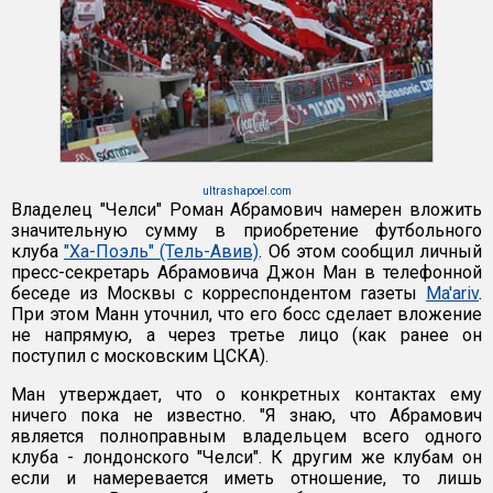
ultrashapoel.com
Владелец "Челси" Роман Абрамович намерен вложить
значительную сумму в приобретение футбольного
клуба
"Ха-Поэль" (Тель-Авив)
. Об этом сообщил личный
пресс-секретарь Абрамовича Джон Ман в телефонной
беседе из Москвы с корреспондентом газеты
Ma'ariv
.
При этом Манн уточнил, что его босс сделает вложение
не напрямую, а через третье лицо (как ранее он
поступил с московским ЦСКА).
Ман утверждает, что о конкретных контактах ему
ничего пока не известно. "Я знаю, что Абрамович
является полноправным владельцем всего одного
клуба - лондонского "Челси". К другим же клубам он
если и намеревается иметь отношение, то лишь