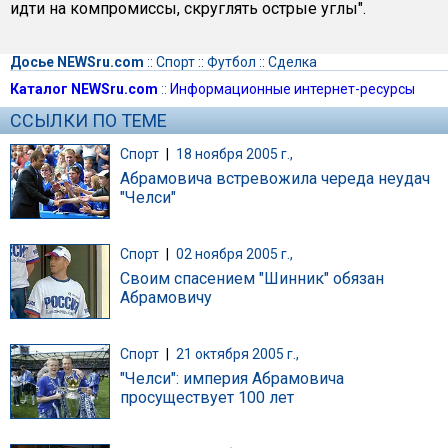
идти на компромиссы, скруглять острые углы".
Досье NEWSru.com
::
Спорт
::
Футбол
::
Сделка
Каталог NEWSru.com
::
Информационные интернет-ресурсы
ССЫЛКИ ПО ТЕМЕ
Спорт
|
18 ноября 2005 г.,
Абрамовича встревожила череда неудач
"Челси"
Спорт
|
02 ноября 2005 г.,
Своим спасением "Шинник" обязан
Абрамовичу
Спорт
|
21 октября 2005 г.,
"Челси": империя Абрамовича
просуществует 100 лет