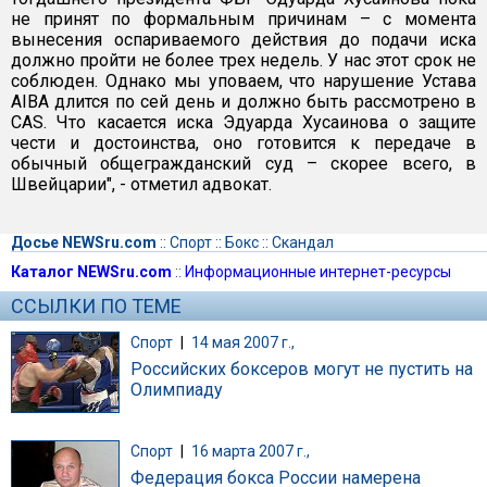
не принят по формальным причинам – с момента
вынесения оспариваемого действия до подачи иска
должно пройти не более трех недель. У нас этот срок не
соблюден. Однако мы уповаем, что нарушение Устава
AIBA длится по сей день и должно быть рассмотрено в
CAS. Что касается иска Эдуарда Хусаинова о защите
чести и достоинства, оно готовится к передаче в
обычный общегражданский суд – скорее всего, в
Швейцарии", - отметил адвокат.
Досье NEWSru.com
::
Спорт
::
Бокс
::
Скандал
Каталог NEWSru.com
::
Информационные интернет-ресурсы
ССЫЛКИ ПО ТЕМЕ
Спорт
|
14 мая 2007 г.,
Российских боксеров могут не пустить на
Олимпиаду
Спорт
|
16 марта 2007 г.,
Федерация бокса России намерена