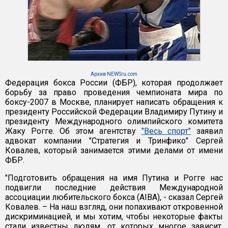
Архив NEWSru.com
Федерация бокса России (ФБР), которая продолжает
борьбу за право проведения чемпионата мира по
боксу-2007 в Москве, планирует написать обращения к
президенту Российской Федерации Владимиру Путину и
президенту Международного олимпийского комитета
Жаку Рогге. Об этом агентству
"Весь спорт"
заявил
адвокат компании "Стратегия и Тринфико" Сергей
Ковалев, который занимается этими делами от имени
ФБР.
"Подготовить обращения на имя Путина и Рогге нас
подвигли последние действия Международной
ассоциации любительского бокса (AIBA), - сказал Сергей
Ковалев. – На наш взгляд, они попахивают откровенной
дискриминацией, и мы хотим, чтобы некоторые факты
стали известны людям, от которых многое зависит.