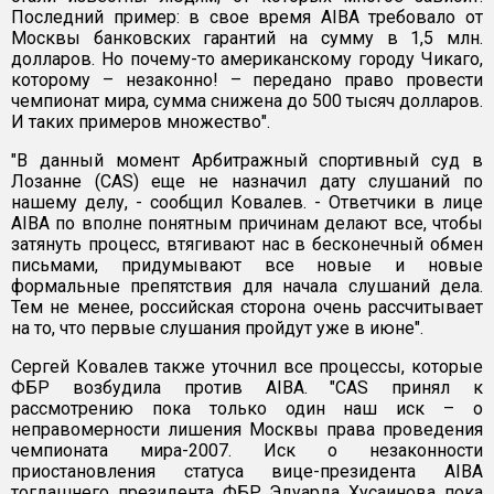
Последний пример: в свое время AIBA требовало от
Москвы банковских гарантий на сумму в 1,5 млн.
долларов. Но почему-то американскому городу Чикаго,
которому – незаконно! – передано право провести
чемпионат мира, сумма снижена до 500 тысяч долларов.
И таких примеров множество".
"В данный момент Арбитражный спортивный суд в
Лозанне (CAS) еще не назначил дату слушаний по
нашему делу, - сообщил Ковалев. - Ответчики в лице
AIBA по вполне понятным причинам делают все, чтобы
затянуть процесс, втягивают нас в бесконечный обмен
письмами, придумывают все новые и новые
формальные препятствия для начала слушаний дела.
Тем не менее, российская сторона очень рассчитывает
на то, что первые слушания пройдут уже в июне".
Сергей Ковалев также уточнил все процессы, которые
ФБР возбудила против AIBA. "CAS принял к
рассмотрению пока только один наш иск – о
неправомерности лишения Москвы права проведения
чемпионата мира-2007. Иск о незаконности
приостановления статуса вице-президента AIBA
тогдашнего президента ФБР Эдуарда Хусаинова пока