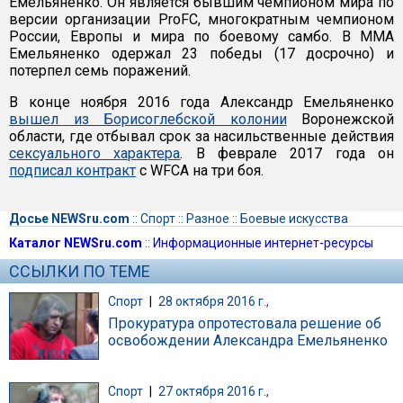
Емельяненко. Он является бывшим чемпионом мира по
версии организации ProFC, многократным чемпионом
России, Европы и мира по боевому самбо. В ММА
Емельяненко одержал 23 победы (17 досрочно) и
потерпел семь поражений.
В конце ноября 2016 года Александр Емельяненко
вышел из Борисоглебской колонии
Воронежской
области, где отбывал срок за насильственные действия
сексуального характера
. В феврале 2017 года он
подписал контракт
с WFCA на три боя.
Досье NEWSru.com
::
Спорт
::
Разное
::
Боевые искусства
Каталог NEWSru.com
::
Информационные интернет-ресурсы
ССЫЛКИ ПО ТЕМЕ
Спорт
|
28 октября 2016 г.,
Прокуратура опротестовала решение об
освобождении Александра Емельяненко
Спорт
|
27 октября 2016 г.,