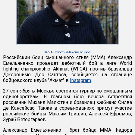
©РИА Новости /Максим Блинов
Российский боец смешанного стиля (ММА) Александр
Емельяненко проведет дебютный бой в лиге World
fighting championship Akhmat (WFCA) против бразильца
Джеронимо Дос Сантоса, сообщается на странице
бойцовского клуба "Ахмат" в
Instagram
.
27 сентября в Москве состоится турнир по смешанным
единоборствам. В главном бою вечера встретятся
россиянин Михаил Малютин и бразилец Фабиано Силва
де Кансейсао. Также в соревнованиях примут участие
российские бойцы Максим Гришин, Алексей Ефремов,
Зураб Бетергараев.
Александр Емельяненко - брат бойца ММА Федора