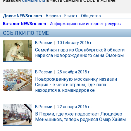
назвали
Саммитом
в честь саммита ОБСЕ в Астане.
Досье NEWSru.com
::
Африка
::
Египет
::
Общество
Каталог NEWSru.com
::
Информационные интернет-ресурсы
ССЫЛКИ ПО ТЕМЕ
В России
|
10 february 2016 г.,
Семейная пара из Оренбургской области
нарекла новорожденного сына Омоном
В России
|
25 ноября 2015 г.,
Новорожденную москвичку назвали
Сирия - в честь страны, где папа
находится в командировке
В России
|
22 января 2015 г.,
В Перми, где уже подрастает Люцифер
Меньшиков, теперь родился Омар Хайям