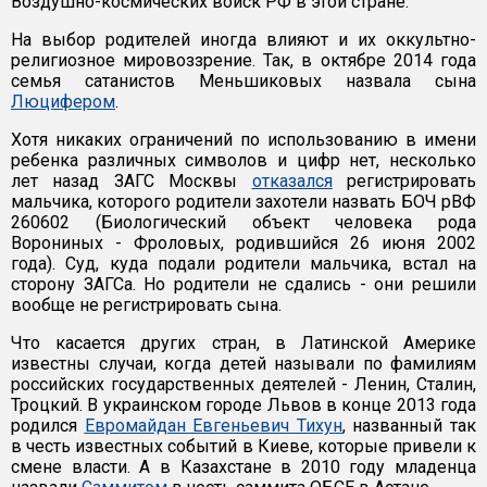
Воздушно-космических войск РФ в этой стране.
На выбор родителей иногда влияют и их оккультно-
религиозное мировоззрение. Так, в октябре 2014 года
семья сатанистов Меньшиковых назвала сына
Люцифером
.
Хотя никаких ограничений по использованию в имени
ребенка различных символов и цифр нет, несколько
лет назад ЗАГС Москвы
отказался
регистрировать
мальчика, которого родители захотели назвать БОЧ рВФ
260602 (Биологический объект человека рода
Ворониных - Фроловых, родившийся 26 июня 2002
года). Суд, куда подали родители мальчика, встал на
сторону ЗАГСа. Но родители не сдались - они решили
вообще не регистрировать сына.
Что касается других стран, в Латинской Америке
известны случаи, когда детей называли по фамилиям
российских государственных деятелей - Ленин, Сталин,
Троцкий. В украинском городе Львов в конце 2013 года
родился
Евромайдан Евгеньевич Тихун
, названный так
в честь известных событий в Киеве, которые привели к
смене власти. А в Казахстане в 2010 году младенца