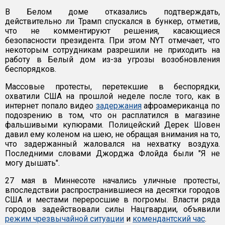
В Белом доме отказались подтверждать,
действительно ли Трамп спускался в бункер, отметив,
что не комментируют решения, касающиеся
безопасности президента. При этом NYT отмечает, что
некоторым сотрудникам разрешили не приходить на
работу в Белый дом из-за угрозы возобновления
беспорядков.
Массовые протесты, перетекшие в беспорядки,
охватили США на прошлой неделе после того, как в
интернет попало видео
задержания
афроамериканца по
подозрению в том, что он расплатился в магазине
фальшивыми купюрами. Полицейский Дерек Шовен
давил ему коленом на шею, не обращая внимания на то,
что задержанный жаловался на нехватку воздуха.
Последними словами Джорджа Флойда были "Я не
могу дышать".
27 мая в Миннесоте начались уличные протесты,
впоследствии распространившиеся на десятки городов
США и местами переросшие в погромы. Власти ряда
городов задействовали силы Нацгвардии, объявили
режим чрезвычайной ситуации
и
комендантский час
.