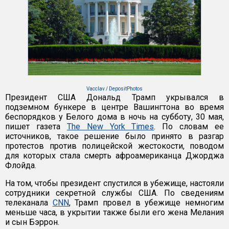
Vacclav / DepositPhotos
Президент США Дональд Трамп укрывался в
подземном бункере в центре Вашингтона во время
беспорядков у Белого дома в ночь на субботу, 30 мая,
пишет газета
The New York Times
. По словам ее
источников, такое решение было принято в разгар
протестов против полицейской жестокости, поводом
для которых стала смерть афроамериканца Джорджа
Флойда.
На том, чтобы президент спустился в убежище, настояли
сотрудники секретной службы США. По сведениям
телеканала
CNN
, Трамп провел в убежище немногим
меньше часа, в укрытии также были его жена Мелания
и сын Бэррон.