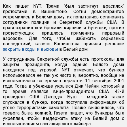
Как пишет NYT, Трамп "был застигнут врасплох"
протестами в Вашингтоне. Сотни демонстрантов
устремились к Белому дому, их попытались остановить
сотрудники полиции и Секретной службы США. В
правоохранителей бросали кирпичи и бутылки, против
протестующих пришлось применить перцовый
аэрозоль. Для того, чтобы избежать серьезных
последствий, власти Вашингтона приняли решение
закрыть входы и выходы
в Белый дом.
У сотрудников Секретной службы есть протоколы для
защиты президента, когда здание Белого дома
находится под угрозой. NYT отмечает, что бункер
использовался не так уж часто и, вероятно, вообще не
использовался со времен терактов 11 сентября 2001
года. Тогда в убежище укрылся Дик Чейни, который в
то время являлся вице-президентом США. 43-й
президент США Джордж Буш - младший также
спускался в бункер, когда поступила информация об
угоне террористами самолета. Позже выяснилось, что
тревога была ложной. Газета пишет, что бункеры был
укреплен, чтобы выдержать атаку на Белый дом с
использованием пассажирского лайнера.