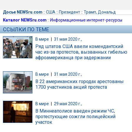
Досье NEWSru.com
::
США
::
Президент
::
Трамп, Дональд
Каталог NEWSru.com
::
Информационные интернет-ресурсы
ССЫЛКИ ПО ТЕМЕ
В мире
|
31 мая 2020 г.,
Ряд штатов США ввели комендантский
час из-за протестов, вызванных гибелью
афроамериканца при задержании
В мире
|
31 мая 2020 г.,
В 22 американских городах арестованы
1700 участников акций протеста
В мире
|
29 мая 2020 г.,
В Миннеаполисе введен режим ЧС,
протестующие сожгли полицейский
участок