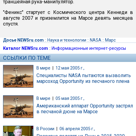
траншейная рука-манипулятор.
"Феникс" стартует с Космического центра Кеннеди в
августе 2007 и приземлится на Марсе девять месяцев
спустя.
Досье NEWSru.com
::
Наука и технологии
::
NASA
::
Марс
Каталог NEWSru.com
::
Информационные интернет-ресурсы
ССЫЛКИ ПО ТЕМЕ
В мире
|
12 мая 2005 г.,
Специалисты NASA пытаются вызволить
марсоход Opportunity из песчаного плена
В мире
|
05 мая 2005 г.,
Американский аппарат Opportunity застрял
в песчаной дюне на Марсе
В России
|
06 апреля 2005 г.,