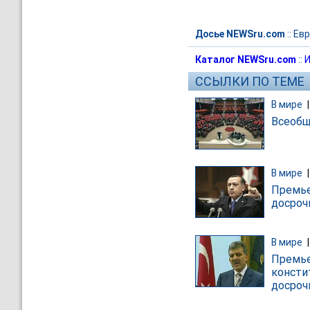
Досье NEWSru.com
::
Евр
Каталог NEWSru.com
::
И
ССЫЛКИ ПО ТЕМЕ
В мире
Всеобщ
В мире
Премье
досроч
В мире
Премье
консти
досроч