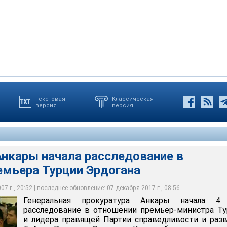
ы начала расследование в отношении премьера Турции Эрдогана
Текстовая
Классическая
версия
версия
20:52 последнее обновление: 20:52 Генеральная прокуратура
я расследование в отношении премьер-министра Турции и
Анкары начала расследование в
емьера Турции Эрдогана
7 г., 20:52 | последнее обновление: 07 декабря 2017 г., 08:56
Генеральная прокуратура Анкары начала 4
расследование в отношении премьер-министра Т
и лидера правящей Партии справедливости и раз