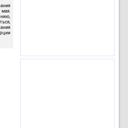
вания
 мая.
нию,
ться,
вания
рции