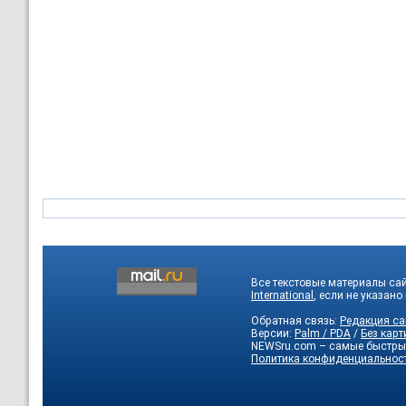
Все текстовые материалы са
International
, если не указано
Обратная связь:
Редакция са
Версии:
Palm / PDA
/
Без карт
NEWSru.com – самые быстры
Политика конфиденциальнос