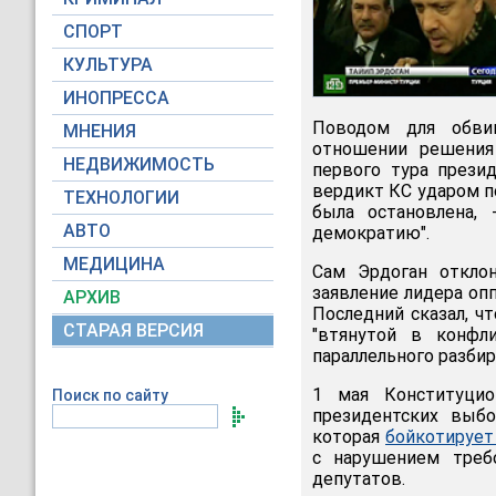
СПОРТ
КУЛЬТУРА
ИНОПРЕССА
Поводом для обви
МНЕНИЯ
отношении решения
НЕДВИЖИМОСТЬ
первого тура прези
вердикт КС ударом п
ТЕХНОЛОГИИ
была остановлена,
АВТО
демократию".
МЕДИЦИНА
Сам Эрдоган отклон
заявление лидера оп
АРХИВ
Последний сказал, ч
СТАРАЯ ВЕРСИЯ
"втянутой в конфл
параллельного разби
1 мая Конституцио
Поиск по сайту
президентских выбо
которая
бойкотируе
с нарушением треб
депутатов.