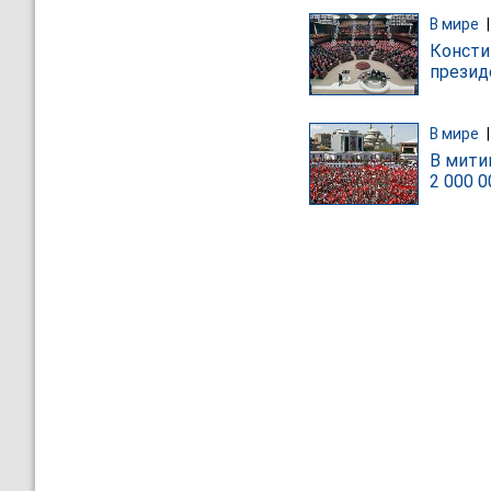
В мире
Консти
презид
В мире
В мити
2 000 