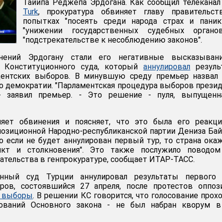
Тайипа Реджепа Эрдогана. Как сообщил телекана
Turk
, прокуратура обвиняет главу правительст
попытках "посеять среди народа страх и паник
"унижении государственных судебных органо
"подстрекательстве к несоблюдению законов".
нений Эрдогану стали его негативные высказыван
 Конституционного суда, который
аннулировал
резуль
дентских выборов. В минувшую среду премьер назвал 
о демократии. "Парламентская процедура выборов прези
 - заявил премьер. - Это решение - пуля, выпущенн
яет обвинения и поясняет, что это была его реакци
позиционной Народно-республиканской партии Дениза Бай
то если не будет аннулирован первый тур, то страна ока
икт и столкновения". Это также послужило поводом
рательства в генпрокуратуре, сообщает ИТАР-ТАСС.
нный суд Турции аннулировал результаты первого 
ров, состоявшийся 27 апреля, после протестов оппоз
т выборы
. В решении КС говорится, что голосование прох
ований Основного закона - не был набран кворум в