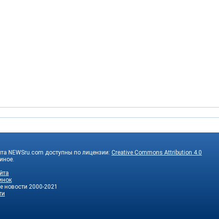
йта NEWSru.com доступны по лицензии:
Creative Commons Attribution 4.0
 иное.
йта
инок
е новости
2000-2021
ти