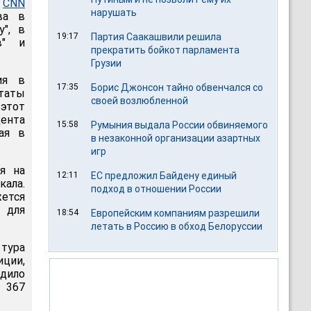
л
CNN
нарушать
ва в
у", в
19:17
Партия Саакашвили решила
в" и
прекратить бойкот парламента
Грузии
ия в
17:35
Борис Джонсон тайно обвенчался со
таты
своей возлюбленной
этот
дента
15:58
Румыния выдала России обвиняемого
ая в
в незаконной организации азартных
игр
я на
12:11
ЕС предложил Байдену единый
кала.
подход в отношении России
жется
 для
18:54
Европейским компаниям разрешили
летать в Россию в обход Белоруссии
тура
иции,
одило
 367