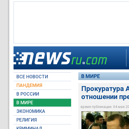
Прокуратура Анкар
время публикации: 
Анкары начала 4 ма
лидера п
В МИРЕ
ВСЕ НОВОСТИ
НТВ
ПАНДЕМИЯ
Прокуратура 
В РОССИИ
отношении пр
В МИРЕ
время публикации: 04 мая 200
ЭКОНОМИКА
РЕЛИГИЯ
КРИМИНАЛ