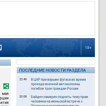
18+
ПОСЛЕДНИЕ НОВОСТИ РАЗДЕЛА
22:40
В ЦАР при взрыве фугаса во время
проезда военной автоколонны
погибли трое граждан России
 мая
20:08
Байден намерен поднять тему прав
урции
человека на июньской встрече с
вития
Путиным и не позволит ему их