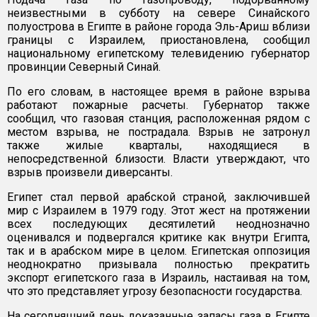
неизвестными в субботу на севере Синайского
полуострова в Египте в районе города Эль-Ариш вблизи
границы с Израилем, приостановлена, сообщил
национальному египетскому телевидению губернатор
провинции Северный Синай.
По его словам, в настоящее время в районе взрыва
работают пожарные расчеты. Губернатор также
сообщил, что газовая станция, расположенная рядом с
местом взрыва, не пострадала. Взрыв не затронул
также жилые кварталы, находящиеся в
непосредственной близости. Власти утверждают, что
взрыв произвели диверсанты.
Египет стал первой арабской страной, заключившей
мир с Израилем в 1979 году. Этот жест на протяжении
всех последующих десятилетий неоднозначно
оценивался и подвергался критике как внутри Египта,
так и в арабском мире в целом. Египетская оппозиция
неоднократно призывала полностью прекратить
экспорт египетского газа в Израиль, настаивая на том,
что это представляет угрозу безопасности государства.
На сегодняшний день доказанные запасы газа в Египте