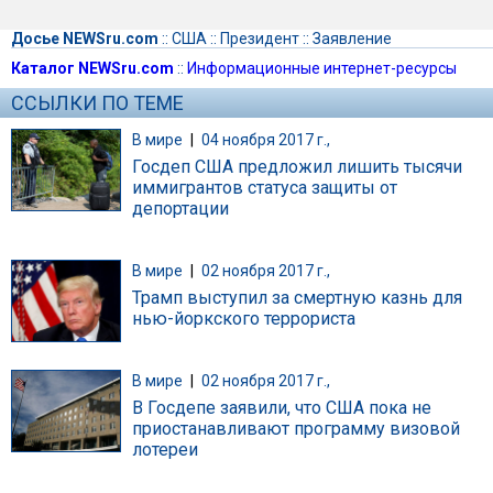
Досье NEWSru.com
::
США
::
Президент
::
Заявление
Каталог NEWSru.com
::
Информационные интернет-ресурсы
ССЫЛКИ ПО ТЕМЕ
В мире
|
04 ноября 2017 г.,
Госдеп США предложил лишить тысячи
иммигрантов статуса защиты от
депортации
В мире
|
02 ноября 2017 г.,
Трамп выступил за смертную казнь для
нью-йоркского террориста
В мире
|
02 ноября 2017 г.,
В Госдепе заявили, что США пока не
приостанавливают программу визовой
лотереи