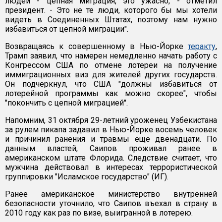
людей - цепная миграция, это ужасно, - отметил
президент. - Это не те люди, которого бы мы хотели
видеть в Соединенных Штатах, поэтому нам нужно
избавиться от цепной миграции".
Возвращаясь к совершенному в Нью-Йорке
теракту
,
Трамп заявил, что намерен немедленно начать работу с
Конгрессом США по отмене лотереи на получение
иммиграционных виз для жителей других государств.
Он подчеркнул, что США "должны избавиться от
лотерейной программы как можно скорее", чтобы
"покончить с цепной миграцией".
Напомним, 31 октября 29-летний уроженец Узбекистана
за рулем пикапа задавил в Нью-Йорке восемь человек
и причинил ранения и травмы еще двенадцати. По
данным властей, Саипов проживал ранее в
американском штате Флорида. Следствие считает, что
мужчина действовал в интересах террористической
группировки "Исламское государство" (ИГ).
Ранее американское министерство внутренней
безопасности уточнило, что Саипов въехал в страну в
2010 году как раз по визе, выигранной в лотерею.