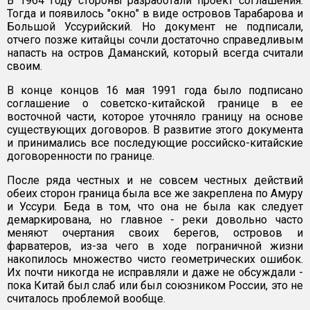
В 1964 году стороны разработали проект соглашения.
Тогда и появилось "окно" в виде островов Тарабарова и
Большой Уссурийский. Но документ не подписали,
отчего позже китайцы сочли достаточно справедливым
напасть на остров Даманский, который всегда считали
своим.
В конце концов 16 мая 1991 года было подписано
соглашение о советско-китайской границе в ее
восточной части, которое уточняло границу на основе
существующих договоров. В развитие этого документа
и принимались все последующие российско-китайские
договоренности по границе.
После ряда честных и не совсем честных действий
обеих сторон граница была все же закреплена по Амуру
и Уссури. Беда в том, что она не была как следует
демаркирована, но главное - реки довольно часто
меняют очертания своих берегов, островов и
фарватеров, из-за чего в ходе пограничной жизни
накопилось множество чисто геометрических ошибок.
Их почти никогда не исправляли и даже не обсуждали -
пока Китай был слаб или был союзником России, это не
считалось проблемой вообще.