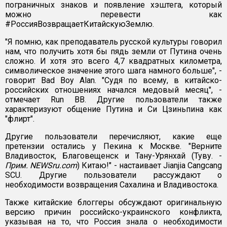
пограничных знаков и появление хэштега, который
можно перевести как
#РоссияВозвращаетКитайскуюЗемлю.
"Я помню, как преподаватель русской культуры говорил
нам, что получить хотя бы пядь земли от Путина очень
сложно. И хотя это всего 4,7 квадратных километра,
символическое значение этого шага намного больше", -
говорит Bad Boy Alan. "Судя по всему, в китайско-
российских отношениях начался медовый месяц", -
отмечает Run BB. Другие пользователи также
характеризуют общение Путина и Си Цзиньпина как
"флирт".
Другие пользователи перечисляют, какие еще
претензии остались у Пекина к Москве. "Верните
Владивосток, Благовещенск и Тану-Урянхай (Туву. -
Прим. NEWSru.com
) Китаю!" - настаивает Jianjia Cangcang
SCU. Другие пользователи рассуждают о
необходимости возвращения Сахалина и Владивостока.
Также китайские блоггеры обсуждают оригинальную
версию причин российско-украинского конфликта,
указывая на то, что Россия знала о необходимости