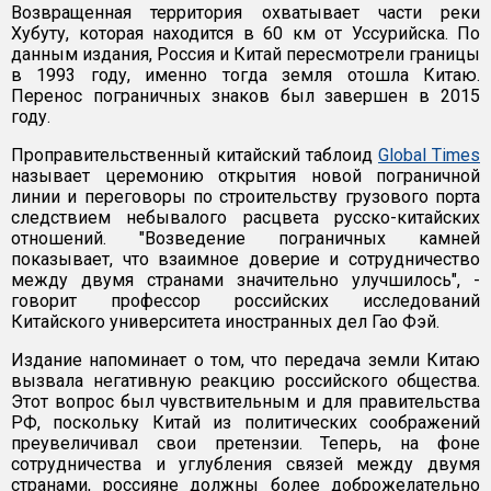
Возвращенная территория охватывает части реки
Хубуту, которая находится в 60 км от Уссурийска. По
данным издания, Россия и Китай пересмотрели границы
в 1993 году, именно тогда земля отошла Китаю.
Перенос пограничных знаков был завершен в 2015
году.
Проправительственный китайский таблоид
Global Times
называет церемонию открытия новой пограничной
линии и переговоры по строительству грузового порта
следствием небывалого расцвета русско-китайских
отношений. "Возведение пограничных камней
показывает, что взаимное доверие и сотрудничество
между двумя странами значительно улучшилось", -
говорит профессор российских исследований
Китайского университета иностранных дел Гао Фэй.
Издание напоминает о том, что передача земли Китаю
вызвала негативную реакцию российского общества.
Этот вопрос был чувствительным и для правительства
РФ, поскольку Китай из политических соображений
преувеличивал свои претензии. Теперь, на фоне
сотрудничества и углубления связей между двумя
странами, россияне должны более доброжелательно