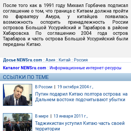
После того как в 1991 году Михаил Горбачев подписал
соглашение о том, что граница с Китаем должна пройти
по фарватеру Амура, у китайцев появилась
возможность оспорить принадлежность России
островов Большой Уссурийский и Тарабаров в районе
Хабаровска. По соглашению 2004 года остров
Тарабаров и часть острова Большой Уссурийский были
переданы Китаю.
Досье NEWSru.com
::
Азия
::
Китай
::
Россия
Каталог NEWSru.com
::
Информационные интернет-ресурсы
ССЫЛКИ ПО ТЕМЕ
В России
|
19 октября 2004 г.,
Путин подарил Китаю полтора острова: на
Дальнем востоке подсчитывают убытки
В мире
|
13 января 2011 г.,
Таджикистан уступил Китаю часть своей
территории