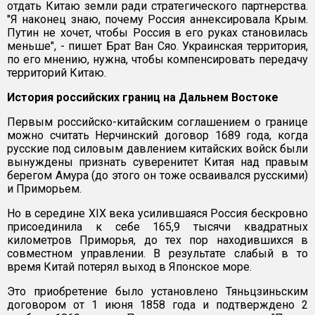
отдать Китаю земли ради стратегического партнерства.
"Я наконец знаю, почему Россия аннексировала Крым.
Путин не хочет, чтобы Россия в его руках становилась
меньше", - пишет Брат Ван Сяо. Украинская территория,
по его мнению, нужна, чтобы компенсировать передачу
территорий Китаю.
История российских границ на Дальнем Востоке
Первым российско-китайским соглашением о границе
можно считать Нерчинский договор 1689 года, когда
русские под силовым давлением китайских войск были
вынуждены признать суверенитет Китая над правым
берегом Амура (до этого он тоже осваивался русскими)
и Приморьем.
Но в середине XIX века усилившаяся Россия бескровно
присоединила к себе 165,9 тысячи квадратных
километров Приморья, до тех пор находившихся в
совместном управлении. В результате слабый в то
время Китай потерял выход в Японское море.
Это приобретение было установлено Тяньцзиньским
договором от 1 июня 1858 года и подтверждено 2