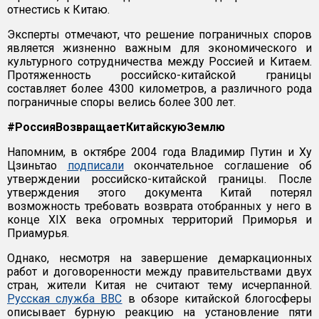
отнестись к Китаю.
Эксперты отмечают, что решение пограничных споров
является жизненно важным для экономического и
культурного сотрудничества между Россией и Китаем.
Протяженность российско-китайской границы
составляет более 4300 километров, а различного рода
пограничные споры велись более 300 лет.
#РоссияВозвращаетКитайскуюЗемлю
Напомним, в октябре 2004 года Владимир Путин и Ху
Цзиньтао
подписали
окончательное соглашение об
утверждении российско-китайской границы. После
утверждения этого документа Китай потерял
возможность требовать возврата отобранных у него в
конце XIX века огромных территорий Приморья и
Приамурья.
Однако, несмотря на завершение демаркационных
работ и договоренности между правительствами двух
стран, жители Китая не считают тему исчерпанной.
Русская служба BBC
в обзоре китайской блогосферы
описывает бурную реакцию на установление пяти