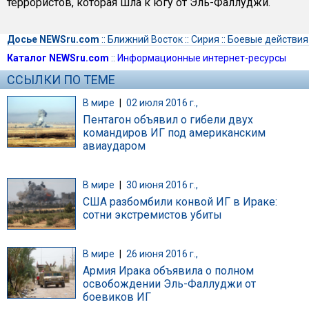
террористов, которая шла к югу от Эль-Фаллуджи.
Досье NEWSru.com
::
Ближний Восток
::
Сирия
::
Боевые действия
Каталог NEWSru.com
::
Информационные интернет-ресурсы
ССЫЛКИ ПО ТЕМЕ
В мире
|
02 июля 2016 г.,
Пентагон объявил о гибели двух
командиров ИГ под американским
авиаударом
В мире
|
30 июня 2016 г.,
США разбомбили конвой ИГ в Ираке:
сотни экстремистов убиты
В мире
|
26 июня 2016 г.,
Армия Ирака объявила о полном
освобождении Эль-Фаллуджи от
боевиков ИГ