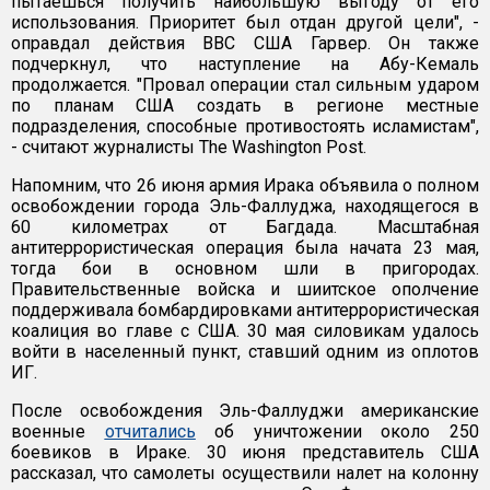
пытаешься получить наибольшую выгоду от его
использования. Приоритет был отдан другой цели", -
оправдал действия ВВС США Гарвер. Он также
подчеркнул, что наступление на Абу-Кемаль
продолжается. "Провал операции стал сильным ударом
по планам США создать в регионе местные
подразделения, способные противостоять исламистам",
- считают журналисты The Washington Post.
Напомним, что 26 июня армия Ирака объявила о полном
освобождении города Эль-Фаллуджа, находящегося в
60 километрах от Багдада. Масштабная
антитеррористическая операция была начата 23 мая,
тогда бои в основном шли в пригородах.
Правительственные войска и шиитское ополчение
поддерживала бомбардировками антитеррористическая
коалиция во главе с США. 30 мая силовикам удалось
войти в населенный пункт, ставший одним из оплотов
ИГ.
После освобождения Эль-Фаллуджи американские
военные
отчитались
об уничтожении около 250
боевиков в Ираке. 30 июня представитель США
рассказал, что самолеты осуществили налет на колонну