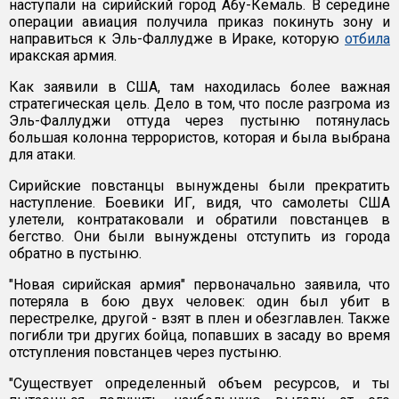
наступали на сирийский город Абу-Кемаль. В середине
операции авиация получила приказ покинуть зону и
направиться к Эль-Фаллудже в Ираке, которую
отбила
иракская армия.
Как заявили в США, там находилась более важная
стратегическая цель. Дело в том, что после разгрома из
Эль-Фаллуджи оттуда через пустыню потянулась
большая колонна террористов, которая и была выбрана
для атаки.
Сирийские повстанцы вынуждены были прекратить
наступление. Боевики ИГ, видя, что самолеты США
улетели, контратаковали и обратили повстанцев в
бегство. Они были вынуждены отступить из города
обратно в пустыню.
"Новая сирийская армия" первоначально заявила, что
потеряла в бою двух человек: один был убит в
перестрелке, другой - взят в плен и обезглавлен. Также
погибли три других бойца, попавших в засаду во время
отступления повстанцев через пустыню.
"Существует определенный объем ресурсов, и ты