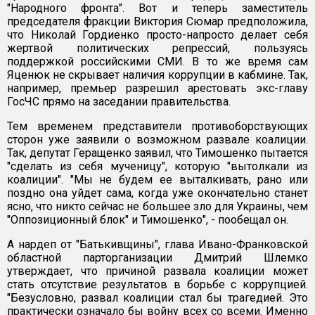
"Народного фронта". Вот и теперь заместитель
председателя фракции Виктория Сюмар предположила,
что Николай Гордиенко просто-напросто делает себя
жертвой политических репрессий, пользуясь
поддержкой российскими СМИ. В то же время сам
Яценюк не скрывает наличия коррупции в кабмине. Так,
например, премьер разрешил арестовать экс-главу
ГосЧС прямо на заседании правительства.
Тем временем представители противоборствующих
сторон уже заявили о возможном развале коалиции.
Так, депутат Геращенко заявил, что Тимошенко пытается
"сделать из себя мученицу", которую "вытолкали из
коалиции". "Мы не будем ее выталкивать, рано или
поздно она уйдет сама, когда уже окончательно станет
ясно, что никто сейчас не большее зло для Украины, чем
"Оппозиционный блок" и Тимошенко", - пообещал он.
А нардеп от "Батькивщины", глава Ивано-Франковской
областной парторганизации Дмитрий Шлемко
утверждает, что причиной развала коалиции может
стать отсутствие результатов в борьбе с коррупцией.
"Безусловно, развал коалиции стал бы трагедией. Это
практически означало бы войну всех со всеми. Именно