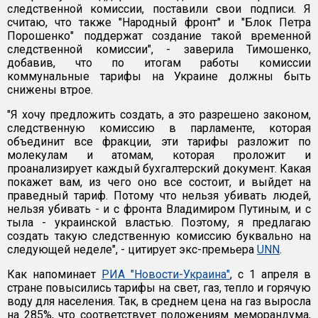
следственной комиссии, поставили свои подписи. Я
считаю, что также "Народный фронт" и "Блок Петра
Порошенко" поддержат создание такой временной
следственной комиссии", - заверила Тимошенко,
добавив, что по итогам работы комиссии
коммунальные тарифы на Украине должны быть
снижены втрое.
"Я хочу предложить создать, а это разрешено законом,
следственную комиссию в парламенте, которая
объединит все фракции, эти тарифы разложит по
молекулам и атомам, которая проложит и
проанализирует каждый бухгалтерский документ. Какая
покажет вам, из чего оно все состоит, и выйдет на
праведный тариф. Потому что нельзя убивать людей,
нельзя убивать - и с фронта Владимиром Путиным, и с
тыла - украинской властью. Поэтому, я предлагаю
создать такую следственную комиссию буквально на
следующей неделе", - цитирует экс-премьера
UNN
.
Как напоминает
РИА "Новости-Украина"
, с 1 апреля в
стране повысились тарифы на свет, газ, тепло и горячую
воду для населения. Так, в среднем цена на газ выросла
на 285%, что соответствует положениям меморандума,