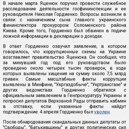
В начале марта Яценюк поручил провести служебное
расследование деятельности госфининспекции и ее
руководителя Николая Гордиенко. Вопросы возникли в
связи с назначением сына главного украинского
фининспектора прокурором Соломенского района
Киева. Кроме того, Гордиенко был обвинен в подаче
ложной информации в декларации о доходах.
В ответ Гордиенко озвучил заявление, в котором
говорилось, что коррупционные схемы на Украине
возглавляет правительство Яценюка. Он сообщил, что
за минувший год под его руководством было
проведено около четырех тысяч проверок, в ходе
которых выявлены хищения на сумму около 7,5 млрд
гривен. Самые масштабные факты коррупции
выявлены в Минфине, "Укргаздобыче", "Укртрансгазе" и
других ведомствах. Гордиенко обратился с
официальным заявлением в Генпрокуратуру Украины и
попросил депутатов Верховной Рады отправить кабмин
в отставку, если указанные факты найдут
подтверждение. 4 апреля Гордиенко был
уволен
.
После обнародования скандальных данных депутаты от
"Свободы", "Батькивщины" и других политических сил