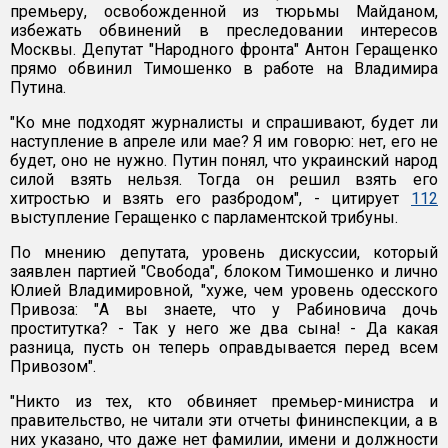
премьеру, освобожденной из тюрьмы Майданом,
избежать обвинений в преследовании интересов
Москвы. Депутат "Народного фронта" Антон Геращенко
прямо обвинил Тимошенко в работе на Владимира
Путина.
"Ко мне подходят журналисты и спрашивают, будет ли
наступление в апреле или мае? Я им говорю: нет, его не
будет, оно не нужно. Путин понял, что украинский народ
силой взять нельзя. Тогда он решил взять его
хитростью и взять его разбродом", - цитирует
112
выступление Геращенко с парламентской трибуны.
По мнению депутата, уровень дискуссии, который
заявлен партией "Свобода", блоком Тимошенко и лично
Юлией Владимировной, "хуже, чем уровень одесского
Привоза: "А вы знаете, что у Рабиновича дочь
проститутка? - Так у него же два сына! - Да какая
разница, пусть он теперь оправдывается перед всем
Привозом".
"Никто из тех, кто обвиняет премьер-министра и
правительство, не читали эти отчеты фининспекции, а в
них указано, что даже нет фамилии, имени и должности