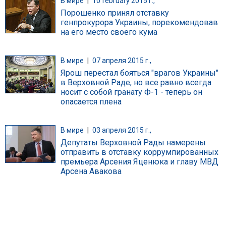
В мире
|
10 february 2015 г.,
Порошенко принял отставку
генпрокурора Украины, порекомендовав
на его место своего кума
В мире
|
07 апреля 2015 г.,
Ярош перестал бояться "врагов Украины"
в Верховной Раде, но все равно всегда
носит с собой гранату Ф-1 - теперь он
опасается плена
В мире
|
03 апреля 2015 г.,
Депутаты Верховной Рады намерены
отправить в отставку коррумпированных
премьера Арсения Яценюка и главу МВД
Арсена Авакова