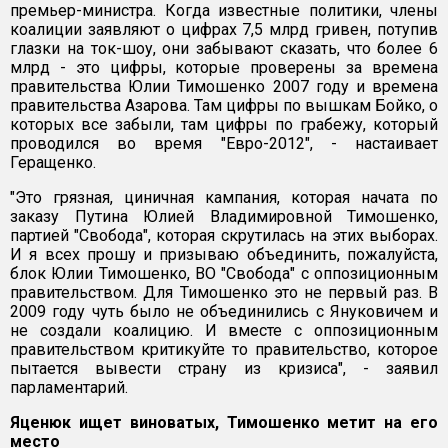
премьер-министра. Когда известные политики, члены
коалиции заявляют о цифрах 7,5 млрд гривен, потупив
глазки на ток-шоу, они забывают сказать, что более 6
млрд - это цифры, которые проверены за времена
правительства Юлии Тимошенко 2007 году и времена
правительства Азарова. Там цифры по вышкам Бойко, о
которых все забыли, там цифры по грабежу, который
проводился во время "Евро-2012", - настаивает
Геращенко.
"Это грязная, циничная кампания, которая начата по
заказу Путина Юлией Владимировной Тимошенко,
партией "Свобода", которая скрутилась на этих выборах.
И я всех прошу и призываю объединить, пожалуйста,
блок Юлии Тимошенко, ВО "Свобода" с оппозиционным
правительством. Для Тимошенко это не первый раз. В
2009 году чуть было не объединились с Януковичем и
не создали коалицию. И вместе с оппозиционным
правительством критикуйте то правительство, которое
пытается вывести страну из кризиса", - заявил
парламентарий.
Яценюк ищет виноватых, Тимошенко метит на его
место