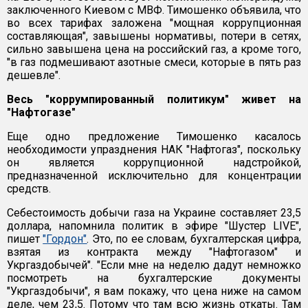
заключенного Киевом с МВФ. Тимошенко объявила, что
во всех тарифах заложена "мощная коррупционная
составляющая", завышены нормативы, потери в сетях,
сильно завышена цена на российский газ, а кроме того,
"в газ подмешивают азотные смеси, которые в пять раз
дешевле".
Весь "коррумпированный политикум" живет на
"Нафтогазе"
Еще одно предложение Тимошенко касалось
необходимости упразднения НАК "Нафтогаз", поскольку
он является коррупционной надстройкой,
предназначенной исключительно для концентрации
средств.
Себестоимость добычи газа на Украине составляет 23,5
доллара, напомнила политик в эфире "Шустер LIVE",
пишет
"Гордон"
. Это, по ее словам, бухгалтерская цифра,
взятая из контракта между "Нафтогазом" и
Укргаздобычей". "Если мне на неделю дадут немножко
посмотреть на бухгалтерские документы
"Укргаздобычи", я вам покажу, что цена ниже на самом
деле, чем 23,5. Потому что там всю жизнь откаты. Там