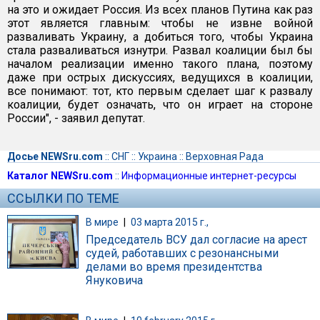
на это и ожидает Россия. Из всех планов Путина как раз
этот является главным: чтобы не извне войной
разваливать Украину, а добиться того, чтобы Украина
стала разваливаться изнутри. Развал коалиции был бы
началом реализации именно такого плана, поэтому
даже при острых дискуссиях, ведущихся в коалиции,
все понимают: тот, кто первым сделает шаг к развалу
коалиции, будет означать, что он играет на стороне
России", - заявил депутат.
Досье NEWSru.com
::
СНГ
::
Украина
::
Верховная Рада
Каталог NEWSru.com
::
Информационные интернет-ресурсы
ССЫЛКИ ПО ТЕМЕ
В мире
|
03 марта 2015 г.,
Председатель ВСУ дал согласие на арест
судей, работавших с резонансными
делами во время президентства
Януковича