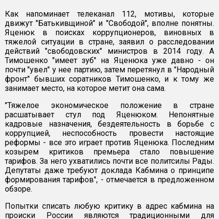
Как напоминает телеканал 112, мотивы, которые
движут "Батькивщиной" и "Свободой", вполне понятны.
Яценюк в поисках коррупционеров, виновных в
тяжелой ситуации в стране, заявил о расследовании
действий "свободовских" министров в 2014 году. А
Тимошенко "имеет зуб" на Яценюка уже давно - он
почти "увел" у нее партию, затем перетянул в "Народный
фронт" бывших соратников Тимошенко, и к тому же
занимает место, на которое метит она сама.
"Тяжелое экономическое положение в стране
расшатывает стул под Яценюком. Непонятные
кадровые назначения, бездеятельность в борьбе с
коррупцией, неспособность провести настоящие
реформы - все это играет против Яценюка. Последним
козырем критиков премьера стало повышение
тарифов. За него ухватились почти все политсилы Рады.
Депутаты даже требуют доклада Кабмина о принципе
формирования тарифов", - отмечается в предложенном
обзоре.
Попытки списать любую критику в адрес кабмина на
происки России являются традиционными для