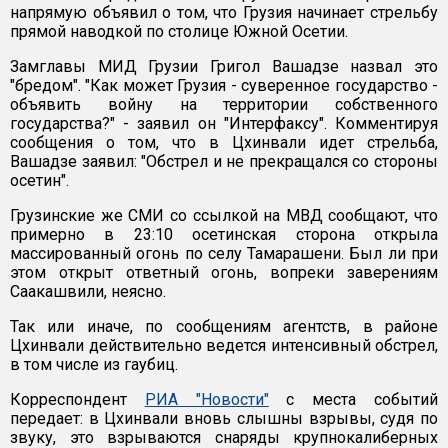
напрямую объявил о том, что Грузия начинает стрельбу
прямой наводкой по столице Южной Осетии.
Замглавы МИД Грузии Григол Вашадзе назвал это
"бредом". "Как может Грузия - суверенное государство -
объявить войну на территории собственного
государства?" - заявил он "Интерфаксу". Комментируя
сообщения о том, что в Цхинвали идет стрельба,
Вашадзе заявил: "Обстрел и не прекращался со стороны
осетин".
Грузинские же СМИ со ссылкой на МВД сообщают, что
примерно в 23:10 осетинская сторона открыла
массированный огонь по селу Тамарашени. Был ли при
этом открыт ответный огонь, вопреки заверениям
Саакашвили, неясно.
Так или иначе, по сообщениям агентств, в районе
Цхинвали действительно ведется интенсивный обстрел,
в том числе из гаубиц.
Корреспондент
РИА "Новости"
с места событий
передает: в Цхинвали вновь слышны взрывы, судя по
звуку, это взрываются снаряды крупнокалиберных