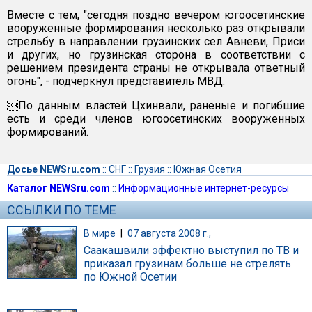
Вместе с тем, "сегодня поздно вечером югоосетинские
вооруженные формирования несколько раз открывали
стрельбу в направлении грузинских сел Авневи, Приси
и других, но грузинская сторона в соответствии с
решением президента страны не открывала ответный
огонь", - подчеркнул представитель МВД.
По данным властей Цхинвали, раненые и погибшие
есть и среди членов югоосетинских вооруженных
формирований.
Досье NEWSru.com
::
СНГ
::
Грузия
::
Южная Осетия
Каталог NEWSru.com
::
Информационные интернет-ресурсы
ССЫЛКИ ПО ТЕМЕ
В мире
|
07 августа 2008 г.,
Саакашвили эффектно выступил по ТВ и
приказал грузинам больше не стрелять
по Южной Осетии