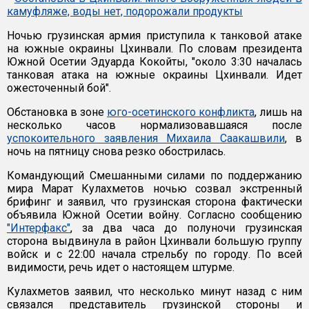
камуфляже, воды нет, подорожали продукты
Ночью грузинская армия приступила к танковой атаке
на южные окраины Цхинвали. По словам президента
Южной Осетии Эдуарда Кокойты, "около 3:30 началась
танковая атака на южные окраины Цхинвали. Идет
ожесточенный бой".
Обстановка в зоне
юго-осетинского конфликта
, лишь на
несколько часов нормализовавшаяся после
успокоительного заявления Михаила Саакашвили
, в
ночь на пятницу снова резко обострилась.
Командующий Смешанными силами по поддержанию
мира Марат Кулахметов ночью созвал экстренный
брифинг и заявил, что грузинская сторона фактически
объявила Южной Осетии войну. Согласно сообщению
"Интерфакс"
, за два часа до полуночи грузинская
сторона выдвинула в район Цхинвали большую группу
войск и с 22:00 начала стрельбу по городу. По всей
видимости, речь идет о настоящем штурме.
Кулахметов заявил, что несколько минут назад с ним
связался представитель грузинской стороны и