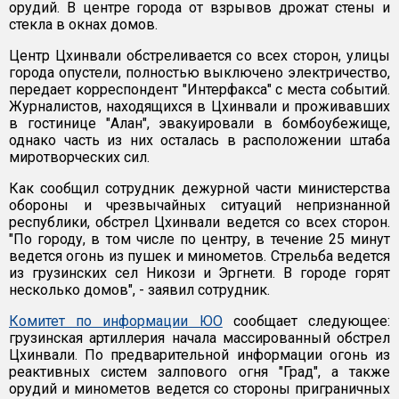
орудий. В центре города от взрывов дрожат стены и
стекла в окнах домов.
Центр Цхинвали обстреливается со всех сторон, улицы
города опустели, полностью выключено электричество,
передает корреспондент "Интерфакса" с места событий.
Журналистов, находящихся в Цхинвали и проживавших
в гостинице "Алан", эвакуировали в бомбоубежище,
однако часть из них осталась в расположении штаба
миротворческих сил.
Как сообщил сотрудник дежурной части министерства
обороны и чрезвычайных ситуаций непризнанной
республики, обстрел Цхинвали ведется со всех сторон.
"По городу, в том числе по центру, в течение 25 минут
ведется огонь из пушек и минометов. Стрельба ведется
из грузинских сел Никози и Эргнети. В городе горят
несколько домов", - заявил сотрудник.
Комитет по информации ЮО
сообщает следующее:
грузинская артиллерия начала массированный обстрел
Цхинвали. По предварительной информации огонь из
реактивных систем залпового огня "Град", а также
орудий и минометов ведется со стороны приграничных