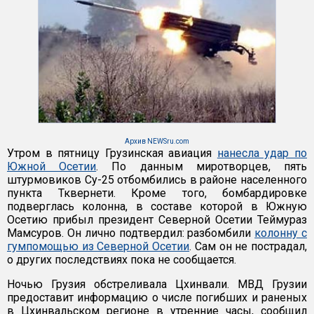
Архив NEWSru.com
Утром в пятницу Грузинская авиация
нанесла удар по
Южной Осетии
. По данным миротворцев, пять
штурмовиков Су-25 отбомбились в районе населенного
пункта Тквернети. Кроме того, бомбардировке
подверглась колонна, в составе которой в Южную
Осетию прибыл президент Северной Осетии Теймураз
Мамсуров. Он лично подтвердил: разбомбили
колонну с
гумпомощью из Северной Осетии
. Сам он не пострадал,
о других последствиях пока не сообщается.
Ночью Грузия обстреливала Цхинвали. МВД Грузии
предоставит информацию о числе погибших и раненых
в Цхинвальском регионе в утренние часы, сообщил