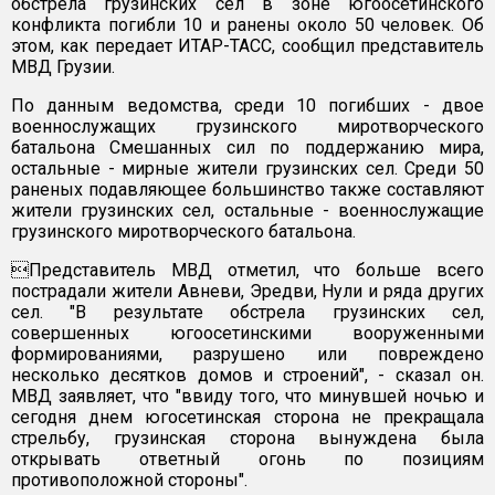
обстрела грузинских сел в зоне югоосетинского
конфликта погибли 10 и ранены около 50 человек. Об
этом, как передает ИТАР-ТАСС, сообщил представитель
МВД Грузии.
По данным ведомства, среди 10 погибших - двое
военнослужащих грузинского миротворческого
батальона Смешанных сил по поддержанию мира,
остальные - мирные жители грузинских сел. Среди 50
раненых подавляющее большинство также составляют
жители грузинских сел, остальные - военнослужащие
грузинского миротворческого батальона.
Представитель МВД отметил, что больше всего
пострадали жители Авневи, Эредви, Нули и ряда других
сел. "В результате обстрела грузинских сел,
совершенных югоосетинскими вооруженными
формированиями, разрушено или повреждено
несколько десятков домов и строений", - сказал он.
МВД заявляет, что "ввиду того, что минувшей ночью и
сегодня днем югосетинская сторона не прекращала
стрельбу, грузинская сторона вынуждена была
открывать ответный огонь по позициям
противоположной стороны".