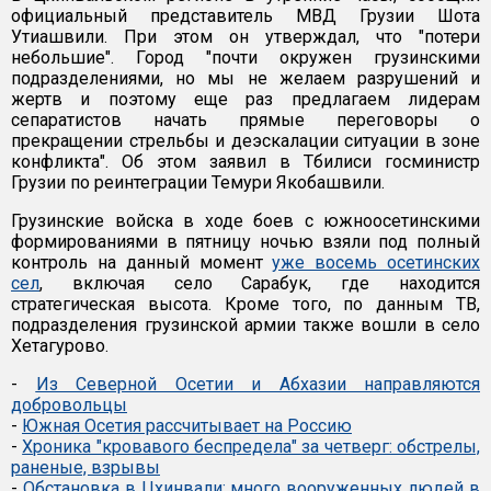
официальный представитель МВД Грузии Шота
Утиашвили. При этом он утверждал, что "потери
небольшие". Город "почти окружен грузинскими
подразделениями, но мы не желаем разрушений и
жертв и поэтому еще раз предлагаем лидерам
сепаратистов начать прямые переговоры о
прекращении стрельбы и деэскалации ситуации в зоне
конфликта". Об этом заявил в Тбилиси госминистр
Грузии по реинтеграции Темури Якобашвили.
Грузинские войска в ходе боев с южноосетинскими
формированиями в пятницу ночью взяли под полный
контроль на данный момент
уже восемь осетинских
сел
, включая село Сарабук, где находится
стратегическая высота. Кроме того, по данным ТВ,
подразделения грузинской армии также вошли в село
Хетагурово.
-
Из Северной Осетии и Абхазии направляются
добровольцы
-
Южная Осетия рассчитывает на Россию
-
Хроника "кровавого беспредела" за четверг: обстрелы,
раненые, взрывы
-
Обстановка в Цхинвали: много вооруженных людей в