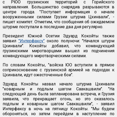
с РЮО грузинских территорий с Горийского
направления. Большинство снарядив разрываются в
центре города. "Поступает информация о начале
вооруженными силами Грузии штурма Цхинвали", -
пишет комитет. Отметим, что сообщения об ожидаемом
штурме поступали в последние два дня регулярно.
Президент Южной Осетии Эдуард Кокойты также
заявил
"Интерфаксу"
около полуночи: "Начался штурм
Цхинвали". Кокойты добавил, что командующий
грузинскими миротворцами вышел из подчинения
командующего миротворческими силами.
По словам Кокойты, "войска ЮО вступили в прямое
соприкосновение с грузинской армией на подходах к
Цхинвали, идут ожесточенные бои".
Эдуард Кокойты назвал начало штурма Цхинвали
"коварным и подлым шагом Саакашвили". "На
следующий день была запланирована встреча, и Грузия
заявила, что прекращает огонь, но это оказалось
подлым и коварным шагом Саакашвили", - заявил
Интерфаксу в ночь на пятницу Кокойты. "Мы будем
обороняться, но затем перейдем в наступление по