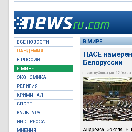
В МИРЕ
ВСЕ НОВОСТИ
ПАНДЕМИЯ
ПАСЕ намерен
В РОССИИ
Белоруссии
В МИРЕ
ПАСЕ намерена расс
время публикации: 12 february
ЭКОНОМИКА
Архив NEWSru.com
РЕЛИГИЯ
КРИМИНАЛ
СПОРТ
КУЛЬТУРА
ИНОПРЕССА
Андреаса Эркеля. В
МНЕНИЯ