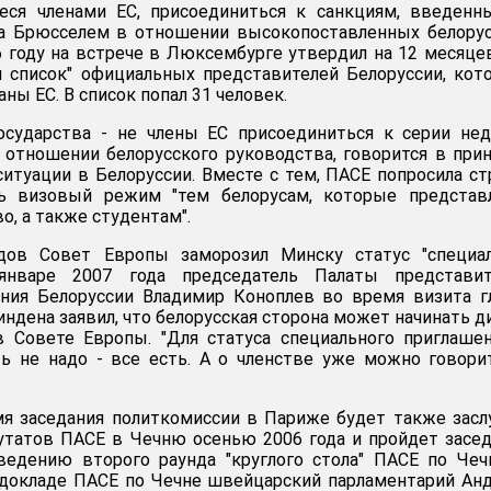
еся членами ЕС, присоединиться к санкциям, введенн
да Брюсселем в отношении высокопоставленных белору
6 году на встрече в Люксембурге утвердил на 12 месяце
 список" официальных представителей Белоруссии, ко
аны ЕС. В список попал 31 человек.
государства - не члены ЕС присоединиться к серии не
 отношении белорусского руководства, говорится в при
итуации в Белоруссии. Вместе с тем, ПАСЕ попросила с
ть визовый режим "тем белорусам, которые представ
, а также студентам".
дов Совет Европы заморозил Минску статус "специал
 январе 2007 года председатель Палаты представит
ания Белоруссии Владимир Коноплев во время визита 
ндена заявил, что белорусская сторона может начинать д
в Совете Европы. "Для статуса специального приглаше
ь не надо - все есть. А о членстве уже можно говорит
мя заседания политкомиссии в Париже будет также зас
утатов ПАСЕ в Чечню осенью 2006 года и пройдет засе
ведению второго раунда "круглого стола" ПАСЕ по Чеч
 докладе ПАСЕ по Чечне швейцарский парламентарий Ан