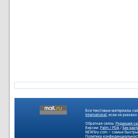
Все текстовые материалы са
International
, если не указано
Обратная связь:
Редакция са
Версии:
Palm / PDA
/
Без карт
NEWSru.com – самые быстры
Политика конфиденциальнос