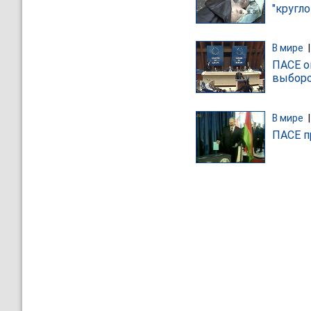
"кругло
В мире
ПАСЕ о
выборо
В мире
ПАСЕ п