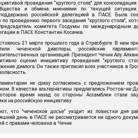
ициативой проведения "круглого стола" для консолидации
общества и обмена мнениями по текущей ситуации.
поддержано российской делегацией в ПАСЕ. Была соз
 по проведению первого заседания "круглого стола", ко
 председатель комитета Госдумы по международным де
егации в ПАСЕ Константин Косачев.
стоялось 21 марта прошлого года в Страсбурге. В нем пр
тели чеченской диаспоры, российские парламента
вительственных организаций. Президент Чечни Алу Алхан
итивно оценил инициативу проведения "круглого стол
жение диалога. Он также пригласил всех участников в Гр
зопасность.
аментарии не сразу согласились с предложением пров
зном. В качестве альтернативы предлагались Ростов-на-Д
оторое время назад со стороны Ассамблеи стали зву
ки на российскую инициативу.
ют, что "чеченское досье" уходит из повестки дня р
няшний день в ПАСЕ не рассматривается ни одного докум
ей с правами человека в Чечне.