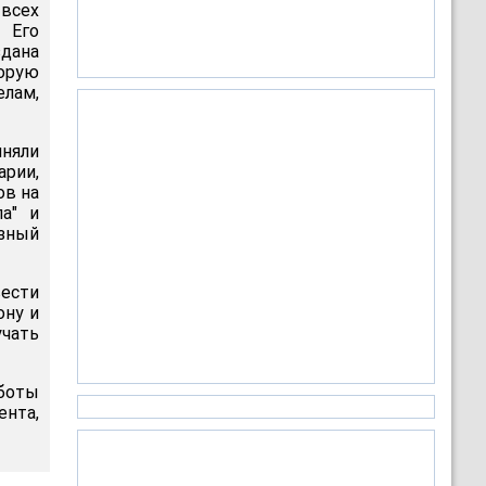
 всех
 Его
дана
торую
лам,
иняли
рии,
ов на
а" и
озный
ести
ону и
чать
аботы
ента,