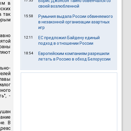
17:35
Борис Джонсон тайно обвенчался со
ым в
своей возлюбленной
сских
в так
15:58
Румыния выдала России обвиняемого
торым
в незаконной организации азартных
игр
давно
12:11
ЕС предложил Байдену единый
нятой
подход в отношении России
траны
ляют
18:54
Европейским компаниям разрешили
летать в Россию в обход Белоруссии
ьно-
елей
главы
иалог
нного
ь", -
лушан
дание
не. В
дреас