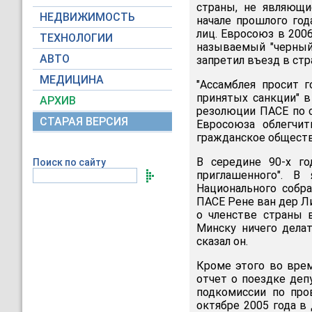
страны, не являющи
НЕДВИЖИМОСТЬ
начале прошлого го
лиц. Евросоюз в 200
ТЕХНОЛОГИИ
называемый "черный
АВТО
запретил въезд в стр
МЕДИЦИНА
"Ассамблея просит 
принятых санкции" в
АРХИВ
резолюции ПАСЕ по с
СТАРАЯ ВЕРСИЯ
Евросоюза облегчи
гражданское общество
В середине 90-х го
Поиск по сайту
приглашенного". В
Национального собр
ПАСЕ Рене ван дер Ли
о членстве страны 
Минску ничего делат
сказал он.
Кроме этого во вре
отчет о поездке деп
подкомиссии по про
октябре 2005 года в