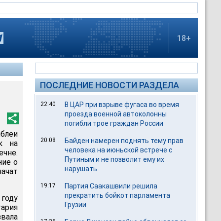
18+
ПОСЛЕДНИЕ НОВОСТИ РАЗДЕЛА
22:40
В ЦАР при взрыве фугаса во время
проезда военной автоколонны
погибли трое граждан России
блеи
20:08
Байден намерен поднять тему прав
к на
человека на июньской встрече с
ечне.
Путиным и не позволит ему их
ние о
нарушать
начат
19:17
Партия Саакашвили решила
прекратить бойкот парламента
 году
Грузии
тария
звала