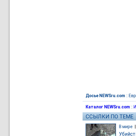
Досье NEWSru.com
::
Евр
Каталог NEWSru.com
::
И
ССЫЛКИ ПО ТЕМЕ
В мире
Убийст