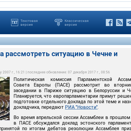
Текстовая
Классическая
версия
версия
а рассмотреть ситуацию в Чечне и
мотреть ситуацию в Чечне и Белоруссии
 2007 г., 16:21 | последнее обновление: 07 декабря 2017 г., 08:56
Политическая комиссия Парламентской Ассам
Совета Европы (ПАСЕ) рассмотрит во вторни
заседании в Париже ситуацию в Белоруссии и Ч
Планируется, что европарламентарии примут реше
подготовке отдельного доклада по этой теме и наз
докладчика, передают
РИА "Новости"
.
Во время апрельской сессии Ассамблеи в прошлом
в ПАСЕ обсуждался доклад эстонского парламен
 принятой по итогам дебатов резолюции Ассамблея при