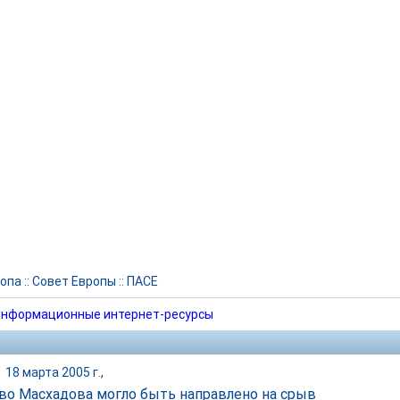
опа
::
Совет Европы
::
ПАСЕ
нформационные интернет-ресурсы
|
18 марта 2005 г.,
во Масхадова могло быть направлено на срыв