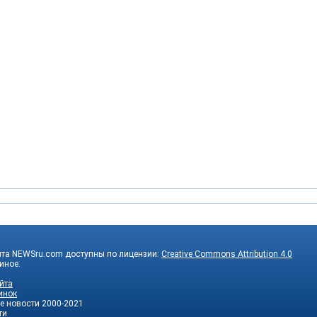
йта NEWSru.com доступны по лицензии:
Creative Commons Attribution 4.0
 иное.
йта
инок
е новости
2000-2021
ти