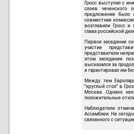
Гросс выступил с ин
слоев чеченского 
предложение было 
совместная комиссия
возглавили Гросс и
глава российской дел
Первое заседание со
участие представи
представители непра
этом заседании поз
высказался за продол
и гарантировал им бе
Между тем Европарл
"круглый стол" в Гро
Москва. Однако нек
положительные откли
Наблюдатели отмеча
Ассамблеи. На сегод
связанного с ситуаци