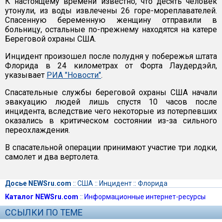
К настоящему времени известно, что десять человек
утонули, из воды извлечены 26 горе-мореплавателей.
Спасенную беременную женщину отправили в
больницу, остальные по-прежнему находятся на катере
Береговой охраны США.
Инцидент произошел после полудня у побережья штата
Флорида в 24 километрах от Форта Лаудердэйл,
указывает
РИА "Новости"
.
Спасательные службы береговой охраны США начали
эвакуацию людей лишь спустя 10 часов после
инцидента, вследствие чего некоторые из потерпевших
оказались в критическом состоянии из-за сильного
переохлаждения.
В спасательной операции принимают участие три лодки,
самолет и два вертолета.
Досье NEWSru.com
::
США
::
Инцидент
::
Флорида
Каталог NEWSru.com
::
Информационные интернет-ресурсы
ССЫЛКИ ПО ТЕМЕ