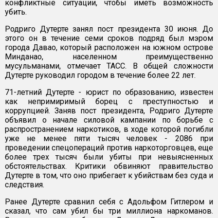
конфликтные ситуации, чтобы иметь возможность
убить.
Родриго Дутерте занял пост президента 30 июня. До
этого он в течение семи сроков подряд был мэром
города Давао, который расположен на южном острове
Минданао, населенном преимущественно
мусульманами, отмечает ТАСС. В общей сложности
Дутерте руководил городом в течение более 22 лет.
71-летний Дутерте - юрист по образованию, известен
как непримиримый борец с преступностью и
коррупцией. Заняв пост президента, Родриго Дутерте
объявил о начале силовой кампании по борьбе с
распространением наркотиков, в ходе которой погибли
уже не менее пяти тысяч человек - 2086 при
проведении спецопераций против наркоторговцев, еще
более трех тысяч были убиты при невыясненных
обстоятельствах. Критики обвиняют правительство
Дутерте в том, что оно прибегает к убийствам без суда и
следствия.
Ранее Дутерте сравнил себя с Адольфом Гитлером и
сказал, что сам убил бы три миллиона наркоманов.