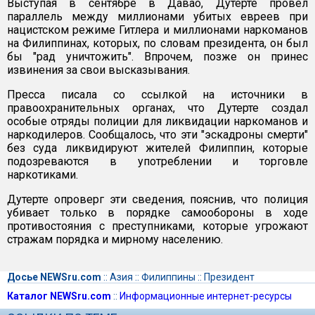
Выступая в сентябре в Давао, Дутерте провел
параллель между миллионами убитых евреев при
нацистском режиме Гитлера и миллионами наркоманов
на Филиппинах, которых, по словам президента, он был
бы "рад уничтожить". Впрочем, позже он принес
извинения за свои высказывания.
Пресса писала со ссылкой на источники в
правоохранительных органах, что Дутерте создал
особые отряды полиции для ликвидации наркоманов и
наркодилеров. Сообщалось, что эти "эскадроны смерти"
без суда ликвидируют жителей Филиппин, которые
подозреваются в употреблении и торговле
наркотиками.
Дутерте опроверг эти сведения, пояснив, что полиция
убивает только в порядке самообороны в ходе
противостояния с преступниками, которые угрожают
стражам порядка и мирному населению.
Досье NEWSru.com
::
Азия
::
Филиппины
::
Президент
Каталог NEWSru.com
::
Информационные интернет-ресурсы