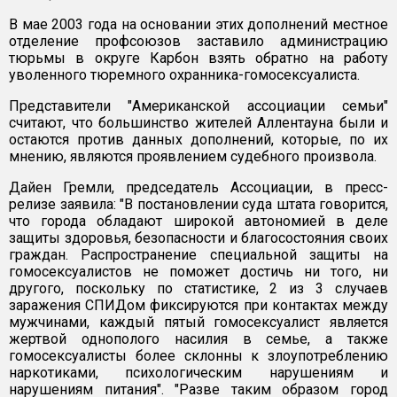
В мае 2003 года на основании этих дополнений местное
отделение профсоюзов заставило администрацию
тюрьмы в округе Карбон взять обратно на работу
уволенного тюремного охранника-гомосексуалиста.
Представители "Американской ассоциации семьи"
считают, что большинство жителей Аллентауна были и
остаются против данных дополнений, которые, по их
мнению, являются проявлением судебного произвола.
Дайен Гремли, председатель Ассоциации, в пресс-
релизе заявила: "В постановлении суда штата говорится,
что города обладают широкой автономией в деле
защиты здоровья, безопасности и благосостояния своих
граждан. Распространение специальной защиты на
гомосексуалистов не поможет достичь ни того, ни
другого, поскольку по статистике, 2 из 3 случаев
заражения СПИДом фиксируются при контактах между
мужчинами, каждый пятый гомосексуалист является
жертвой однополого насилия в семье, а также
гомосексуалисты более склонны к злоупотреблению
наркотиками, психологическим нарушениям и
нарушениям питания". "Разве таким образом город