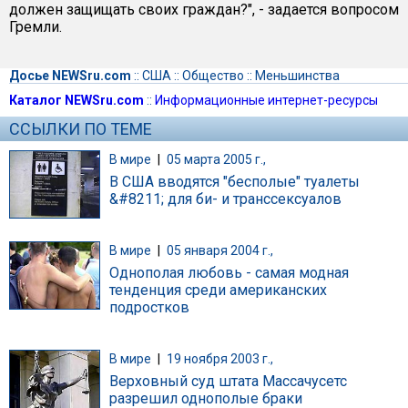
должен защищать своих граждан?", - задается вопросом
Гремли.
Досье NEWSru.com
::
США
::
Общество
::
Меньшинства
Каталог NEWSru.com
::
Информационные интернет-ресурсы
ССЫЛКИ ПО ТЕМЕ
В мире
|
05 марта 2005 г.,
В США вводятся "бесполые" туалеты
&#8211; для би- и транссексуалов
В мире
|
05 января 2004 г.,
Однополая любовь - самая модная
тенденция среди американских
подростков
В мире
|
19 ноября 2003 г.,
Верховный суд штата Массачусетс
разрешил однополые браки