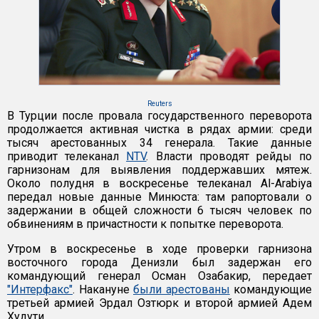
Reuters
В Турции после провала государственного переворота
продолжается активная чистка в рядах армии: среди
тысяч арестованных 34 генерала. Такие данные
приводит телеканал
NTV
. Власти проводят рейды по
гарнизонам для выявления поддержавших мятеж.
Около полудня в воскресенье телеканал Al-Arabiya
передал новые данные Минюста: там рапортовали о
задержании в общей сложности 6 тысяч человек по
обвинениям в причастности к попытке переворота.
Утром в воскресенье в ходе проверки гарнизона
восточного города Денизли был задержан его
командующий генерал Осман Озабакир, передает
"Интерфакс"
. Накануне
были арестованы
командующие
третьей армией Эрдал Озтюрк и второй армией Адем
Худути.