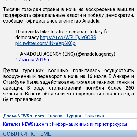
Тысячи граждан страны в ночь на воскресенье вышли
поддержать официальные власти и победу демократии,
сообащет официальное агентство Anadolu.
Thousands take to streets across Turkey for
democracy
https://t.co/W7UQJvGCBS
pic.twitter.com/INxeXp6K0p
— ANADOLU AGENCY (ENG) (@anadoluagency)
17 июля 2016 г.
Группа турецких военных попыталась осуществить
вооруженный переворот в ночь на 16 июля. В Анкаре и
Стамбуле была задействована тяжелая техника: танки и
авиация. В ходе столкновений погибли более 260
человек. Власти объявили, что порядок восстановлен, а
бунт провалился.
Досье NEWSru.com
::
Европа
::
Турция
::
Политика
Каталог NEWSru.com
::
Информационные интернет-ресурсы
ССЫЛКИ ПО ТЕМЕ