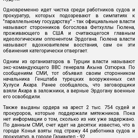
Одновременно идет чистка среди работников судов и
прокуратур, которых подозревают в симпатиях к
"параллельному государству" - так официальные власти
называют сторонников богослова Фетхуллы Гюлена,
проживающего в США и считающегося главным
идеологическим оппонентом Эрдогана. Гюлена власти
называют вдохновителем восстания, сам он эти
обвинения категорически отвергает.
Одним из организаторов в Турции власти называют
экс-командующего ВВС генерала Акына Озтюрка. По
сообщениям СМИ, тот объявил своим сторонником
начальника Генштаба турецких вооруженных сил
Хулуси Акара. Ранее сообщалось, что заговорщики
взяли Акара в заложники, а верные Эрдогану военные
его освободили.
Также выданы ордера на арест 2 тыс. 754 судей и
прокуроров, которые поддержали мятежников. Пока
нет информации о том, сколько из них уже задержано.
По данным СМИ, счет идет на десятки: известно, что в
городе Конья взяты под стражу 44 работника судов и
прокуратур, в городе Газиантеп - 92.