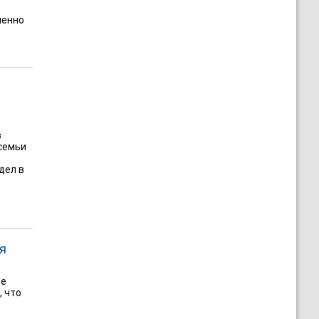
менно
в
 семьи
дел в
я
ве
, что