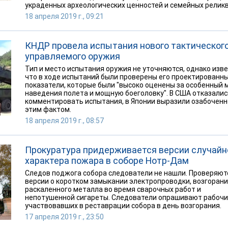
украденных археологических ценностей и семейных реликв
18 апреля 2019 г., 09:21
КНДР провела испытания нового тактическог
управляемого оружия
Тип и место испытания оружия не уточняются, однако изве
что в ходе испытаний были проверены его проектированн
показатели, которые были "высоко оценены за особенный 
наведения полета и мощную боеголовку". В США отказалис
комментировать испытания, в Японии выразили озабоченн
этим фактом.
18 апреля 2019 г., 08:57
Прокуратура придерживается версии случайн
характера пожара в соборе Нотр-Дам
Следов поджога собора следователи не нашли. Проверяют
версии о коротком замыкании электропроводки, возгорани
раскаленного металла во время сварочных работ и
непотушенной сигареты. Следователи опрашивают рабочи
участвовавших в реставрации собора в день возгорания.
17 апреля 2019 г., 23:50