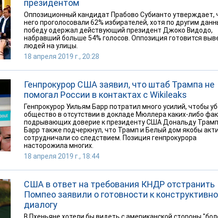
президентом
Оппозиционный кандидат Прабово Субианто утверждает, 
него проголосовали 62% избирателей, хотя по другим дан
победу одержал действующий президент Джоко Видодо,
набравший больше 54% голосов. Оппозиция готовится выв
людей на улицы.
18 апреля 2019 г., 20:28
Генпрокурор США заявил, что штаб Трампа не
помогал России в контактах с Wikileaks
Генпрокурор Уильям Барр потратил много усилий, чтобы у
общество в отсутствии в докладе Мюллера каких-либо фак
подрывающих доверие к президенту США Дональду Трамп
Барр также подчеркнул, что Трамп и Белый дом якобы акт
сотрудничали со следствием. Позиция генпрокурора
насторожила многих.
18 апреля 2019 г., 18:44
США в ответ на требования КНДР отстранить
Помпео заявили о готовности к конструктивн
диалогу
В Пхеньяне хотели бы видеть с американской стороны "бол