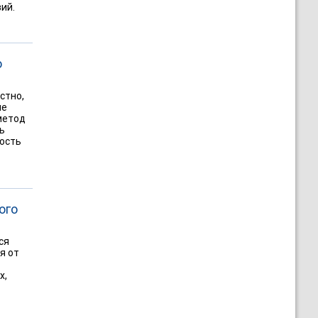
ий.
о
стно,
ые
метод
ь
ость
ого
ся
я от
х,