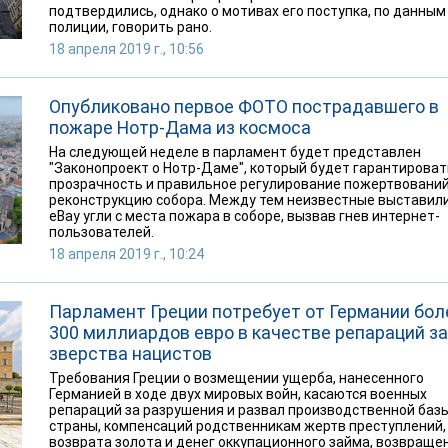
подтвердились, однако о мотивах его поступка, по данным
полиции, говорить рано.
18 апреля 2019 г., 10:56
Опубликовано первое ФОТО пострадавшего в
пожаре Нотр-Дама из космоса
На следующей неделе в парламент будет представлен
"Законопроект о Нотр-Даме", который будет гарантироват
прозрачность и правильное регулирование пожертвований
реконструкцию собора. Между тем неизвестные выставили
eBay угли с места пожара в соборе, вызвав гнев интернет-
пользователей.
18 апреля 2019 г., 10:24
Парламент Греции потребует от Германии бол
300 миллиардов евро в качестве репараций за
зверства нацистов
Требования Греции о возмещении ущерба, нанесенного
Германией в ходе двух мировых войн, касаются военных
репараций за разрушения и развал производственной баз
страны, компенсаций родственникам жертв преступлений,
возврата золота и денег оккупационного займа, возвраще