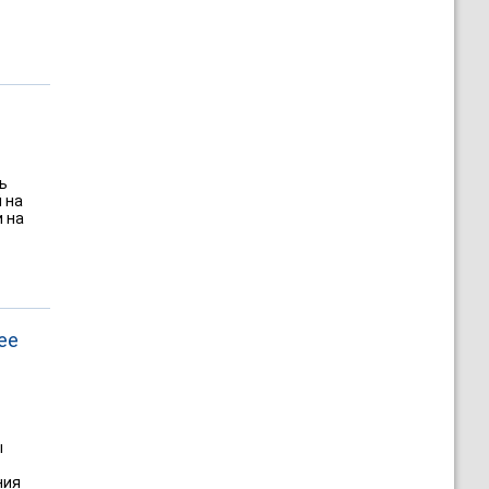
ь
 на
 на
ее
ы
ния