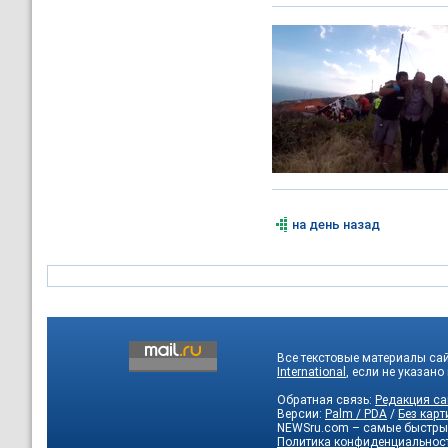
на день назад
Все текстовые материалы са
International
, если не указано
Обратная связь:
Редакция са
Версии:
Palm / PDA
/
Без карт
NEWSru.com – самые быстры
Политика конфиденциальнос