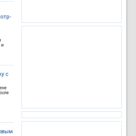
отр-
и
 и
ку с
ене
после
новым