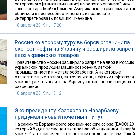
осторожного [в высказываниях] и зрелого человека", чем
госсекретарь Майкл Помпео. Американского дипломата т
обвинили в неспособности понять и правильно
интерпретировать позицию Пхеньяна.
18 апреля 2019 г., 17:20
Россия ко второму туру выборов ограничила
экспорт нефти на Украину и расширила запрет
ввоз украинских товаров
Правительство России расширило запрет на ввоз в Россию
украинской продукции машиностроения, легкой
промышленности и металлообработки. А некоторые
отечественные товары, включая уголь, нефть и нефтепрод
можно будет вывозить на Украину только после специальн
разрешения.
18 апреля 2019 г., 13:12
Экс-президенту Казахстана Назарбаеву
придумали новый почетный титул
На саммите Евразийского экономического союза (ЕАЭС) 29 
который будет посвящен пятилетию объединения, Назарб
может быть назначен его почетным председателем. Такой