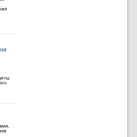
акже
 на
укты,
ого
мая,
аев