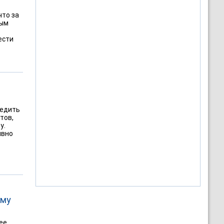
что за
ным
ести
бедить
тов,
у.
ивно
ому
ее