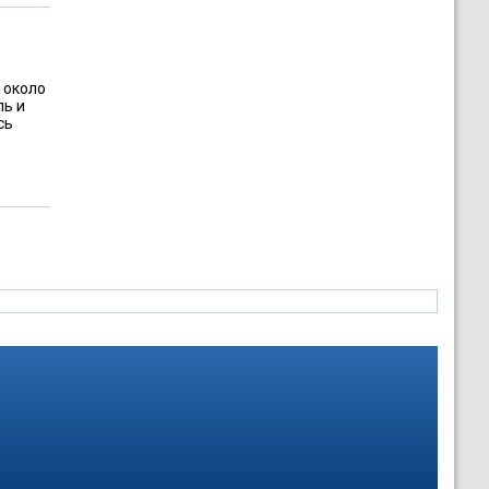
 около
ль и
сь