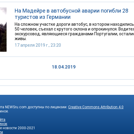
На Мадейре в автобусной аварии погибли 28
туристов из Германии
На сложном участке дороги автобус, в котором находились
50 человек, съехал с крутого склона и опрокинулся. Водите
экскурсовод, являющиеся гражданами Португалии, остали
живы.
17 апреля 2019 г., 23:20
18.04.2019
йта NEWSru.com доступны по лицензии:
Creative Commons Attribution 4.0
 иное.
йта
инок
е новости
2000-2021
ти