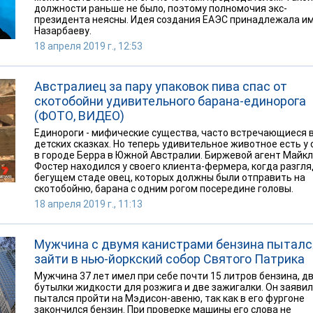
должности раньше не было, поэтому полномочия экс-
президента неясны. Идея создания ЕАЭС принадлежала и
Назарбаеву.
18 апреля 2019 г., 12:53
Австралиец за пару упаковок пива спас от
скотобойни удивительного барана-единорога
(ФОТО, ВИДЕО)
Единороги - мифические существа, часто встречающиеся 
детских сказках. Но теперь удивительное животное есть у
в городе Берра в Южной Австралии. Биржевой агент Майкл
Фостер находился у своего клиента-фермера, когда разгля
бегущем стаде овец, которых должны были отправить на
скотобойню, барана с одним рогом посередине головы.
18 апреля 2019 г., 11:13
Мужчина с двумя канистрами бензина пыталс
зайти в нью-йоркский собор Святого Патрика
Мужчина 37 лет имел при себе почти 15 литров бензина, д
бутылки жидкости для розжига и две зажигалки. Он заявил
пытался пройти на Мэдисон-авеню, так как в его фургоне
закончился бензин. При проверке машины его слова не