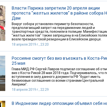
Власти Парижа запретили 20 апреля акции
протеста "желтых жилетов" в районе собора Н
Дам
Вокруг собора установлен периметр безопасности,
предполагающий запрет на передвижение людей и
транспортных средств, пояснили в полиции. Манифестаци
"желтых жилетов" также запрещены в на Елисейских полях
возле президентской резиденции в Елисейском дворце.
18 апреля 2019 г., 23:20
Россияне смогут без виз въезжать в Коста-Ри
25 мая
Глава МИД РФ Сергей Лавров подписал соглашение об отм
виз с Коста-Рикой 28 мая 2018 года. Подчеркивалось, что 
вступления в силу данного документа РФ "будет иметь
безвизовые соглашения со всеми странами Центральной
Америки".
18 апреля 2019 г., 22:29
В Индонезии лидер оппозиции объявил себя 