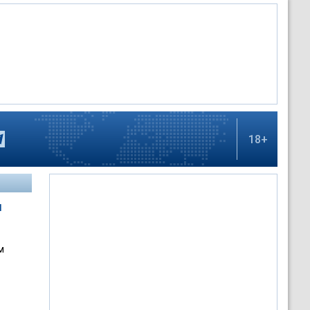
18+
я
м