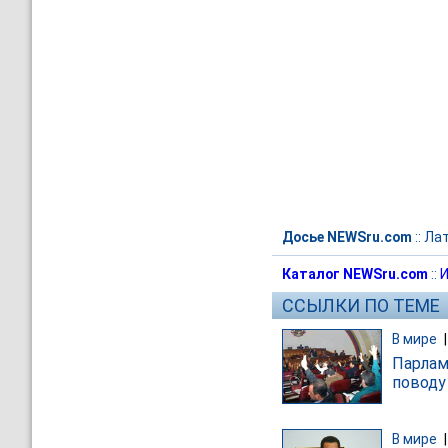
Досье NEWSru.com
::
Лат
Каталог NEWSru.com
::
И
ССЫЛКИ ПО ТЕМЕ
В мире
Парлам
поводу
В мире