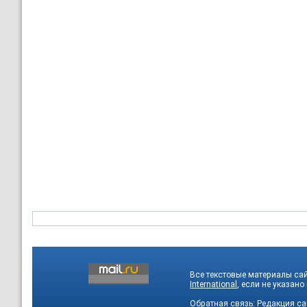
Все текстовые материалы са
International
, если не указано
Обратная связь:
Редакция са