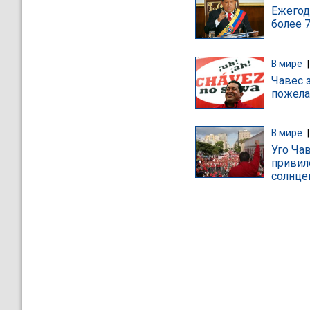
Ежегод
более 7
В мире
Чавес з
пожела
В мире
Уго Ча
привил
солнце