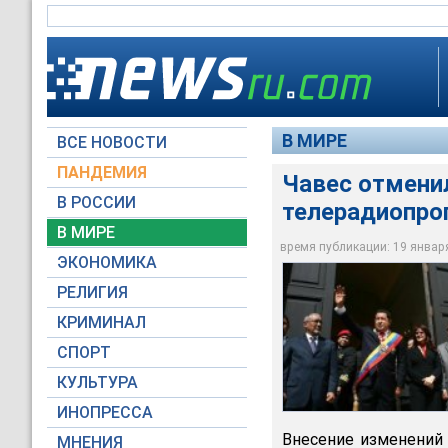
В МИРЕ
ВСЕ НОВОСТИ
ПАНДЕМИЯ
Чавес отмени
В РОССИИ
телерадиопрог
Президент Венесуэл
В МИРЕ
телерадиопрограм
время публикации: 19 января 
ЭКОНОМИКА
www.laht.com
РЕЛИГИЯ
КРИМИНАЛ
СПОРТ
КУЛЬТУРА
ИНОПРЕССА
Внесение изменений 
МНЕНИЯ