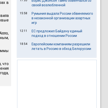
17:35
Борис Джонсон тайно обвенчался со
рах в
своей возлюбленной
15:58
Румыния выдала России обвиняемого
явила
в незаконной организации азартных
овые
игр
12:11
ЕС предложил Байдену единый
лло,
подход в отношении России
нным,
18:54
Европейским компаниям разрешили
летать в Россию в обход Белоруссии
аммы
, что
ения
года,