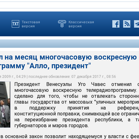
Текстовая
Классическая
версия
версия
л на месяц многочасовую воскресную
рамму "Алло, президент"
ы Уго Чавес отменил свою многочасовую воскресную
му
2009 г., 04:29 | последнее обновление: 07 декабря 2017 г., 08:56
Президент Венесуэлы Уго Чавес отменил 
многочасовую воскресную телерадиопрограмму.
сделано для того, чтобы не отвлекать сторонн
главы государства от массовых "уличных меропри
в поддержку принятия на референд
конституционной поправки, снимающей все ограни
на переизбрание президента республики, а т
губернаторов и мэров городов.
в основной закон позволит находящемуся у власти с фе