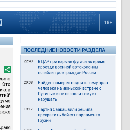
18+
ПОСЛЕДНИЕ НОВОСТИ РАЗДЕЛА
22:40
В ЦАР при взрыве фугаса во время
проезда военной автоколонны
погибли трое граждан России
свою
20:08
Байден намерен поднять тему прав
 Это
человека на июньской встрече с
иков
Путиным и не позволит ему их
ятий"
нарушать
уме
чения
19:17
Партия Саакашвили решила
акже
прекратить бойкот парламента
Грузии
враля