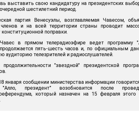
овь выставить свою кандидатуру на президентских выбо
 очередной шестилетний период.
еская партия Венесуэлы, возглавляемая Чавесом, объ
 членов и на всей территории страны проводит масс
 конституционной поправки.
Чавес в прямом телерадиоэфире ведет программу "А
 продолжается пять-шесть часов и, по официальным да
ую аудиторию телезрителей и радиослушателей.
 продолжительности "звездной" президентской прогр
ов.
18 января сообщении министерства информации говорится
а "Алло, президент" возобновится после провед
референдума, который назначен на 15 февраля этого 
.