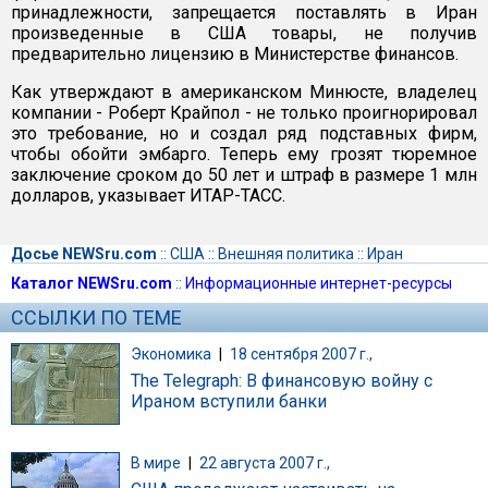
принадлежности, запрещается поставлять в Иран
произведенные в США товары, не получив
предварительно лицензию в Министерстве финансов.
Как утверждают в американском Минюсте, владелец
компании - Роберт Крайпол - не только проигнорировал
это требование, но и создал ряд подставных фирм,
чтобы обойти эмбарго. Теперь ему грозят тюремное
заключение сроком до 50 лет и штраф в размере 1 млн
долларов, указывает ИТАР-ТАСС.
Досье NEWSru.com
::
США
::
Внешняя политика
::
Иран
Каталог NEWSru.com
::
Информационные интернет-ресурсы
ССЫЛКИ ПО ТЕМЕ
Экономика
|
18 сентября 2007 г.,
The Telegraph: В финансовую войну с
Ираном вступили банки
В мире
|
22 августа 2007 г.,