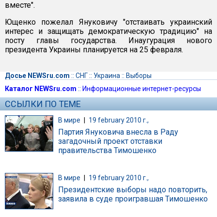
вместе".
Ющенко пожелал Януковичу "отстаивать украинский
интерес и защищать демократическую традицию" на
посту главы государства. Инаугурация нового
президента Украины планируется на 25 февраля.
Досье NEWSru.com
::
СНГ
::
Украина
::
Выборы
Каталог NEWSru.com
::
Информационные интернет-ресурсы
ССЫЛКИ ПО ТЕМЕ
В мире
|
19 february 2010 г.,
Партия Януковича внесла в Раду
загадочный проект отставки
правительства Тимошенко
В мире
|
19 february 2010 г.,
Президентские выборы надо повторить,
заявила в суде проигравшая Тимошенко