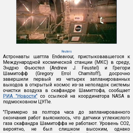
Reuters
Астронавты шаттла Endeavour, пристыковавшегося к
Международной космической станции (МКС) в среду,
Эндрю Фьюстел (Andrew J. Feustel) и Грегори
Шамитофф (Gregory Errol Chamitoff), досрочно
завершили первый из четырех запланированных
выходов в открытый космос из-за неполадок системы
очистки воздуха в скафандре Шамиттофа, сообщает
РИА "Новости"
со ссылкой на координатора NASA в
подмосковном ЦУПе.
"Примерно за полтора часа до запланированного
окончания работ выяснилось, что датчики углекислого
газа скафандра Шамитоффа не работают. Уровень CO2,
вероятно, не был слишком высоким, однако