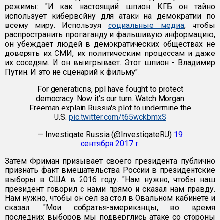
режимы: "И как настоящий шпион КГБ он тайно
использует кибервойну для атаки на демократии по
всему миру. Используя
социальные медиа
, чтобы
распространить пропаганду и фальшивую информацию,
он убеждает людей в демократических обществах не
доверять их СМИ, их политическим процессам и даже
их соседям. И он выигрывает. Этот шпион - Владимир
Путин. И это не сценарий к фильму".
For generations, ppl have fought to protect
democracy. Now it's our turn. Watch Morgan
Freeman explain Russia's plot to undermine the
U.S.
pic.twitter.com/t65wckbmxS
— Investigate Russia (@InvestigateRU)
19
сентября 2017 г.
Затем Фриман призывает своего президента публично
признать факт вмешательства России в президентские
выборы в США в 2016 году. "Нам нужно, чтобы наш
президент говорил с нами прямо и сказал нам правду.
Нам нужно, чтобы он сел за стол в Овальном кабинете и
сказал: "Мои собратья-американцы, во время
последних выборов мы подверглись атаке со стороны