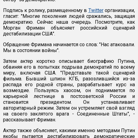
Подпись к ролику, размещенному в
Twitter
организации,
гласит: "Многие поколения людей сражались, защищая
демократию. Сейчас наша очередь. Посмотрите, как
Морган Фриман объясняет российский сценарий
дестабилизации США".
Обращение Фримана начинается со слов: "Нас атаковали.
Мы в состоянии войны".
Затем актер коротко описывает биографию Путина,
обвиняя его в попытках подрыва демократий по всему
миру, включая США. "Представьте такой сценарий
фильма. Бывший шпион КГБ, разозлившийся из-за
распада его родной страны, разрабатывает курс на
возмездие. Пользуясь хаосом, он поднимается по
карьерной лестнице в постсоветской России и
становится президентом. Он устанавливает
авторитарный режим. Затем он устремляет свой взгляд
на своего заклятого врага - Соединенные Штаты", -
рассказывает Фриман.
Актер также объясняет, какими именно методами Путин
якобы пытается дестабилизровать демократические