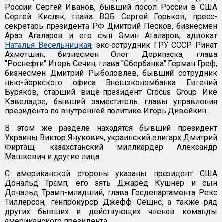
России Сергей Иванов, бывший посол России в США
Сергей Кисляк, глава ВЭБ Сергей Горьков, пресс-
секретарь президента РФ Дмитрий Песков, бизнесмен
Араз Агаларов и его сын Эмин Агаларов, адвокат
Наталья Весельницкая
, экс-сотрудник ГРУ СССР Ринат
Ахметшин, бизнесмен Олег Дерипаска, глава
"Роснефти" Игорь Сечин, глава "Сбербанка" Герман Греф,
бизнесмен Дмитрий Рыболовлев, бывший сотрудник
нью-йоркского офиса Внешэкономбанка Евгений
Буряков, старший вице-президент Crocus Group Ике
Кавеладзе, бывший заместитель главы управления
президента по внутренней политике Игорь Дивейкин.
В этом же разделе находятся бывший президент
Украины Виктор Янукович, украинский олигарх Дмитрий
Фирташ, казахстанский миллиардер Александр
Машкевич и другие лица.
С американской стороны указаны президент США
Дональд Трамп, его зять Джаред Кушнер и сын
Дональд Трамп-младший, глава Госдепартамента Рекс
Тиллерсон, генпрокурор Джефф Сешнс, а также ряд
других бывших и действующих членов команды
американского президента.