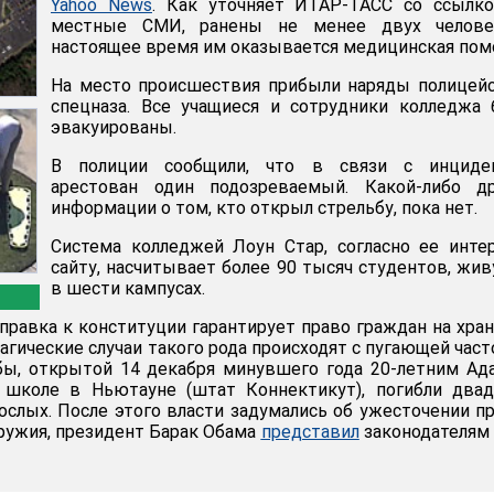
Yahoo News
. Как уточняет ИТАР-ТАСС со ссылко
местные СМИ, ранены не менее двух челове
настоящее время им оказывается медицинская пом
На место происшествия прибыли наряды полицей
спецназа. Все учащиеся и сотрудники колледжа
эвакуированы.
В полиции сообщили, что в связи с инциде
арестован один подозреваемый. Какой-либо др
информации о том, кто открыл стрельбу, пока нет.
Система колледжей Лоун Стар, согласно ее инте
сайту, насчитывает более 90 тысяч студентов, жи
в шести кампусах.
оправка к конституции гарантирует право граждан на хра
агические случаи такого рода происходят с пугающей част
ьбы, открытой 14 декабря минувшего года 20-летним А
 школе в Ньютауне (штат Коннектикут), погибли двад
ослых. После этого власти задумались об ужесточении п
оружия, президент Барак Обама
представил
законодателям