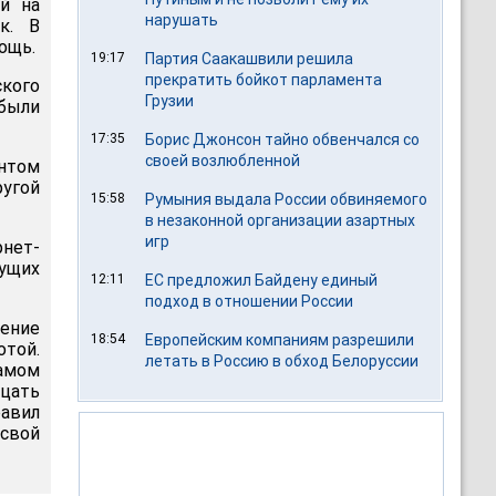
й на
нарушать
к. В
ощь.
19:17
Партия Саакашвили решила
прекратить бойкот парламента
ского
Грузии
 были
17:35
Борис Джонсон тайно обвенчался со
своей возлюбленной
нтом
угой
15:58
Румыния выдала России обвиняемого
в незаконной организации азартных
игр
рнет-
вущих
12:11
ЕС предложил Байдену единый
подход в отношении России
нение
18:54
Европейским компаниям разрешили
отой.
летать в Россию в обход Белоруссии
дамом
цать
равил
 свой