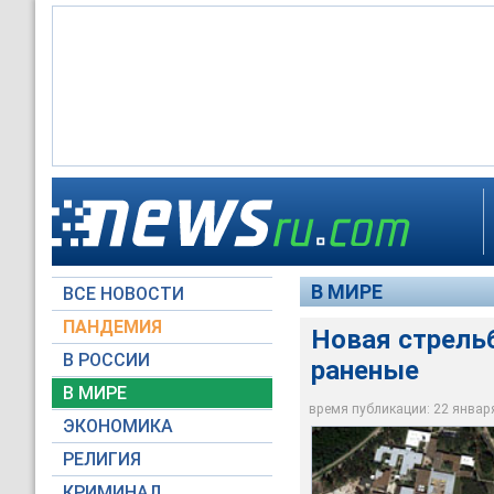
Неизвестный открыл
На место происшест
Конро в штате Теха
В настоящее время
сотрудники коллед
В МИРЕ
ВСЕ НОВОСТИ
Reuters
Reuters
Reuters
ПАНДЕМИЯ
Новая стрель
В РОССИИ
раненые
В МИРЕ
время публикации: 22 января 
ЭКОНОМИКА
РЕЛИГИЯ
КРИМИНАЛ