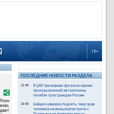
18+
ПОСЛЕДНИЕ НОВОСТИ РАЗДЕЛА
22:40
В ЦАР при взрыве фугаса во время
проезда военной автоколонны
погибли трое граждан России
 Лоун
20:08
Байден намерен поднять тему прав
хас,
человека на июньской встрече с
едает
Путиным и не позволит ему их