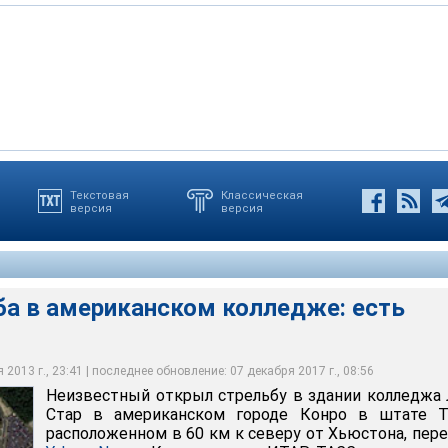
Текстовая
Классическая
версия
версия
 стрельбу в здании колледжа Лоун Стар в американском городе
вия прибыли наряды полицейского спецназа. Все учащиеся и
с, расположенном в 60 км к северу от Хьюстона
 им оказывается медицинская помощь
жа были эвакуированы
ба в американском колледже: есть
2013 г., 23:41 | последнее обновление: 07 декабря 2017 г., 08:56
Неизвестный открыл стрельбу в здании колледжа
Стар в американском городе Конро в штате Те
расположенном в 60 км к северу от Хьюстона, пер