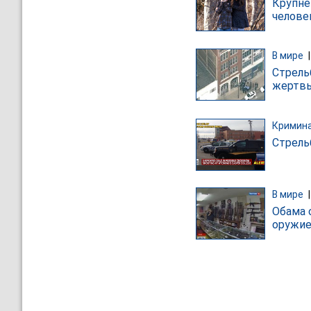
Крупне
челове
В мире
Стрель
жертвы
Кримин
Стрель
В мире
Обама 
оружие