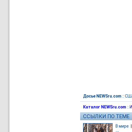
Досье NEWSru.com
::
СШ
Каталог NEWSru.com
::
И
ССЫЛКИ ПО ТЕМЕ
В мире