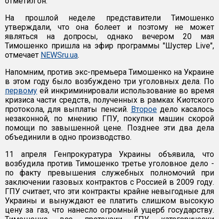
отметил он.
На прошлой неделе представители Тимошенко
утверждали, что она болеет и поэтому не может
являться на допросы, однако вечером 20 мая
Тимошенко пришла на эфир программы "Шустер Live",
отмечает
NEWSru.ua
.
Напомним, против экс-премьера Тимошенко на Украине
в этом году было возбуждено три уголовных дела. По
первому
ей инкриминировали использование во время
кризиса части средств, полученных в рамках Киотского
протокола, для выплаты пенсий.
Второе
дело касалось
незаконной, по мнению ГПУ, покупки машин скорой
помощи по завышенной цене. Позднее эти два дела
объединили в одно производство.
11 апреля Генпрокуратура Украины объявила, что
возбудила против Тимошенко третье уголовное дело -
по факту превышения служебных полномочий при
заключении газовых контрактов с Россией в 2009 году.
ГПУ считает, что эти контракты крайне невыгодные для
Украины и вынуждают ее платить слишком высокую
цену за газ, что нанесло огромный ущерб государству.