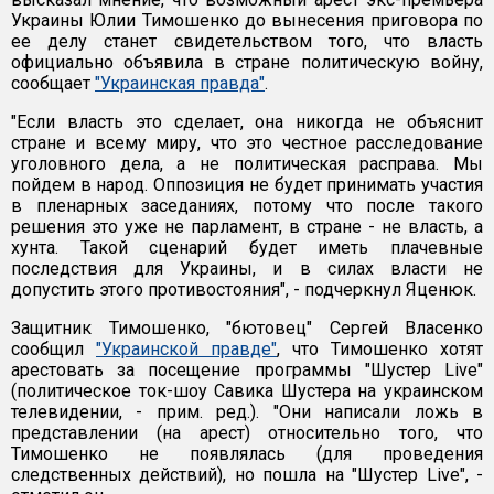
Украины Юлии Тимошенко до вынесения приговора по
ее делу станет свидетельством того, что власть
официально объявила в стране политическую войну,
сообщает
"Украинская правда"
.
"Если власть это сделает, она никогда не объяснит
стране и всему миру, что это честное расследование
уголовного дела, а не политическая расправа. Мы
пойдем в народ. Оппозиция не будет принимать участия
в пленарных заседаниях, потому что после такого
решения это уже не парламент, в стране - не власть, а
хунта. Такой сценарий будет иметь плачевные
последствия для Украины, и в силах власти не
допустить этого противостояния", - подчеркнул Яценюк.
Защитник Тимошенко, "бютовец" Сергей Власенко
сообщил
"Украинской правде"
, что Тимошенко хотят
арестовать за посещение программы "Шустер Live"
(политическое ток-шоу Савика Шустера на украинском
телевидении, - прим. ред.). "Они написали ложь в
представлении (на арест) относительно того, что
Тимошенко не появлялась (для проведения
следственных действий), но пошла на "Шустер Live", -