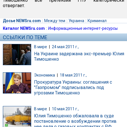
Тимошенко все претензии ГПУ категорически
отвергает.
Досье NEWSru.com
::
Между тем
::
Украина
::
Криминал
Каталог NEWSru.com
::
Информационные интернет-ресурсы
ССЫЛКИ ПО ТЕМЕ
В мире
|
24 мая 2011 г.,
На Украине задержана экс-премьер Юлия
Тимошенко
Экономика
|
18 мая 2011 г.,
Прокуратура Украины: соглашения с
"Газпромом" подписывались под
угрозами Тимошенко
В мире
|
10 мая 2011 г.,
Юлия Тимошенко обжаловала в суде
постановление о возбуждении против
нее дела о газовых контрактах с РФ