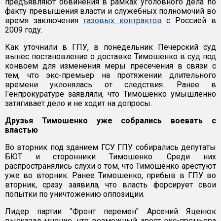
предъявляют обвинения в рамках уголовного дела по
факту превышения власти и служебных полномочий во
время заключения
газовых контрактов
с Россией в
2009 году.
Как уточнили в ГПУ, в понедельник Печерский суд
вынес постановление о доставке Тимошенко в суд под
конвоем для изменения меры пресечения в связи с
тем, что экс-премьер на протяжении длительного
времени уклонялась от следствия. Ранее в
Генпрокуратуре заявляли, что Тимошенко умышленно
затягивает дело и не ходит на допросы.
Друзья Тимошенко уже собрались воевать с
властью
Во вторник под зданием ГСУ ГПУ собирались депутаты
БЮТ и сторонники Тимошенко. Среди них
распространялись слухи о том, что Тимошенко арестуют
уже во вторник. Ранее Тимошенко, прибыв в ГПУ во
вторник, сразу заявила, что власть форсирует свои
попытки по уничтожению оппозиции.
Лидер партии "Фронт перемен" Арсений Яценюк
высказал мнение, что возможный арест экс-премьера