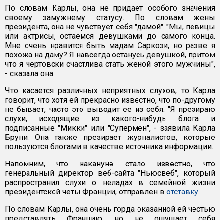
По словам Карлы, она не придает особого значения
своему замужнему статусу. По словам жены
президента, она не чувствует себя "дамой". "Мы, певицы
или актрисы, остаемся девушками до самого конца.
Мне очень нравится быть мадам Саркози, но разве я
похожа на даму? Я навсегда останусь девушкой, притом
что я чертовски счастлива стать женой этого мужчины",
- сказала она.
Что касается различных неприятных слухов, то Карла
говорит, что хотя ей прекрасно известно, что по-другому
не бывает, часто это выводит ее из себя. "Я презираю
слухи, исходящие из какого-нибудь блога и
подписанные "Микки" или "Супермен", - заявила Карла
Бруни. Она также презирает журналистов, которые
пользуются блогами в качестве источника информации.
Напомним, что накануне стало известно, что
генеральный директор веб-сайта "Ньюсвеб", который
распространил слухи о неладах в семейной жизни
президентской четы Франции, отправлен в
отставку
.
По словам Карлы, она очень горда оказанной ей честью
представлять Францию, но не ощущает себя