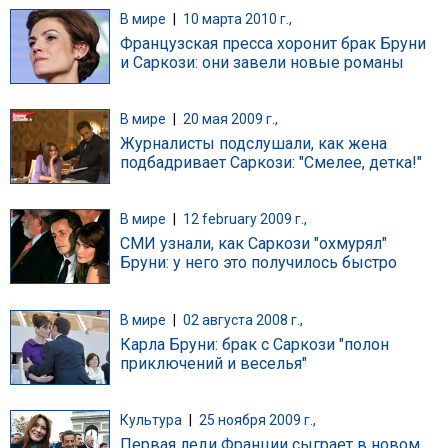
В мире
|
10 марта 2010 г.,
Французская пресса хоронит брак Бруни
и Саркози: они завели новые романы
В мире
|
20 мая 2009 г.,
Журналисты подслушали, как жена
подбадривает Саркози: "Смелее, детка!"
В мире
|
12 february 2009 г.,
СМИ узнали, как Саркози "охмурял"
Бруни: у него это получилось быстро
В мире
|
02 августа 2008 г.,
Карла Бруни: брак с Саркози "полон
приключений и веселья"
Культура
|
25 ноября 2009 г.,
Первая леди Франции сыграет в новом