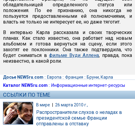
обладательницей определенного статуса или
положения. По ее признанию, она никогда не
пользуется предоставленными ей полномочиями, и
власть не только не интересует ее, но даже тяготит.
В интервью Карла рассказала и своих творческих
планах. Как стало известно, она работает над новым
альбомом и готова вернуться на сцену, если этого
захотят ее поклонники. Она также подтвердила, что
будет сниматься в
фильме Вуди Аллена
, правда, пока
неизвестно, в какой роли.
Досье NEWSru.com
::
Европа
::
Франция
::
Бруни, Карла
Каталог NEWSru.com
::
Информационные интернет-ресурсы
ССЫЛКИ ПО ТЕМЕ
В мире
|
26 марта 2010 г.,
Распространители слухов о неладах в
президентской семье Франции
отправлены в отставку