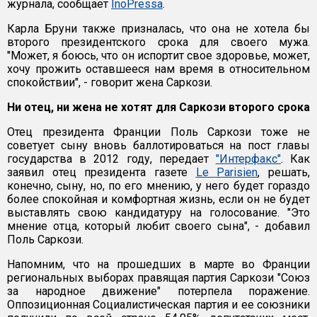
журнала, сообщает
InoPressa
.
Карла Бруни также призналась, что она не хотела бы
второго президентского срока для своего мужа.
"Может, я боюсь, что он испортит свое здоровье, может,
хочу прожить оставшееся нам время в относительном
спокойствии", - говорит жена Саркози.
Ни отец, ни жена не хотят для Саркози второго срока
Отец президента Франции Поль Саркози тоже не
советует сыну вновь баллотироваться на пост главы
государства в 2012 году, передает
"Интерфакс"
. Как
заявил отец президента газете
Le Parisien
, решать,
конечно, сыну, но, по его мнению, у него будет гораздо
более спокойная и комфортная жизнь, если он не будет
выставлять свою кандидатуру на голосование. "Это
мнение отца, который любит своего сына", - добавил
Поль Саркози.
Напомним, что на прошедших в марте во Франции
региональных выборах правящая партия Саркози "Союз
за народное движение" потерпела поражение.
Оппозиционная Социалистическая партия и ее союзники