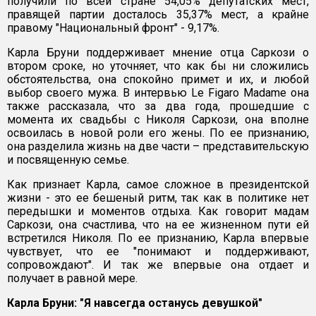
получили по всей стране 54,05% депутатских мест,
правящей партии досталось 35,37% мест, а крайне
правому "Национальный фронт" - 9,17%.
Карла Бруни поддерживает мнение отца Саркози о
втором сроке, но уточняет, что как бы ни сложились
обстоятельства, она спокойно примет и их, и любой
выбор своего мужа. В интервью Le Figaro Madame она
также рассказала, что за два года, прошедшие с
момента их свадьбы с Николя Саркози, она вполне
освоилась в новой роли его жены. По ее признанию,
она разделила жизнь на две части – представительскую
и посвященную семье.
Как признает Карла, самое сложное в президентской
жизни - это ее бешеный ритм, так как в политике нет
передышки и моментов отдыха. Как говорит мадам
Саркози, она счастлива, что на ее жизненном пути ей
встретился Николя. По ее признанию, Карла впервые
чувствует, что ее "понимают и поддерживают,
сопровождают". И так же впервые она отдает и
получает в равной мере.
Карла Бруни: "Я навсегда останусь девушкой"