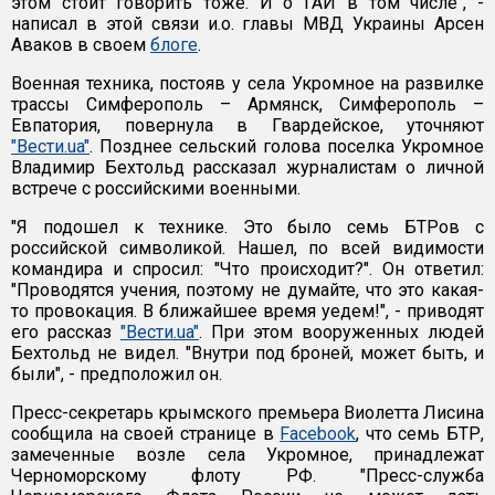
этом стоит говорить тоже. И о ГАИ в том числе", -
написал в этой связи и.о. главы МВД Украины Арсен
Аваков в своем
блоге
.
Военная техника, постояв у села Укромное на развилке
трассы Симферополь – Армянск, Симферополь –
Евпатория, повернула в Гвардейское, уточняют
"Вести.ua"
. Позднее сельский голова поселка Укромное
Владимир Бехтольд рассказал журналистам о личной
встрече с российскими военными.
"Я подошел к технике. Это было семь БТРов с
российской символикой. Нашел, по всей видимости
командира и спросил: "Что происходит?". Он ответил:
"Проводятся учения, поэтому не думайте, что это какая-
то провокация. В ближайшее время уедем!", - приводят
его рассказ
"Вести.ua"
. При этом вооруженных людей
Бехтольд не видел. "Внутри под броней, может быть, и
были", - предположил он.
Пресс-секретарь крымского премьера Виолетта Лисина
сообщила на своей странице в
Facebook
, что семь БТР,
замеченные возле села Укромное, принадлежат
Черноморскому флоту РФ. "Пресс-служба