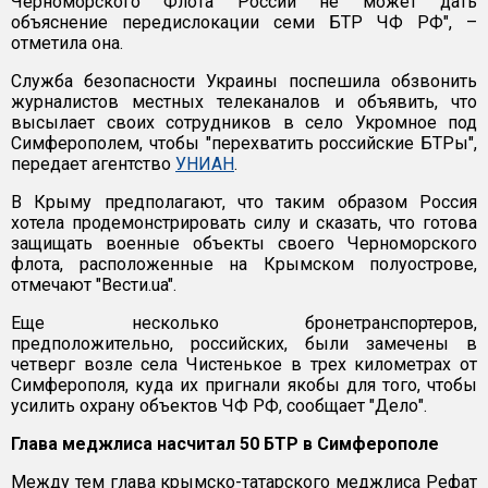
Черноморского Флота России не может дать
объяснение передислокации семи БТР ЧФ РФ", –
отметила она.
Служба безопасности Украины поспешила обзвонить
журналистов местных телеканалов и объявить, что
высылает своих сотрудников в село Укромное под
Симферополем, чтобы "перехватить российские БТРы",
передает агентство
УНИАН
.
В Крыму предполагают, что таким образом Россия
хотела продемонстрировать силу и сказать, что готова
защищать военные объекты своего Черноморского
флота, расположенные на Крымском полуострове,
отмечают "Вести.ua".
Еще несколько бронетранспортеров,
предположительно, российских, были замечены в
четверг возле села Чистенькое в трех километрах от
Симферополя, куда их пригнали якобы для того, чтобы
усилить охрану объектов ЧФ РФ, сообщает "Дело".
Глава меджлиса насчитал 50 БТР в Симферополе
Между тем глава крымско-татарского меджлиса Рефат