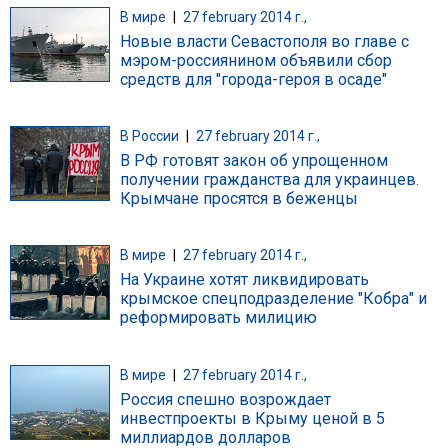
В мире
|
27 february 2014 г.,
Новые власти Севастополя во главе с
мэром-россиянином объявили сбор
средств для "города-героя в осаде"
В России
|
27 february 2014 г.,
В РФ готовят закон об упрощенном
получении гражданства для украинцев.
Крымчане просятся в беженцы
В мире
|
27 february 2014 г.,
На Украине хотят ликвидировать
крымское спецподразделение "Кобра" и
реформировать милицию
В мире
|
27 february 2014 г.,
Россия спешно возрождает
инвестпроекты в Крыму ценой в 5
миллиардов долларов