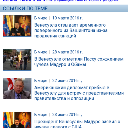
ССЫЛКИ ПО ТЕМЕ
В мире
|
10 марта 2016 г.,
Венесуэла отзывает временного
поверенного из Вашингтона из-за
продления санкций
В мире
|
28 марта 2016 г.,
В Венесуэле отметили Пасху сожжением
чучела Мадуро и Обамы
В мире
|
22 июня 2016 г.,
Американский дипломат прибыл в
Венесуэлу для встреч с представителями
правительства и оппозиции
В мире
|
23 июня 2016 г.,
Президент Венесуэлы Мадуро заявил о
начале диалога с США