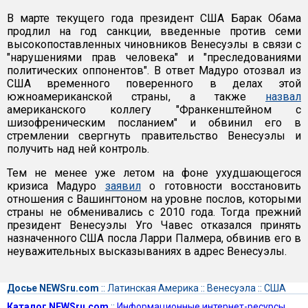
В марте текущего года президент США Барак Обама
продлил на год санкции, введенные против семи
высокопоставленных чиновников Венесуэлы в связи с
"нарушениями прав человека" и "преследованиями
политических оппонентов". В ответ Мадуро отозвал из
США временного поверенного в делах этой
южноамериканской страны, а также
назвал
американского коллегу "Франкенштейном с
шизофреническим посланием" и обвинил его в
стремлении свергнуть правительство Венесуэлы и
получить над ней контроль.
Тем не менее уже летом на фоне ухудшающегося
кризиса Мадуро
заявил
о готовности восстановить
отношения с Вашингтоном на уровне послов, которыми
страны не обменивались с 2010 года. Тогда прежний
президент Венесуэлы Уго Чавес отказался принять
назначенного США посла Ларри Палмера, обвинив его в
неуважительных высказываниях в адрес Венесуэлы.
Досье NEWSru.com
::
Латинская Америка
::
Венесуэла
::
США
Каталог NEWSru.com
::
Информационные интернет-ресурсы