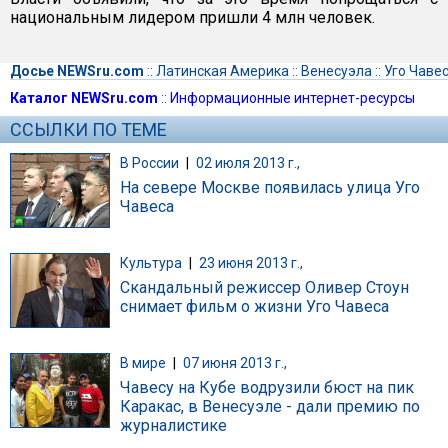
национальным лидером пришли 4 млн человек.
Досье NEWSru.com
::
Латинская Америка
::
Венесуэла
::
Уго Чаве
Каталог NEWSru.com
::
Информационные интернет-ресурсы
ССЫЛКИ ПО ТЕМЕ
В России
|
02 июля 2013 г.,
На севере Москве появилась улица Уго
Чавеса
Культура
|
23 июня 2013 г.,
Скандальный режиссер Оливер Стоун
снимает фильм о жизни Уго Чавеса
В мире
|
07 июня 2013 г.,
Чавесу на Кубе водрузили бюст на пик
Каракас, в Венесуэле - дали премию по
журналистике