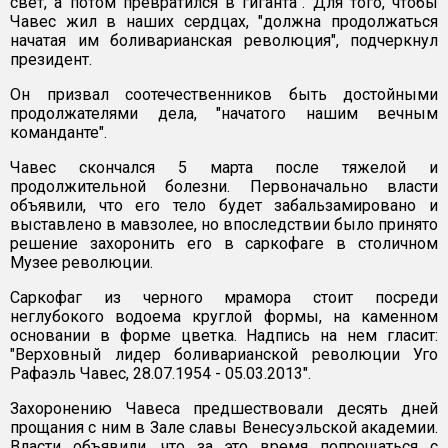
свет, а потом превратился в гиганта". Для того, чтобы
Чавес жил в наших сердцах, "должна продолжаться
начатая им боливарианская революция", подчеркнул
президент.
Он призвал соотечественников быть достойными
продолжателями дела, "начатого нашим вечным
команданте".
Чавес скончался 5 марта после тяжелой и
продолжительной болезни. Первоначально власти
объявили, что его тело будет забальзамировано и
выставлено в мавзолее, но впоследствии было принято
решение захоронить его в саркофаге в столичном
Музее революции.
Саркофаг из черного мрамора стоит посреди
неглубокого водоема круглой формы, на каменном
основании в форме цветка. Надпись на нем гласит:
"Верховный лидер боливарианской революции Уго
Рафаэль Чавес, 28.07.1954 - 05.03.2013".
Захоронению Чавеса предшествовали десять дней
прощания с ним в Зале славы Венесуэльской академии.
Власти объявили, что за это время попрощаться с