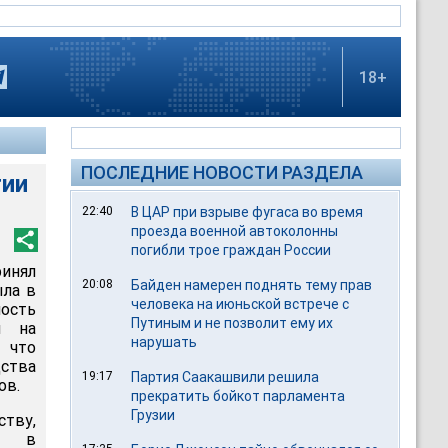
18+
ПОСЛЕДНИЕ НОВОСТИ РАЗДЕЛА
тии
22:40
В ЦАР при взрыве фугаса во время
проезда военной автоколонны
погибли трое граждан России
инял
20:08
Байден намерен поднять тему прав
ыла в
человека на июньской встрече с
ость
Путиным и не позволит ему их
й на
нарушать
 что
ства
19:17
Партия Саакашвили решила
ов.
прекратить бойкот парламента
Грузии
тву,
к в