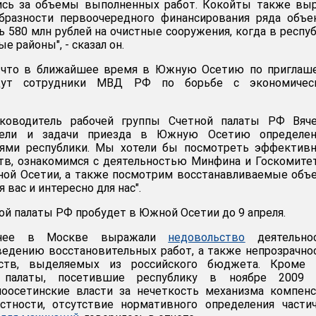
ись за объемы выполненных работ. Кокойты также выр
бразности первоочередного финансирования ряда объе
ь 580 млн рублей на очистные сооружения, когда в респу
е районы", - сказал он.
, что в ближайшее время в Южную Осетию по приглаш
удут сотрудники МВД РФ по борьбе с экономичес
ководитель рабочей группы Счетной палаты РФ Вяче
"Цели и задачи приезда в Южную Осетию определе
тями республики. Мы хотели бы посмотреть эффективн
тв, ознакомимся с деятельностью Минфина и Госкомите
ой Осетии, а также посмотрим восстанавливаемые объ
 вас и интересно для нас".
ой палаты РФ пробудет в Южной Осетии до 9 апреля.
анее в Москве выражали
недовольство
деятельно
ведению восстановительных работ, а также непрозрачн
дств, выделяемых из российского бюджета. Кроме т
 палаты, посетившие республику в ноябре 2009 г
оосетинские власти за нечеткость механизма компенс
стности, отсутствие нормативного определения части