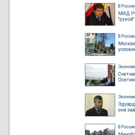
В Росси
МИД РФ
"рукой
В Росси
Москва
услови
Эконом
Счетна
Осетии
Эконом
Эдуард
они за
В Росси
Минобо