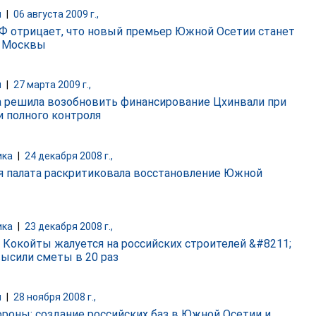
и
|
06 августа 2009 г.,
 отрицает, что новый премьер Южной Осетии станет
" Москвы
и
|
27 марта 2009 г.,
 решила возобновить финансирование Цхинвали при
и полного контроля
ика
|
24 декабря 2008 г.,
я палата раскритиковала восстановление Южной
ика
|
23 декабря 2008 г.,
 Кокойты жалуется на российских строителей &#8211;
высили сметы в 20 раз
и
|
28 ноября 2008 г.,
роны: создание российских баз в Южной Осетии и