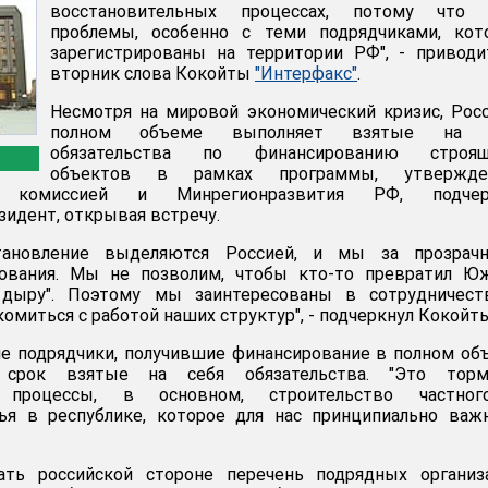
восстановительных процессах, потому что 
проблемы, особенно с теми подрядчиками, кот
зарегистрированы на территории РФ", - привод
вторник слова Кокойты
"Интерфакс"
.
Несмотря на мировой экономический кризис, Рос
полном объеме выполняет взятые на 
обязательства по финансированию строящ
объектов в рамках программы, утвержде
й комиссией и Минрегионразвития РФ, подчер
идент, открывая встречу.
тановление выделяются Россией, и мы за прозрачн
рования. Мы не позволим, чтобы кто-то превратил Ю
дыру". Поэтому мы заинтересованы в сотрудничест
омиться с работой наших структур", - подчеркнул Кокойты
ие подрядчики, получившие финансирование в полном об
рок взятые на себя обязательства. "Это торм
е процессы, в основном, строительство частно
ья в республике, которое для нас принципиально важн
ть российской стороне перечень подрядных организа