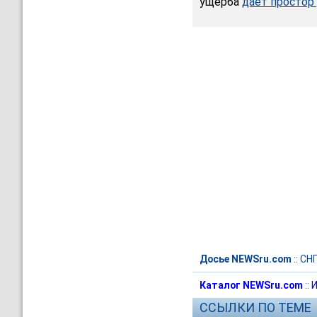
ущерба
дает простор
Досье NEWSru.com
::
СН
Каталог NEWSru.com
::
И
ССЫЛКИ ПО ТЕМЕ