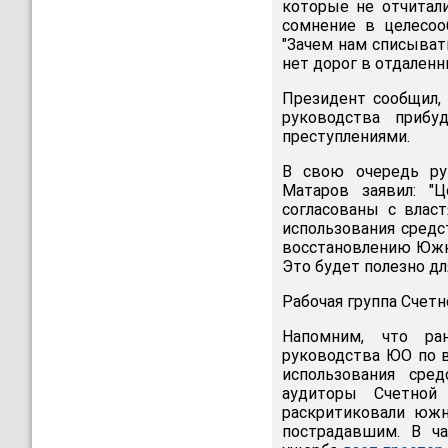
которые не отчитал
сомнение в целесоо
"Зачем нам списыват
нет дорог в отдаленны
Президент сообщил
руководства приб
преступлениями.
В свою очередь ру
Матаров заявил: 
согласованы с влас
использования средс
восстановлению Южн
Это будет полезно для
Рабочая группа Счетн
Напомним, что р
руководства ЮО по 
использования сре
аудиторы Счетной
раскритиковали южн
пострадавшим. В ча