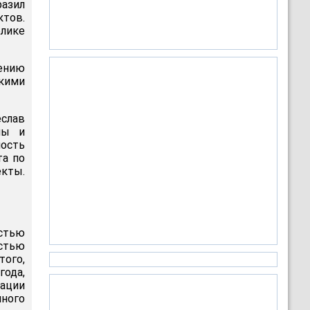
азил
ктов.
блике
ению
кими
слав
ны и
ость
та по
екты.
стью
остью
ого,
ода,
ации
чного