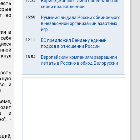
17:35
Борис Джонсон тайно обвенчался со
есть
своей возлюбленной
орые
ит во
15:58
Румыния выдала России обвиняемого
в незаконной организации азартных
игр
сия в
себя
12:11
ЕС предложил Байдену единый
ихся
подход в отношении России
нной
кнул
18:54
Европейским компаниям разрешили
летать в Россию в обход Белоруссии
ость
жную
ве и
.
ъеме,
озит
го и
о", -
ций,