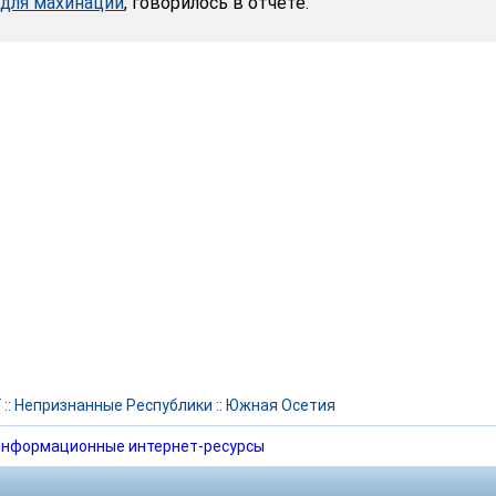
 для махинаций
, говорилось в отчете.
Г
::
Непризнанные Республики
::
Южная Осетия
нформационные интернет-ресурсы