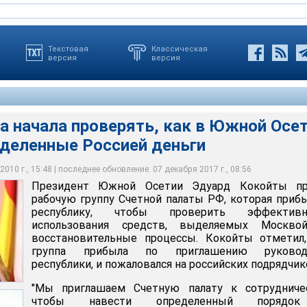
Текстовая
Классическая
версия
версия
а начала проверять, как в Южной Осе
тную палату к сотрудничеству, чтобы навести определенный
деленные Россией деньги
сетии Эдуард Кокойты принял рабочую группу Счетной палаты
вительных процессах, потому что есть проблемы, особенно с
а в республику, чтобы проверить эффективность использования
 которые зарегистрированы на территории РФ", - приводит во
ых Москвой на восстановительные процессы
йты
тной палаты РФ пробудет в Южной Осетии до 9 апреля
010 г., 15:48 | последнее обновление: 07 декабря 2017 г., 08:56
Президент Южной Осетии Эдуард Кокойты пр
рабочую группу Счетной палаты РФ, которая приб
республику, чтобы проверить эффективн
использования средств, выделяемых Москво
восстановительные процессы. Кокойты отметил,
группа прибыла по приглашению руковод
республики, и пожаловался на российских подрядчик
"Мы приглашаем Счетную палату к сотрудничес
чтобы навести определенный порядо