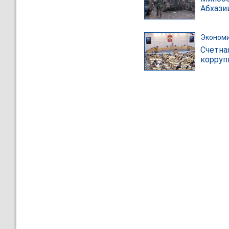
Абхази
Эконом
Счетна
корруп