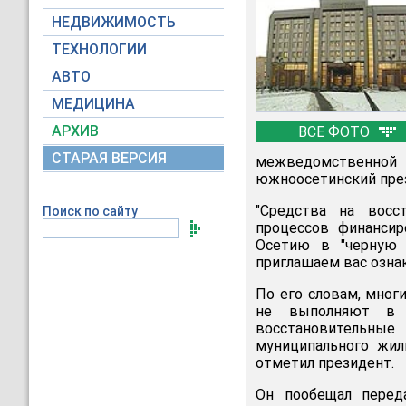
НЕДВИЖИМОСТЬ
ТЕХНОЛОГИИ
АВТО
МЕДИЦИНА
АРХИВ
ВСЕ ФОТО
СТАРАЯ ВЕРСИЯ
межведомственно
южноосетинский през
"Средства на восс
Поиск по сайту
процессов финанси
Осетию в "черную 
приглашаем вас ознак
По его словам, мног
не выполняют в с
восстановительны
муниципального жил
отметил президент.
Он пообещал переда