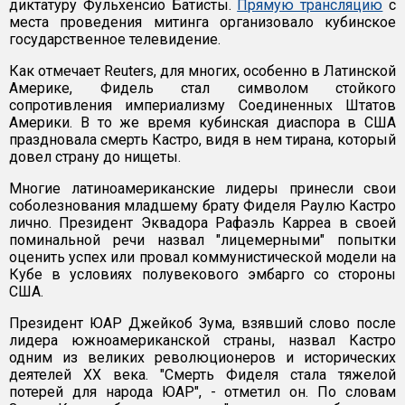
диктатуру Фульхенсио Батисты.
Прямую трансляцию
с
места проведения митинга организовало кубинское
государственное телевидение.
Как отмечает Reuters, для многих, особенно в Латинской
Америке, Фидель стал символом стойкого
сопротивления империализму Соединенных Штатов
Америки. В то же время кубинская диаспора в США
праздновала смерть Кастро, видя в нем тирана, который
довел страну до нищеты.
Многие латиноамериканские лидеры принесли свои
соболезнования младшему брату Фиделя Раулю Кастро
лично. Президент Эквадора Рафаэль Карреа в своей
поминальной речи назвал "лицемерными" попытки
оценить успех или провал коммунистической модели на
Кубе в условиях полувекового эмбарго со стороны
США.
Президент ЮАР Джейкоб Зума, взявший слово после
лидера южноамериканской страны, назвал Кастро
одним из великих революционеров и исторических
деятелей XX века. "Смерть Фиделя стала тяжелой
потерей для народа ЮАР", - отметил он. По словам