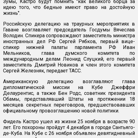
Зумы, Кастро будут помнить "как великого борца за
идею того, что бедные имеют право на достойную
жизнь".
Российскую делегацию на траурных мероприятиях в
Гаване возглавляет председатель Госдумы Вячеслав
Володин. Спикера сопровождают заместитель министра
иностранных дел РФ Сергей Рябков, первый вице-
спикер нижней палаты парламента РФ Иван
Мельников, глава думского комитета по
международным делам Леонид Слуцкий, его первый
заместитель Дмитрий Новиков и член этого комитета
Сергей Железняк, передает ТАСС.
Американскую делегацию возглавляют глава
дипломатической миссии на Кубе Джеффри
Делаурентис, а также Бен Родс, советник президента
Обамы, представлявший Штаты на протяжении 18
месяцев секретных переговоров, предшествовавших
официальному провозглашению новой политики.
Фидель Кастро ушел из жизни 25 ноября в возрасте 90
лет. Его похороны пройдут 4 декабря в городе Сантьяго-
де-Куба. На Кубе с 26 ноября объявлен девятидневный