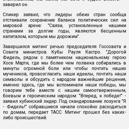
заверил он.
Спикер заявил, что лидеры обеих стран сообща
отстаивали сохранение баланса политических сил на
мировой арене: "Связи, установленные нашими
странами за долгие годы, являются бесценным
капиталом, которым мы дорожим".
Завершился митинг речью председателя Госсовета и
Совета министров Кубы Рауля Кастро. "Дорогой
Фидель, рядом с памятником национальному герою
Хосе Марти, где мы более чем полвека собирались в
минуты огромной боли или чтобы почтить наших
мучеников, провозгласить наши идеалы, почтить наши
символы и обсудить с народом важнейшие решения,
именно здесь, где мы вспоминали наши победы, мы
говорим тебе вместе с нашим самоотверженным,
боевым и героическим народом: "Вперед, к победе!" -
заявил кубинский лидер. Под скандирование лозунга "Я
- Фидель!" собравшиеся начали спокойно расходиться
по домам, передает ТАСС. Митинг прошел без каких-
либо происшествий.