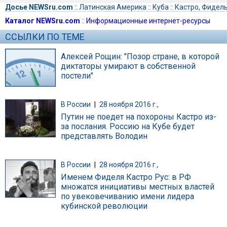
Досье NEWSru.com
::
Латинская Америка
::
Куба
::
Кастро, Фидел
Каталог NEWSru.com
::
Информационные интернет-ресурсы
ССЫЛКИ ПО ТЕМЕ
Алексей Рощин: "Позор стране, в которой
диктаторы умирают в собственной
постели"
В России
|
28 ноября 2016 г.,
Путин не поедет на похороны Кастро из-
за послания. Россию на Кубе будет
представлять Володин
В России
|
28 ноября 2016 г.,
Именем Фиделя Кастро Рус: в РФ
множатся инициативы местных властей
по увековечиванию имени лидера
кубинской революции