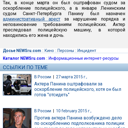
Так, в конце марта он был оштрафован судом за
оскорбление полицейского, а в январе Ленинским
судом Санкт-Петербурга Панину был назначен
административный арест
за нарушение порядка и
неповиновение требованиям полицейских. Актер
преследовал полицейскую машину, в которой
находились его жена и дочь.
Досье NEWSru.com
::
Кино
::
Персоны
::
Инцидент
Каталог NEWSru.com
::
Информационные интернет-ресурсы
ССЫЛКИ ПО ТЕМЕ
В России
|
27 марта 2015 г.,
Актера Панина оштрафовали за
оскорбление полицейского, хотя он был
готов "отсидеть"
В России
|
10 february 2015 г.,
Против актера Панина возбуждено дело
по оскорблению подполковника полиции: