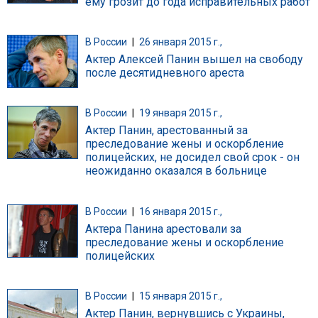
ему грозит до года исправительных работ
В России
|
26 января 2015 г.,
Актер Алексей Панин вышел на свободу
после десятидневного ареста
В России
|
19 января 2015 г.,
Актер Панин, арестованный за
преследование жены и оскорбление
полицейских, не досидел свой срок - он
неожиданно оказался в больнице
В России
|
16 января 2015 г.,
Актера Панина арестовали за
преследование жены и оскорбление
полицейских
В России
|
15 января 2015 г.,
Актер Панин, вернувшись с Украины,