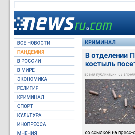
КРИМИНАЛ
ВСЕ НОВОСТИ
ПАНДЕМИЯ
В отделении 
Выехавшие по сигна
В РОССИИ
костыль посе
выяснили, что пожи
взорвался". По пре
В МИРЕ
находились патрон
время публикации: 08 апреля 
ЭКОНОМИКА
Moscow-Live.ru
РЕЛИГИЯ
КРИМИНАЛ
СПОРТ
КУЛЬТУРА
ИНОПРЕССА
со ссылкой на пресс
МНЕНИЯ