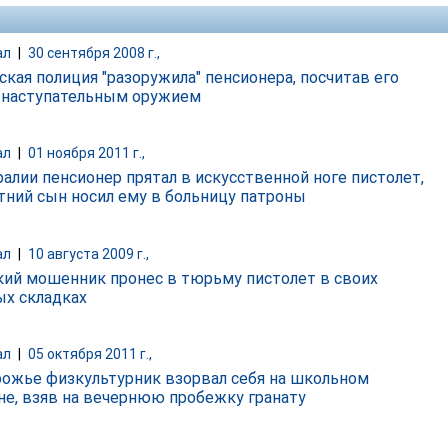
ал
|
30 сентября 2008 г.,
ская полиция "разоружила" пенсионера, посчитав его
 наступательным оружием
ал
|
01 ноября 2011 г.,
ралии пенсионер прятал в искусственной ноге пистолет,
етний сын носил ему в больницу патроны
ал
|
10 августа 2009 г.,
кий мошенник пронес в тюрьму пистолет в своих
х складках
ал
|
05 октября 2011 г.,
рожье физкультурник взорвал себя на школьном
не, взяв на вечернюю пробежку гранату