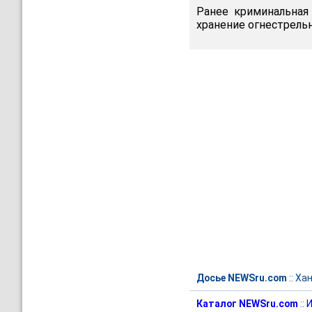
Ранее криминальная
хранение огнестрельн
Досье NEWSru.com
::
Хан
Каталог NEWSru.com
::
И