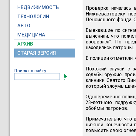
НЕДВИЖИМОСТЬ
Проверка началась 
Нижневартовску пос
ТЕХНОЛОГИИ
Пенсионного фонда. 
АВТО
Выехавшие по сигна
МЕДИЦИНА
выяснили, что пожи
взорвался". По пре
АРХИВ
находились патроны.
СТАРАЯ ВЕРСИЯ
В полиции отметили, 
Похожий случай с з
Поиск по сайту
ходьбы оружие, прои
клиники Святого Ви
который злоумышленн
Одновременно полице
23-летнюю подружку
обоймы патронов.
Примечательно, что 
нижней конечности 
повысить свою огнев