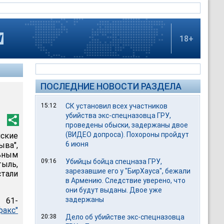
18+
ПОСЛЕДНИЕ НОВОСТИ РАЗДЕЛА
15:12
СК установил всех участников
убийства экс-спецназовца ГРУ,
проведены обыски, задержаны двое
(ВИДЕО допроса). Похороны пройдут
ские
6 июня
ва",
ьным
09:16
Убийцы бойца спецназа ГРУ,
тыль,
зарезавшие его у "БирХауса", бежали
тали
в Армению. Следствие уверено, что
они будут выданы. Двое уже
задержаны
 61-
факс"
20:38
Дело об убийстве экс-спецназовца