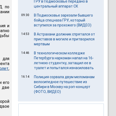
ГРУ в Подмосковье передано в
центральный аппарат СК
Д по
ании
09:30
В Подмосковье зарезали бывшего
бойца спецназа ГРУ, который
вступился за прохожего (ВИДЕО)
вия и
запно
14:53
В Астрахани должник спрятался от
дьбы
приставов в могиле и притворился
мертвым
14:46
В технологическом колледже
Петербурга наркоман напал на 16-
 для
летнюю студентку, затащил ее в
иента
туалет и попытался изнасиловать
олет
,
16:14
Полиция сорвала двум меломанам
велосипедное путешествие из
и его
Сибири в Москву на рэп-концерт
 две
(ФОТО, ВИДЕО)
торой
вдвое