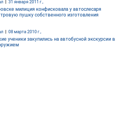
ал
|
31 января 2011 г.,
ровске милиция конфисковала у автослесаря
тровую пушку собственного изготовления
ал
|
08 марта 2010 г.,
ие ученики закупились на автобусной экскурсии в
оружием