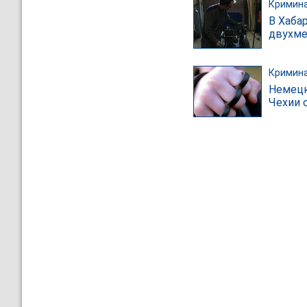
Кримин
В Хаба
двухме
Кримин
Немецк
Чехии 