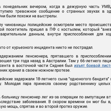
в понедельник вечером, когда в дежурную часть УМВ
тупило тревожное сообщение о странных звуках в зд
Они были похожи на выстрелы.
лу чиновницы полицейские осмотрели место происшест
лой посетитель пришел в ПФ с костылем, который "вне
дварительным данным, внутри приспособления для хо
что от курьезного инцидента никто не пострадал.
адержанием пенсионера, прятавшего в приспособлении
зошел три года назад в Австралии. Там у 66-летнего пац
нсента в восточной части Сиднея был
изъят боевой пист
ик хранил в своем ножном протезе.
йские задержали 18-летнего сына "одноногого бандита" 
. Молодая пара принесла своему родственнику целых
в больницу пенсионер лег из-за операции по ампутации в
вследствие заболевания. В скором времени он мог бы 
ую мощь, спрятав и во второй протез оружие.