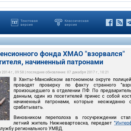
Текстовая
Классическая
версия
версия
Пенсионного фонда ХМАО "взорвался"
лу чиновницы полицейские осмотрели место происшествия и
тителя, начиненный патронами
лой посетитель пришел в ПФ с костылем, который "внезапно
дварительным данным, внутри приспособления для ходьбы
ы
2014 г., 09:58 | последнее обновление: 07 декабря 2017 г., 10:21
В Ханты-Мансийском автономном округе полицей
проводят проверку по факту странного "взры
произошедшего в отделении ПФ. По предварител
данным, один из посетителей принес с собой кос
начиненный патронами, которые неожиданно с
срабатывать.
Виновником переполоха в госучреждении стал
летний житель Нижневартовска, передает
"Интер
-службу регионального УМВД.