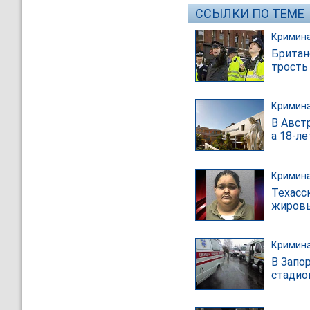
ССЫЛКИ ПО ТЕМЕ
Кримин
Британ
трость
Кримин
В Авст
а 18-л
Кримин
Техасс
жировы
Кримин
В Запо
стадио