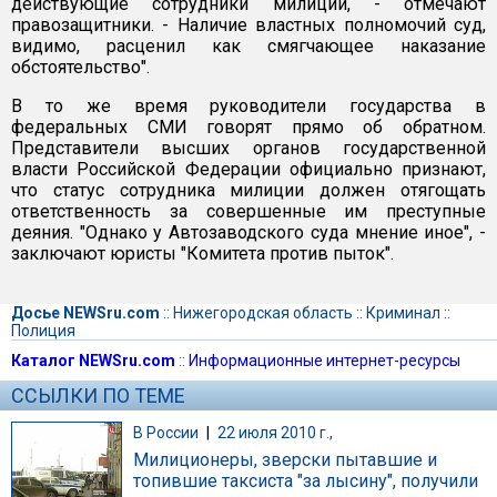
действующие сотрудники милиции, - отмечают
правозащитники. - Наличие властных полномочий суд,
видимо, расценил как смягчающее наказание
обстоятельство".
В то же время руководители государства в
федеральных СМИ говорят прямо об обратном.
Представители высших органов государственной
власти Российской Федерации официально признают,
что статус сотрудника милиции должен отягощать
ответственность за совершенные им преступные
деяния. "Однако у Автозаводского суда мнение иное", -
заключают юристы "Комитета против пыток".
Досье NEWSru.com
::
Нижегородская область
::
Криминал
::
Полиция
Каталог NEWSru.com
::
Информационные интернет-ресурсы
ССЫЛКИ ПО ТЕМЕ
В России
|
22 июля 2010 г.,
Милиционеры, зверски пытавшие и
топившие таксиста "за лысину", получили