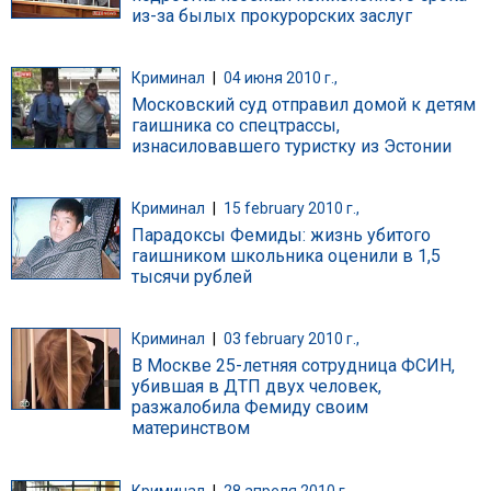
из-за былых прокурорских заслуг
Криминал
|
04 июня 2010 г.,
Московский суд отправил домой к детям
гаишника со спецтрассы,
изнасиловавшего туристку из Эстонии
Криминал
|
15 february 2010 г.,
Парадоксы Фемиды: жизнь убитого
гаишником школьника оценили в 1,5
тысячи рублей
Криминал
|
03 february 2010 г.,
В Москве 25-летняя сотрудница ФСИН,
убившая в ДТП двух человек,
разжалобила Фемиду своим
материнством
Криминал
|
28 апреля 2010 г.,