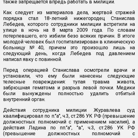
также запрещается впредь работать в милиции.
Как следует из материалов дела, жертвой стражей
порядка стал 18-летний нижегородец Станислав
Лебедев, которого сотрудники милиции встретили на
улице в ночь на 8 марта 2009 года. По словам
потерпевшего, его избили безо всяких причин. В итоге
молодой человек был госпитализирован в клиническую
больницу №40, причем это произошло лишь на
следующий день, когда Лебедев под давлением
написал явку с повинной.
Перед операцией Станислава осмотрели врачи и
установили, что ему были нанесены следующие
телесные повреждения: тупая травма живота,
забрюшная гематома и разрыв левой почки. Медики
были вынуждены полностью удалить отбитый
внутренний орган.
Действия сотрудника милиции Журавлева суд
квалифицировал по п."а", ч.3, ст.286 УК РФ (превышение
должностных полномочий с применением насилия), а
действия Ладина по пп."а", "в", ч.3, ст.286 УК РФ
(превышение должностных полномочий с