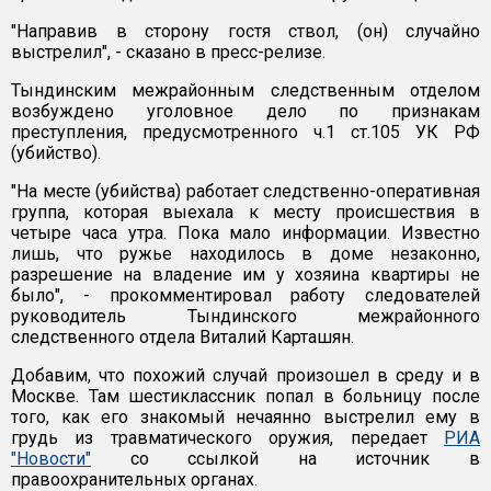
"Направив в сторону гостя ствол, (он) случайно
выстрелил", - сказано в пресс-релизе.
Тындинским межрайонным следственным отделом
возбуждено уголовное дело по признакам
преступления, предусмотренного ч.1 ст.105 УК РФ
(убийство).
"На месте (убийства) работает следственно-оперативная
группа, которая выехала к месту происшествия в
четыре часа утра. Пока мало информации. Известно
лишь, что ружье находилось в доме незаконно,
разрешение на владение им у хозяина квартиры не
было", - прокомментировал работу следователей
руководитель Тындинского межрайонного
следственного отдела Виталий Карташян.
Добавим, что похожий случай произошел в среду и в
Москве. Там шестиклассник попал в больницу после
того, как его знакомый нечаянно выстрелил ему в
грудь из травматического оружия, передает
РИА
"Новости"
со ссылкой на источник в
правоохранительных органах.