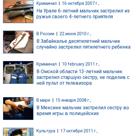
Криминал
|
16 октября 2007 г.,
На Урале 6-летний мальчик застрелил из
ружья своего 4-летнего приятеля
В России
|
22 июня 2010 г.,
В Забайкалье десятилетний мальчик
случайно застрелил пятилетнего ребенка
Криминал
|
10 february 2011 г.,
В Омской области 13-летний мальчик
застрелил старшую сестру, не поделив с
ней пульт от телевизора
В мире
|
15 января 2008 г.,
В Мексике мальчик застрелил сестру во
время игры в полицейских
Культура
|
17 октября 2011 г.,