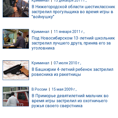
Криминал
|
15 декабря 2011 г.,
В Нижегородской области шестиклассник
застрелил прогульщика во время игры в
"войнушку"
Криминал
|
11 января 2011 г.,
Под Новосибирском 13-летний школьник
застрелил лучшего друга, приняв его за
уголовника
Криминал
|
07 июля 2010 г.,
В Башкирии 4-летний ребенок застрелил
ровесника из ракетницы
В России
|
15 мая 2009 г.,
В Приморье девятилетний мальчик во
время игры застрелил из охотничьего
ружья своего сверстника