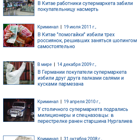
В Китае работники супермаркета забили
покупательницу насмерть
Криминал
|
19 июля 2011 г.,
В Китае "помогайки" избили трех
россиянок, решивших заняться шопингом
самостоятельно
В мире
|
14 декабря 2009 г.,
В Германии покупатели супермаркета
избили друг друга палками салями и
кусками пармезана
Криминал
|
19 апреля 2010 г.,
У столичного супермаркета подрались
милиционеры и спецназовцы: в
перестрелке ранен старшина Нургалиев
Криминал
|
31 октября 2008 г.,