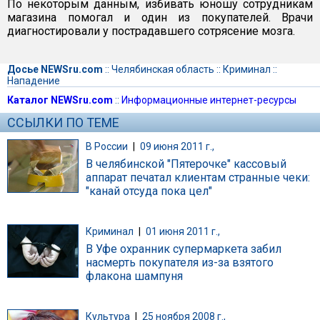
По некоторым данным, избивать юношу сотрудникам
магазина помогал и один из покупателей. Врачи
диагностировали у пострадавшего сотрясение мозга.
Досье NEWSru.com
::
Челябинская область
::
Криминал
::
Нападение
Каталог NEWSru.com
::
Информационные интернет-ресурсы
ССЫЛКИ ПО ТЕМЕ
В России
|
09 июня 2011 г.,
В челябинской "Пятерочке" кассовый
аппарат печатал клиентам странные чеки:
"канай отсуда пока цел"
Криминал
|
01 июня 2011 г.,
В Уфе охранник супермаркета забил
насмерть покупателя из-за взятого
флакона шампуня
Культура
|
25 ноября 2008 г.,