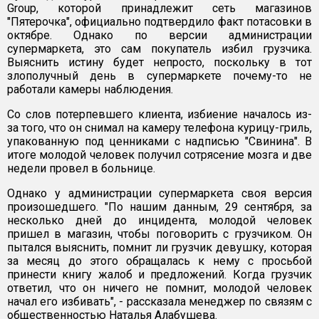
Group, которой принадлежит сеть магазинов
"Пятерочка", официально подтвердило факт потасовки в
октябре. Однако по версии администрации
супермаркета, это сам покупатель избил грузчика.
Выяснить истину будет непросто, поскольку в тот
злополучный день в супермаркете почему-то не
работали камеры наблюдения.
Со слов потерпевшего клиента, избиение началось из-
за того, что он снимал на камеру телефона курицу-гриль,
упакованную под ценниками с надписью "Свинина". В
итоге молодой человек получил сотрясение мозга и две
недели провел в больнице.
Однако у администрации супермаркета своя версия
произошедшего. "По нашим данным, 29 сентября, за
несколько дней до инцидента, молодой человек
пришел в магазин, чтобы поговорить с грузчиком. Он
пытался выяснить, помнит ли грузчик девушку, которая
за месяц до этого обращалась к нему с просьбой
принести книгу жалоб и предложений. Когда грузчик
ответил, что он ничего не помнит, молодой человек
начал его избивать", - рассказала менеджер по связям с
общественностью Наталья Алабушева.