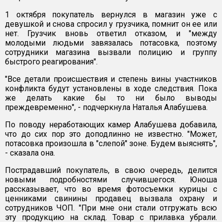
1 октября покупатель вернулся в магазин уже с
девушкой и снова спросил у грузчика, помнит он ее или
нет. Грузчик вновь ответил отказом, и "между
молодыми людьми завязалась потасовка, поэтому
сотрудники магазина вызвали полицию и группу
быстрого реагирования".
"Все детали происшествия и степень вины участников
конфликта будут установлены в ходе следствия. Пока
же делать какие бы то ни было выводы
преждевременно", - подчеркнула Наталья Алабушева.
По поводу неработающих камер Алабушева добавила,
что до сих пор это доподлинно не известно. "Может,
потасовка произошла в "слепой" зоне. Будем выяснять",
- сказала она.
Пострадавший покупатель, в свою очередь, делится
новыми подробностями случившегося. Юноша
рассказывает, что во время фотосъемки курицы с
ценниками свинины продавец вызвала охрану и
сотрудников ЧОП. "При мне они стали отгружать всю
эту продукцию на склад. Товар с прилавка убрали.