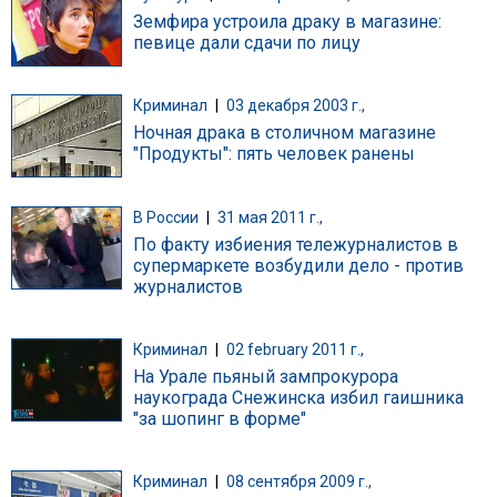
Земфира устроила драку в магазине:
певице дали сдачи по лицу
Криминал
|
03 декабря 2003 г.,
Ночная драка в столичном магазине
"Продукты": пять человек ранены
В России
|
31 мая 2011 г.,
По факту избиения тележурналистов в
супермаркете возбудили дело - против
журналистов
Криминал
|
02 february 2011 г.,
На Урале пьяный зампрокурора
наукограда Снежинска избил гаишника
"за шопинг в форме"
Криминал
|
08 сентября 2009 г.,