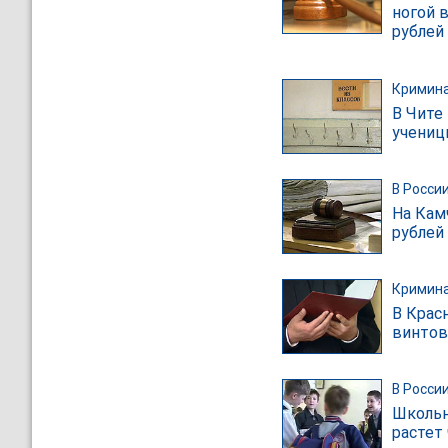
ногой в
рублей
Кримин
В Чите
учени
В Росси
На Кам
рублей
Кримин
В Крас
винтов
В Росси
Школьн
растет