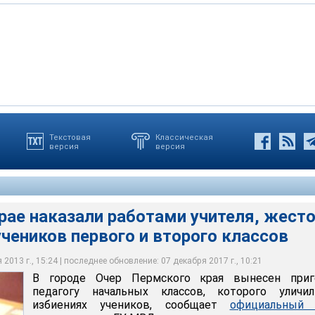
Текстовая
Классическая
версия
версия
казали работами учителя, жестоко избивавшего учеников
лассов
рае наказали работами учителя, жест
чеников первого и второго классов
2013 г., 15:24 | последнее обновление: 07 декабря 2017 г., 10:21
В городе Очер Пермского края вынесен приг
педагогу начальных классов, которого уличи
избиениях учеников, сообщает
официальный 