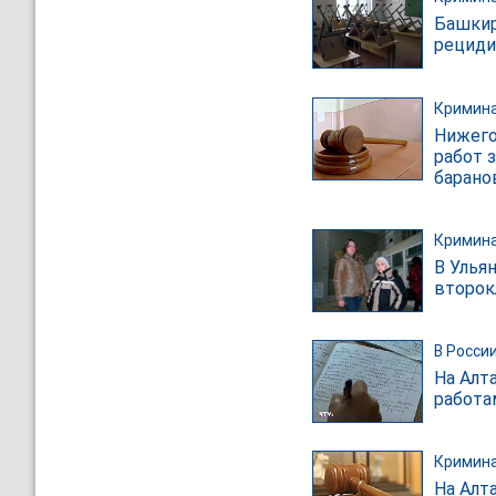
Башкир
рециди
Кримин
Нижего
работ з
барано
Кримин
В Улья
второк
В Росси
На Алт
работа
Кримин
На Алт