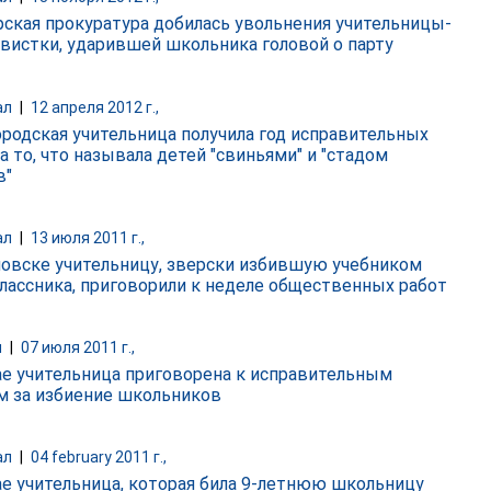
ская прокуратура добилась увольнения учительницы-
вистки, ударившей школьника головой о парту
ал
|
12 апреля 2012 г.,
родская учительница получила год исправительных
а то, что называла детей "свиньями" и "стадом
в"
ал
|
13 июля 2011 г.,
новске учительницу, зверски избившую учебником
лассника, приговорили к неделе общественных работ
и
|
07 июля 2011 г.,
ае учительница приговорена к исправительным
м за избиение школьников
ал
|
04 february 2011 г.,
ае учительница, которая била 9-летнюю школьницу