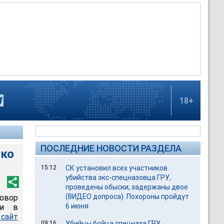
18+
ПОСЛЕДНИЕ НОВОСТИ РАЗДЕЛА
око
15:12
СК установил всех участников
убийства экс-спецназовца ГРУ,
проведены обыски, задержаны двое
(ВИДЕО допроса). Похороны пройдут
овор
6 июня
ли в
сайт
09:16
Убийцы бойца спецназа ГРУ,