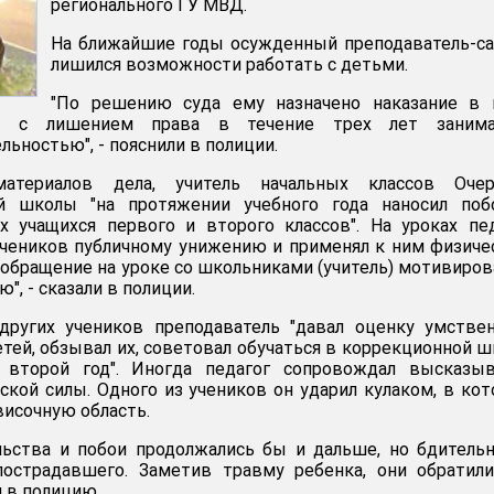
регионального ГУ МВД.
На ближайшие годы осужденный преподаватель-с
лишился возможности работать с детьми.
"По решению суда ему назначено наказание в 
от с лишением права в течение трех лет занима
льностью", - пояснили в полиции.
атериалов дела, учитель начальных классов Очер
ой школы "на протяжении учебного года наносил поб
х учащихся первого и второго классов". На уроках пе
учеников публичному унижению и применял к ним физич
 обращение на уроке со школьниками (учитель) мотивиров
", - сказали в полиции.
 других учеников преподаватель "давал оценку умств
тей, обзывал их, советовал обучаться в коррекционной ш
 второй год". Иногда педагог сопровождал высказыв
кой силы. Одного из учеников он ударил кулаком, в ко
 височную область.
льства и побои продолжались бы и дальше, но бдитель
пострадавшего. Заметив травму ребенка, они обратил
 в полицию.