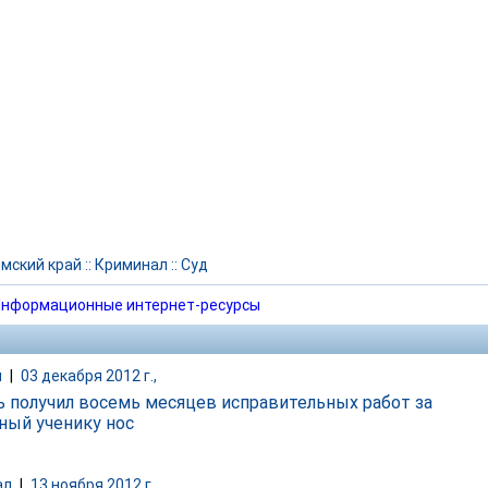
мский край
::
Криминал
::
Суд
нформационные интернет-ресурсы
и
|
03 декабря 2012 г.,
ь получил восемь месяцев исправительных работ за
ный ученику нос
ал
|
13 ноября 2012 г.,