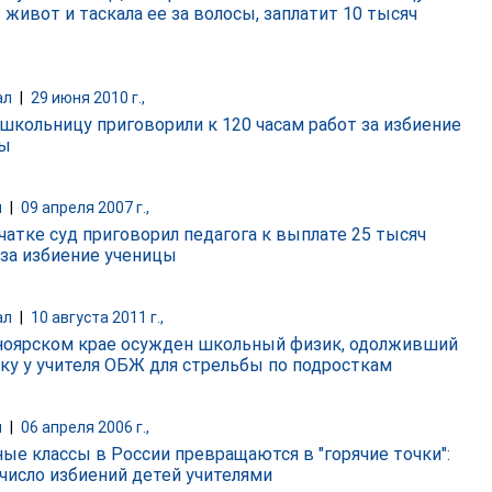
 живот и таскала ее за волосы, заплатит 10 тысяч
ал
|
29 июня 2010 г.,
 школьницу приговорили к 120 часам работ за избиение
цы
и
|
09 апреля 2007 г.,
чатке суд приговорил педагога к выплате 25 тысяч
 за избиение ученицы
ал
|
10 августа 2011 г.,
ноярском крае осужден школьный физик, одолживший
ку у учителя ОБЖ для стрельбы по подросткам
и
|
06 апреля 2006 г.,
ые классы в России превращаются в "горячие точки":
 число избиений детей учителями