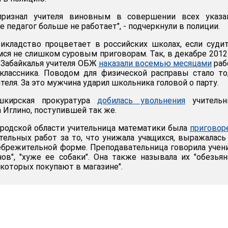
 признал учителя виновным в совершении всех указа
е педагог больше не работает", - подчеркнули в полиции.
икладство процветает в российских школах, если суди
ся не слишком суровым приговорам. Так, в декабре 2012
 Забайкалья учителя ОБЖ
наказали восемью месяцами
раб
классника. Поводом для физической расправы стало то
ителя. За это мужчина ударил школьника головой о парту.
шкирская прокуратура
добилась увольнения
учительн
 Иглино, поступившей так же.
ородской области учительница математики была
приговор
ельных работ за то, что унижала учащихся, выражалась
небрежительной форме. Преподавательница говорила учен
нов", "хуже ее собаки". Она также называла их "обезьян
, которых покупают в магазине".