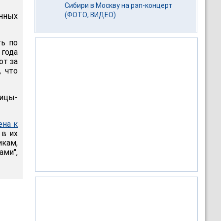
Сибири в Москву на рэп-концерт
(ФОТО, ВИДЕО)
нных
ть по
 года
от за
, что
ицы-
ена к
 в их
икам,
ами",