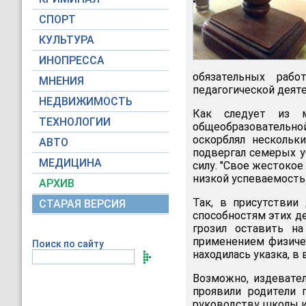
СПОРТ
КУЛЬТУРА
ИНОПРЕССА
обязательных раб
МНЕНИЯ
педагогической деяте
НЕДВИЖИМОСТЬ
Как следует из м
ТЕХНОЛОГИИ
общеобразовательн
оскорблял нескольки
АВТО
подвергал семерых 
МЕДИЦИНА
силу. "Свое жестокое
низкой успеваемостью
АРХИВ
Так, в присутствии
СТАРАЯ ВЕРСИЯ
способностям этих де
грозил оставить на
применением физичес
Поиск по сайту
находилась указка, в
Возможно, издевате
проявили родители 
руководству школы и