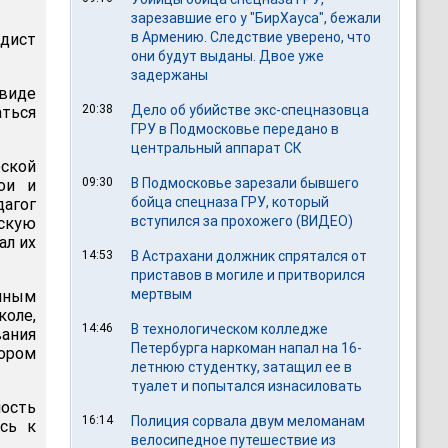
зарезавшие его у "БирХауса", бежали
в Армению. Следствие уверено, что
адист
они будут выданы. Двое уже
задержаны
виде
20:38
Дело об убийстве экс-спецназовца
ться
ГРУ в Подмосковье передано в
центральный аппарат СК
ской
09:30
В Подмосковье зарезали бывшего
ои и
бойца спецназа ГРУ, который
дагог
вступился за прохожего (ВИДЕО)
ескую
ал их
14:53
В Астрахани должник спрятался от
приставов в могиле и притворился
мертвым
енным
коле,
14:46
В технологическом колледже
ания
Петербурга наркоман напал на 16-
тором
летнюю студентку, затащил ее в
туалет и попытался изнасиловать
ность
16:14
Полиция сорвала двум меломанам
ись к
велосипедное путешествие из