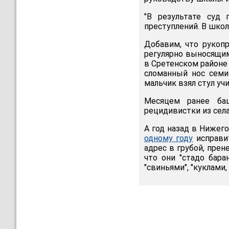
"В результате суд
преступлений. В школ
Добавим, что рукопр
регулярно выносящим
в Сретенском районе
сломанный нос семи
мальчик взял стул уч
Месяцем ранее ба
рецидивистки из села
А год назад в Нижег
одному году
исправит
адрес в грубой, пре
что они "стадо бара
"свиньями", "куклами