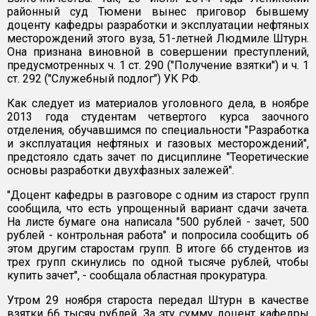
районный суд Тюмени вынес приговор бывшему
доценту кафедры разработки и эксплуатации нефтяных
месторождений этого вуза, 51-летней Людмиле Штурн.
Она признана виновной в совершении преступлений,
предусмотренных ч. 1 ст. 290 ("Получение взятки") и ч. 1
ст. 292 ("Служебный подлог") УК РФ.
Как следует из материалов уголовного дела, в ноябре
2013 года студентам четвертого курса заочного
отделения, обучавшимся по специальности "Разработка
и эксплуатация нефтяных и газовых месторождений",
предстояло сдать зачет по дисциплине "Теоретические
основы разработки двухфазных залежей".
"Доцент кафедры в разговоре с одним из старост групп
сообщила, что есть упрощенный вариант сдачи зачета.
На листе бумаге она написала "500 рублей - зачет, 500
рублей - контрольная работа" и попросила сообщить об
этом другим старостам групп. В итоге 66 студентов из
трех групп скинулись по одной тысяче рублей, чтобы
купить зачет", - сообщала областная прокуратура.
Утром 29 ноября староста передал Штурн в качестве
взятки 66 тысяч рублей. За эту сумму доцент кафедры