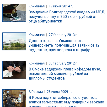
Криминал
|
17 июня 2014 г.,
Замдекана Волгоградской академии МВД
получил взятку в 350 тысяч рублей от
отца абитуриентки
Криминал
|
27 february 2013 г.,
Доцент юрфака Ульяновского
университета, получившая взятки от 12
студентов, приговорена к штрафу
Криминал
|
06 february 2012 г.,
В Омске задержан глава кафедры вуза,
вымогавший миллион рублей за
дипломы студентов
В России
|
28 июля 2009 г.,
В Коми педагог собирал со студентов
взятки запчастями: ему подарили зеркало
и пульт управления к нему