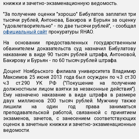
книжки и зачетно-экзаменационную ведомость.
"За получение оценки "хорошо" Бибулатов заплатил три
тысячи рублей, Антонова, Бакиров и Бурьян за оценку
"удовлетворительно" - по две тысячи рублей", - сообщал
официальный сайт
прокуратуры ЯНАО.
На основании предоставленных государственным
обвинителем доказательств суд назначил Бибулатову
наказание в виде 90 тысяч рублей штрафа, Антоновой,
Бакирову и Бурьян - по 60 тысяч рублей штрафа.
Доцент Ноябрьского филиала университета Владимир
Максимов 25 июня 2013 года был осужден по ч.3 ст.30
ч.3 ст.290 УК РФ ("Покушение на получение
должностным лицом взятки за незаконные действия").
Ему назначено наказание в виде штрафа в размере
двух миллионов 200 тысяч рублей. Мужчину также
лишили на один год права заниматься
преподавательской работой, связанной с принятием
экзаменов, зачетов, с занесением соответствующих
оценок в зачетные книжки и зачетно-экзаменационные
ведомости.