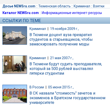
Досье NEWSru.com
::
Тюменская область
::
Криминал
::
Взятки
Каталог NEWSru.com
::
Информационные интернет-ресурсы
ССЫЛКИ ПО ТЕМЕ
Криминал
|
19 ноября 2009 г.,
В Тюмени доцент вуза превратил
студентов в старьевщиков, чтобы
замаскировать получение мзды
Криминал
|
21 мая 2007 г.,
В Тюмени будут судить преподавателя,
который за 500 рублей выставлял
пятерки студентам
В России
|
05 июня 2015 г.,
В СК назвали "стоимость" зачетов и
экзаменов в Братском государственном
университете