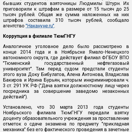
бывших студентов взяточницы Людмилы Штурн. Их
приговорили к штрафам в размере от 15 тысяч до 25
тысяч рублей. Общая же сумма наложенных на них
штрафов составила 310 тысяч рублей, сообщало
агентство
"Накануне.ru"
.
Коррупция в филиале ТюмГНГУ
Аналогичное уголовное дело было рассмотрено в
конце 2014 года и в Ноябрьске Ямало-Ненецкого
автономного округа, где действует филиал ФГБОУ ВПО
"Тюменский государственный нефтегазовый
университет". Там перед судом предстали студенты
этого вуза Доку Бибулатов, Алена Антонова, Владислав
Бакиров и Ирина Бурьян, которым инкриминировали ч.
3 ст. 291 УК РФ ("Дача взятки должностному лицу через
посредника за совершение заведомо незаконных
действий").
Установлено, что 30 марта 2013 года студенты
Ноябрьского филиала ТюмГНГУ передали взятку
доценту образовательного учреждения за проставление
отметок о сдаче экзамена по предмету "прикладная
механика" без его фактического проведения в зачетные