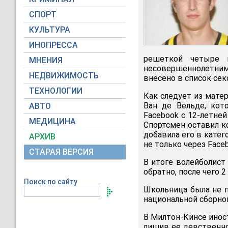
СПОРТ
КУЛЬТУРА
ИНОПРЕССА
решеткой четыре 
МНЕНИЯ
несовершеннолетними
НЕДВИЖИМОСТЬ
внесено в список се
ТЕХНОЛОГИИ
Как следует из матер
Ван де Вельде, кот
АВТО
Facebook с 12-летне
МЕДИЦИНА
Спортсмен оставил к
добавила его в катег
АРХИВ
не только через Faceb
СТАРАЯ ВЕРСИЯ
В итоге волейболист
обратно, после чего 2
Поиск по сайту
Школьница была не п
национальной сборной
В Милтон-Кинсе инос
лишив ее девственно