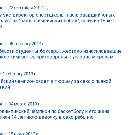
ал
|
22 сентября 2014 г.,
у экс-директор спортшколы, насиловавший юных
олисток "ради олимпийских побед", получил 18 лет
и
ал
|
06 february 2014 г.,
бласти студенты-боксеры, жестоко изнасиловавшие
нюю гимнастку, приговорены к условным срокам
01 february 2013 г.,
йский чемпион сядет в тюрьму за секс с пьяной
ткой
ал
|
04 марта 2010 г.,
олимпийский чемпион по баскетболу и его жена
тили 14-летнюю девочку в секс-рабыню
ал
|
15 июня 2012 г.,