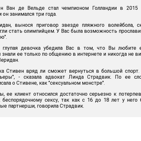
н Ван де Вельде стал чемпионом Голландии в 2015 г
он занимался три года.
дан, вынося приговор звезде пляжного волейбола, ск
гли стать олимпийцем. У Вас была возможность прослави
ю".
я, глупая девочка убедила Вас в том, что Вы любите 
 знали ее только по общению в интернете и никогда не в
Шеридан.
ка Стивен вряд ли сможет вернуться в большой спорт.
ьеры", - сказала адвокат Линда Страдвик. По ее сло
исала о Стивене, как "сексуальном монстре".
, ее клиент относился достаточно серьезно к потерпе
 беспорядочному сексу, так как с 16 до 18 лет у него
ные партнерши, говорила Страдвик.