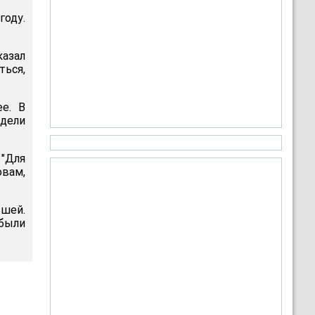
оду.
азал
ться,
ее. В
идели
 "Для
вам,
вшей.
 были