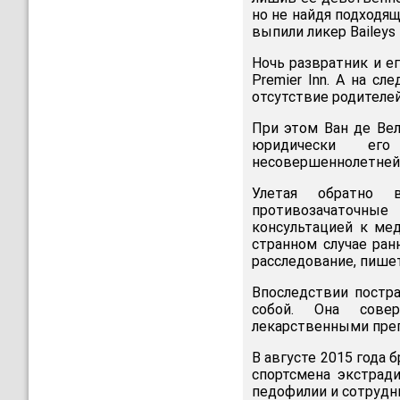
но не найдя подходящ
выпили ликер Baileys 
Ночь развратник и е
Premier Inn. А на с
отсутствие родителей
При этом Ван де Вел
юридически его
несовершеннолетней
Улетая обратно 
противозачаточные
консультацией к ме
странном случае ран
расследование, пиш
Впоследствии постр
собой. Она совер
лекарственными пре
В августе 2015 года 
спортсмена экстрад
педофилии и сотрудн