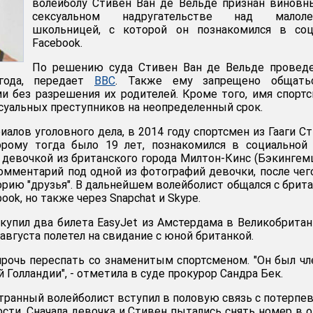
волейболу Стивен Ван де Вельде признан винов
сексуальном надругательстве над малоле
школьницей, с которой он познакомился в соц
Facebook.
По решению суда Стивен Ван де Вельде проведе
года, передает
BBC
. Также ему запрещено общать
 без разрешения их родителей. Кроме того, имя спорт
ксуальных преступников на неопределенный срок.
иалов уголовного дела, в 2014 году спортсмен из Гааги С
орому тогда было 19 лет, познакомился в социальной
й девочкой из британского города Милтон-Кинс (Бэкингем
омментарий под одной из фотографий девочки, после чег
орию "друзья". В дальнейшем волейболист общался с брит
ook, но также через Snapchat и Skype.
 купил два билета EasyJet из Амстердама в Великобрита
 августа полетел на свидание с юной британкой.
рочь переспать со знаменитым спортсменом. "Он был ч
 Голландии", - отметила в суде прокурор Сандра Бек.
транный волейболист вступил в половую связь с потерпе
сти. Сначала девочка и Стивен пытались снять номер в о