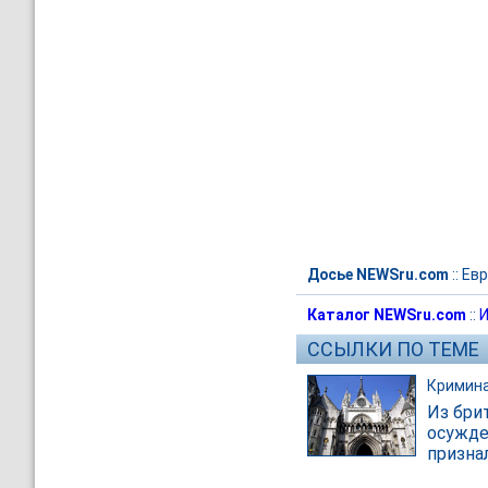
Досье NEWSru.com
::
Евр
Каталог NEWSru.com
::
И
ССЫЛКИ ПО ТЕМЕ
Кримин
Из бри
осужде
признал