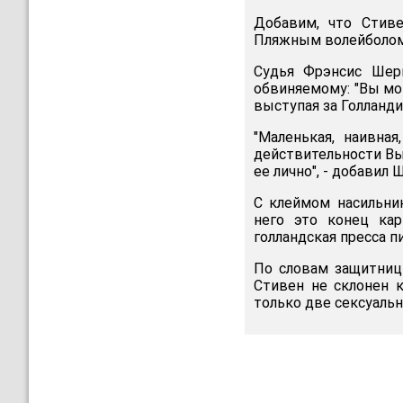
Добавим, что Стиве
Пляжным волейболом 
Судья Фрэнсис Шери
обвиняемому: "Вы мо
выступая за Голланди
"Маленькая, наивна
действительности Вы
ее лично", - добавил 
С клеймом насильни
него это конец кар
голландская пресса п
По словам защитницы
Стивен не склонен к
только две сексуаль