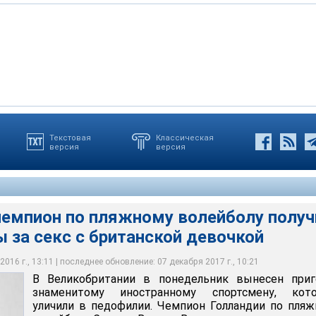
Текстовая
Классическая
версия
версия
по пляжному волейболу Стивен Ван де Вельде признан
ьном надругательстве над малолетней школьницей, с которой он
сети Facebook
чемпион по пляжному волейболу получ
 за секс с британской девочкой
016 г., 13:11 | последнее обновление: 07 декабря 2017 г., 10:21
В Великобритании в понедельник вынесен приг
знаменитому иностранному спортсмену, кото
уличили в педофилии. Чемпион Голландии по пля