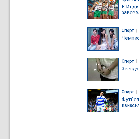
В Инди
завоев
Спорт
|
Чемпио
Спорт
|
Звезду
Спорт
|
Футбол
изнаси