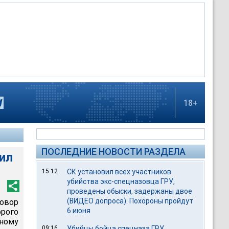
18+
ПОСЛЕДНИЕ НОВОСТИ РАЗДЕЛА
ил
15:12
СК установил всех участников
убийства экс-спецназовца ГРУ,
проведены обыски, задержаны двое
(ВИДЕО допроса). Похороны пройдут
овор
6 июня
рого
жному
09:16
Убийцы бойца спецназа ГРУ,