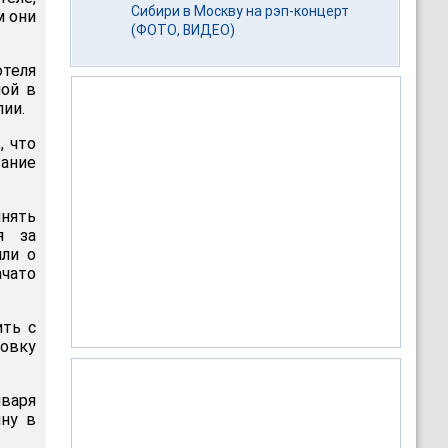
Сибири в Москву на рэп-концерт
м они
(ФОТО, ВИДЕО)
отеля
мой в
лии.
, что
ание
нять
я за
или о
ачато
ить с
овку
нваря
ину в