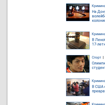
Кримин
На Дон
волейб
колони
Кримин
В Лено
17-лет
Спорт
|
Олимпи
студен
Кримин
В США 
превра
Кримин