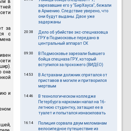
ным в
зарезавшие его у "БирХауса", бежали
тней
в Армению. Следствие уверено, что
сети
они будут выданы. Двое уже
задержаны
т за
20:38
Дело об убийстве экс-спецназовца
ся с
ГРУ в Подмосковье передано в
смена
центральный аппарат СК
09:30
В Подмосковье зарезали бывшего
тивен
бойца спецназа ГРУ, который
 сети
вступился за прохожего (ВИДЕО)
шир).
о она
14:53
В Астрахани должник спрятался от
анкой
приставов в могиле и притворился
мертвым
нию и
14:46
В технологическом колледже
Петербурга наркоман напал на 16-
летнюю студентку, затащил ее в
леном
туалет и попытался изнасиловать
16:14
Полиция сорвала двум меломанам
вшей,
велосипедное путешествие из
теле,