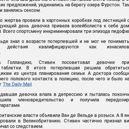
их предложений, уединились на берегу озера Фурстон. Та
и занялись сексом.
го жертва провели в картонных коробках под лестницей 
ледующий день девочка привела волейболиста к себе до
. Всего спортсмену инкриминировали три эпизода педофи
ьде знал о возрасте потерпевшей и не мог не понимать
 действия квалифицируются как изнасилов
.
в Голландию, Стивен посоветовал девочке при
 таблетки. В итоге потерпевшая решила обратитьс
дикам из центра планирования семьи. А доктора сообщ
него полового контакта в полицию, после чего и было н
ет
The Daily Mail
.
адавшая девочка впала в депрессию и пыталась поконч
шила членовредительство и получила передозир
паратами.
британские власти объявили Ван де Вельде в розыск. А 8 я
ировали в Великобританию. Стивен частично признал в
ичал со следствием.