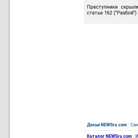
Преступники скрыли
статье 162 ("Разбой")
Досье NEWSru.com
::
Сан
Каталог NEWSru.com
::
И