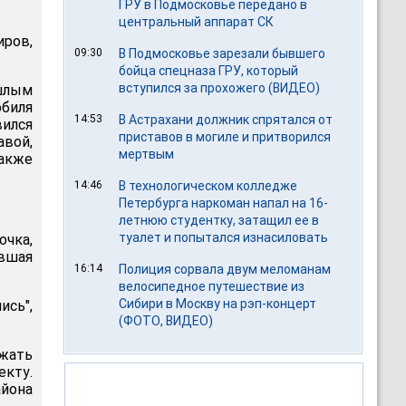
ГРУ в Подмосковье передано в
центральный аппарат СК
иров,
09:30
В Подмосковье зарезали бывшего
бойца спецназа ГРУ, который
вступился за прохожего (ВИДЕО)
ошлым
биля
14:53
В Астрахани должник спрятался от
вился
приставов в могиле и притворился
авой,
мертвым
акже
14:46
В технологическом колледже
Петербурга наркоман напал на 16-
летнюю студентку, затащил ее в
туалет и попытался изнасиловать
очка,
евшая
16:14
Полиция сорвала двум меломанам
велосипедное путешествие из
Сибири в Москву на рэп-концерт
ись",
(ФОТО, ВИДЕО)
жать
екту.
айона