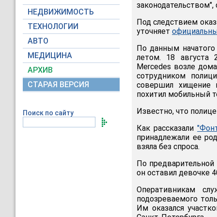
законодательством",
НЕДВИЖИМОСТЬ
Под следствием оказ
ТЕХНОЛОГИИ
уточняет
официальны
АВТО
По данным начатого
МЕДИЦИНА
летом. 18 августа 
Mercedes возле дома
АРХИВ
сотрудником полици
СТАРАЯ ВЕРСИЯ
совершил хищение 
похитил мобильный т
Известно, что полице
Поиск по сайту
Как рассказали
"Фонт
принадлежали ее ро
взяла без спроса.
По предварительной 
он оставил девочке 4
Оперативникам слу
подозреваемого толь
Им оказался участк