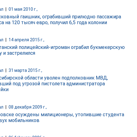
ал
|
01 мая 2010 г.,
ковный гаишник, ограбивший прилюдно пассажира
а на 120 тысяч евро, получил 6,5 года колонии
ал
|
14 апреля 2015 г.,
танский полицейский-игроман ограбил букмекерскую
у и застрелился
ал
|
31 марта 2015 г.,
сибирской области уволен подполковник МВД,
вший под угрозой пистолета администратора
йки
ал
|
08 декабря 2009 г.,
новске осуждены милиционеры, утопившие студента
двух мобильников