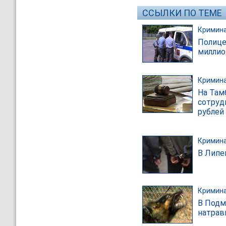
ССЫЛКИ ПО ТЕМЕ
Кримин
Полице
миллио
Кримин
На Там
сотруд
рублей
Кримин
В Липе
Кримин
В Подм
натрав