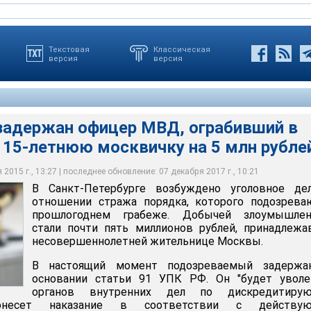
Текстовая
Классическая
версия
версия
 задержан офицер МВД, ограбивший в
 15-летнюю москвичку на 5 млн рубле
 возбуждено уголовное дело в отношении стража порядка,
ают в прошлогоднем грабеже
2015 г., 13:27 | последнее обновление: 07 декабря 2017 г., 10:21
В Санкт-Петербурге возбуждено уголовное де
отношении стража порядка, которого подозрева
прошлогоднем грабеже. Добычей злоумышлен
стали почти пять миллионов рублей, принадлеж
несовершеннолетней жительнице Москвы.
В настоящий момент подозреваемый задержа
основании статьи 91 УПК РФ. Он "будет уволе
органов внутренних дел по дискредитиру
несет наказание в соответствии с действу