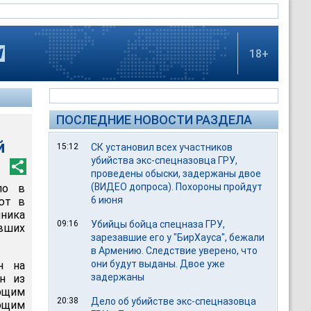
18+
ПОСЛЕДНИЕ НОВОСТИ РАЗДЕЛА
й
15:12
СК установил всех участников
убийства экс-спецназовца ГРУ,
проведены обыски, задержаны двое
(ВИДЕО допроса). Похороны пройдут
ло в
6 июня
ют в
ника
09:16
Убийцы бойца спецназа ГРУ,
авших
зарезавшие его у "БирХауса", бежали
в Армению. Следствие уверено, что
они будут выданы. Двое уже
н на
задержаны
н из
ющим
20:38
Дело об убийстве экс-спецназовца
ющим