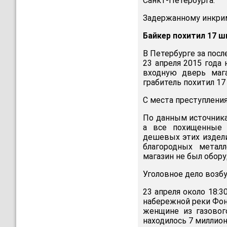
Санкт-Петербурга.
Задержанному инкрими
Байкер похитил 17 ш
В Петербурге за посл
23 апреля 2015 года
входную дверь мага
грабитель похитил 17
С места преступлени
По данным источника
а все похищенные 
дешевых этих издели
благородных метал
магазин не был обору
Уголовное дело возбу
23 апреля около 18:3
набережной реки Фон
женщине из газового
находилось 7 миллион