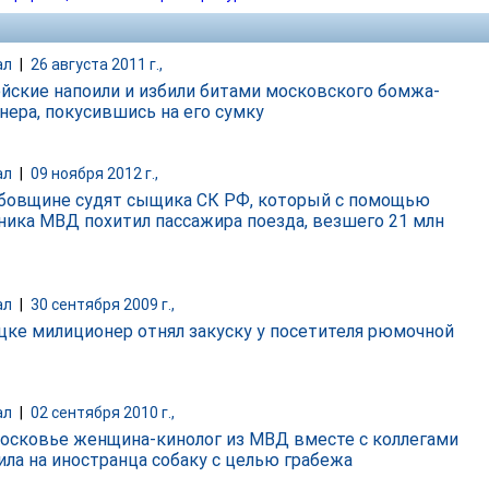
ал
|
26 августа 2011 г.,
йские напоили и избили битами московского бомжа-
нера, покусившись на его сумку
ал
|
09 ноября 2012 г.,
бовщине судят сыщика СК РФ, который с помощью
ника МВД похитил пассажира поезда, везшего 21 млн
ал
|
30 сентября 2009 г.,
цке милиционер отнял закуску у посетителя рюмочной
ал
|
02 сентября 2010 г.,
осковье женщина-кинолог из МВД вместе с коллегами
ила на иностранца собаку с целью грабежа