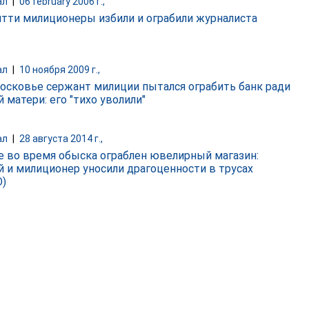
ал
|
06 february 2006 г.,
ятти милиционеры избили и ограбили журналиста
ал
|
10 ноября 2009 г.,
осковье сержант милиции пытался ограбить банк ради
 матери: его "тихо уволили"
ал
|
28 августа 2014 г.,
е во время обыска ограблен ювелирный магазин:
й и милиционер уносили драгоценности в трусах
)