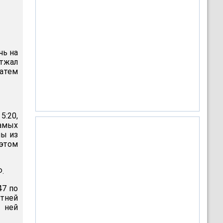
чь на
отжал
атем
5:20,
амых
ны из
этом
.
47 по
етней
В ней