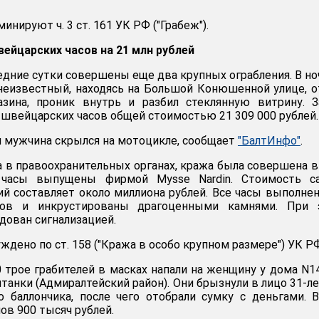
нируют ч. 3 ст. 161 УК РФ ("Грабеж").
вейцарских часов на 21 млн рублей
едние сутки совершены еще два крупных ограбления. В но
 неизвестный, находясь на Большой Конюшенной улице, 
зина, проник внутрь и разбил стеклянную витрину. З
 швейцарских часов общей стоимостью 21 309 000 рублей.
я мужчина скрылся на мотоцикле, сообщает
"БалтИнфо"
.
 в правоохранительных органах, кража была совершена в 
часы выпущены фирмой Mysse Nardin. Стоимость с
й составляет около миллиона рублей. Все часы выполне
лов и инкрустированы драгоценными камнями. При 
дован сигнализацией.
ждено по ст. 158 ("Кража в особо крупном размере") УК РФ
0 трое грабителей в масках напали на женщину у дома N1
танки (Адмиралтейский район). Они брызнули в лицо 31-л
 баллончика, после чего отобрали сумку с деньгами. 
ов 900 тысяч рублей.