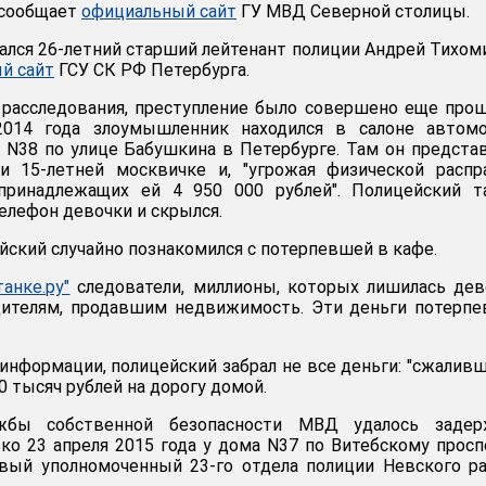
 сообщает
официальный сайт
ГУ МВД Северной столицы.
ался 26-летний старший лейтенант полиции Андрей Тихом
й сайт
ГСУ СК РФ Петербурга.
 расследования, преступление было совершено еще пр
2014 года злоумышленник находился в салоне автомо
 N38 по улице Бабушкина в Петербурге. Там он предста
и 15-летней москвичке и, "угрожая физической распр
принадлежащих ей 4 950 000 рублей". Полицейский т
елефон девочки и скрылся.
йский случайно познакомился с потерпевшей в кафе.
анке.ру"
следователи, миллионы, которых лишилась дев
дителям, продавшим недвижимость. Эти деньги потерп
информации, полицейский забрал не все деньги: "сжаливш
0 тысяч рублей на дорогу домой.
жбы собственной безопасности МВД удалось задер
ко 23 апреля 2015 года у дома N37 по Витебскому просп
овый уполномоченный 23-го отдела полиции Невского р