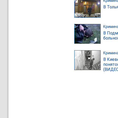
Кримин
В Толь
Кримин
В Подм
больной
Кримин
В Киев
понято
(ВИДЕО