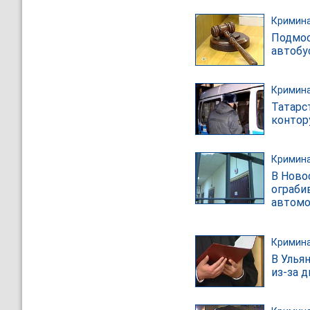
Кримин
Подмос
автобус
Кримин
Татарс
контор
Кримин
В Ново
ограби
автомо
Кримин
В Улья
из-за 