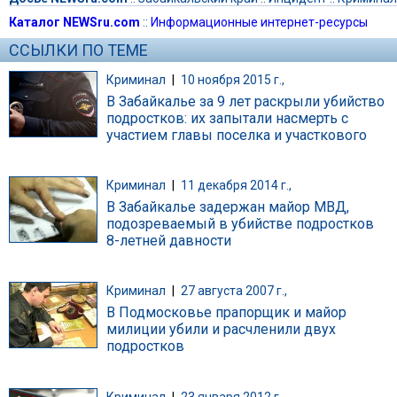
Каталог NEWSru.com
::
Информационные интернет-ресурсы
ССЫЛКИ ПО ТЕМЕ
Криминал
|
10 ноября 2015 г.,
В Забайкалье за 9 лет раскрыли убийство
подростков: их запытали насмерть с
участием главы поселка и участкового
Криминал
|
11 декабря 2014 г.,
В Забайкалье задержан майор МВД,
подозреваемый в убийстве подростков
8-летней давности
Криминал
|
27 августа 2007 г.,
В Подмосковье прапорщик и майор
милиции убили и расчленили двух
подростков
Криминал
|
23 января 2012 г.,