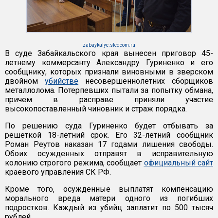
zabaykalye.sledcom.ru
В суде Забайкальского края вынесен приговор 45-
летнему коммерсанту Александру Гуриненко и его
сообщнику, которых признали виновными в зверском
двойном
убийстве
несовершеннолетних сборщиков
металлолома. Потерпевших пытали за попытку обмана,
причем в расправе приняли участие
высокопоставленный чиновник и страж порядка.
По решению суда Гуриненко будет отбывать за
решеткой 18-летний срок. Его 32-летний сообщник
Роман Реутов наказан 17 годами лишения свободы.
Обоих осужденных отправят в исправительную
колонию строгого режима, сообщает
официальный сайт
краевого управления СК РФ.
Кроме того, осужденные выплатят компенсацию
морального вреда матери одного из погибших
подростков. Каждый из убийц заплатит по 500 тысяч
рублей.