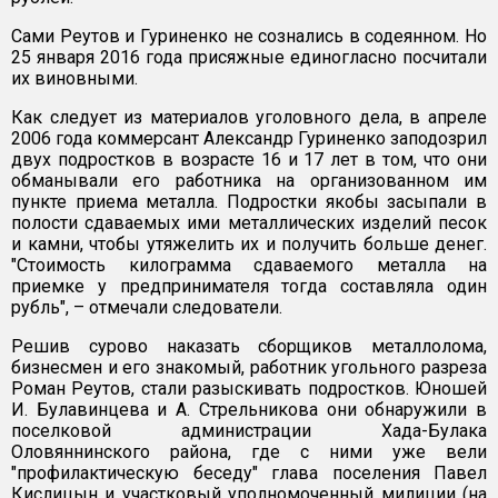
Сами Реутов и Гуриненко не сознались в содеянном. Но
25 января 2016 года присяжные единогласно посчитали
их виновными.
Как следует из материалов уголовного дела, в апреле
2006 года коммерсант Александр Гуриненко заподозрил
двух подростков в возрасте 16 и 17 лет в том, что они
обманывали его работника на организованном им
пункте приема металла. Подростки якобы засыпали в
полости сдаваемых ими металлических изделий песок
и камни, чтобы утяжелить их и получить больше денег.
"Стоимость килограмма сдаваемого металла на
приемке у предпринимателя тогда составляла один
рубль", – отмечали следователи.
Решив сурово наказать сборщиков металлолома,
бизнесмен и его знакомый, работник угольного разреза
Роман Реутов, стали разыскивать подростков. Юношей
И. Булавинцева и А. Стрельникова они обнаружили в
поселковой администрации Хада-Булака
Оловяннинского района, где с ними уже вели
"профилактическую беседу" глава поселения Павел
Кислицын и участковый уполномоченный милиции (на