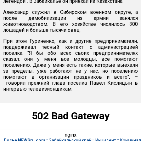
легендой". В Забайкалье он приехал из Казахстана.
Александр служил в Сибирском военном округе, а
после демобилизации из армии занялся
животноводством. В его хозяйстве числилось 300
лошадей и больше тысячи овец.
При этом Гуриненко, как и другие предприниматели,
поддерживал тесный контакт с администрацией
поселка. "Я бы обо всех своих предпринимателях
сказал: они у меня все молодцы, все помогают
поселению. Даже у меня есть такие, которые выехали
за пределы, уже работают не у нас, но поселению
помогают в организации праздников и всего", –
говорил прежний глава поселка Павел Кислицын в
интервью телевизионщикам.
502 Bad Gateway
nginx
Досье NEWSru.com
::
Забайкальский край
::
Инцидент
::
Криминал