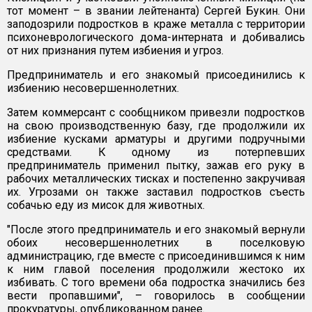
тот момент – в звании лейтенанта) Сергей Букин. Они
заподозрили подростков в краже металла с территории
психоневрологического дома-интерната и добивались
от них признания путем избиения и угроз.
Предприниматель и его знакомый присоединились к
избиению несовершеннолетних.
Затем коммерсант с сообщником привезли подростков
на свою производственную базу, где продолжили их
избиение кусками арматуры и другими подручными
средствами. К одному из потерпевших
предприниматель применил пытку, зажав его руку в
рабочих металлических тисках и постепенно закручивая
их. Угрозами он также заставил подростков съесть
собачью еду из мисок для животных.
"После этого предприниматель и его знакомый вернули
обоих несовершеннолетних в поселковую
администрацию, где вместе с присоединившимся к ним
к ним главой поселения продолжили жестоко их
избивать. С того времени оба подростка значились без
вести пропавшими", – говорилось в сообщении
прокуратуры, опубликованном ранее.