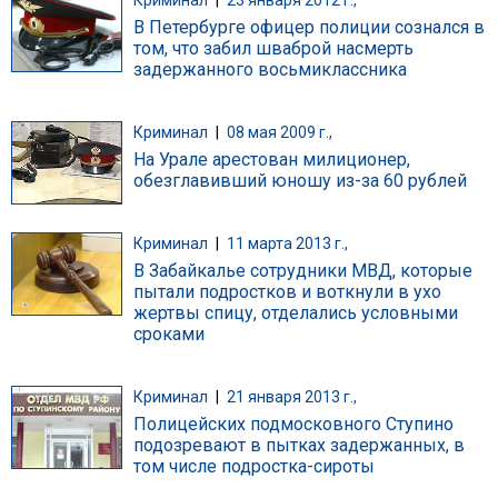
В Петербурге офицер полиции сознался в
том, что забил шваброй насмерть
задержанного восьмиклассника
Криминал
|
08 мая 2009 г.,
На Урале арестован милиционер,
обезглавивший юношу из-за 60 рублей
Криминал
|
11 марта 2013 г.,
В Забайкалье сотрудники МВД, которые
пытали подростков и воткнули в ухо
жертвы спицу, отделались условными
сроками
Криминал
|
21 января 2013 г.,
Полицейских подмосковного Ступино
подозревают в пытках задержанных, в
том числе подростка-сироты