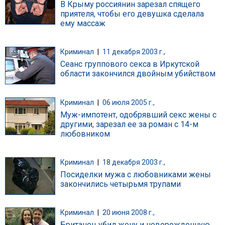
В Крыму россиянин зарезал спящего
приятеля, чтобы его девушка сделала
ему массаж
Криминал
|
11 декабря 2003 г.,
Сеанс группового секса в Иркутской
области закончился двойным убийством
Криминал
|
06 июля 2005 г.,
Муж-импотент, одобрявший секс жены с
другими, зарезал ее за роман с 14-м
любовником
Криминал
|
18 декабря 2003 г.,
Посиделки мужа с любовниками жены
закончились четырьмя трупами
Криминал
|
20 июня 2008 г.,
Британец убил жену и новорожденную