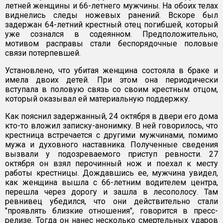
летней женщины и 66-летнего мужчины. На обоих телах
виднелись следы ножевых ранений. Вскоре был
задержан 64-летний крестный отец погибшей, который
уже сознался в содеянном. Предположительно,
мотивом расправы стали беспорядочные половые
связи потерпевшей.
Установлено, что убитая женщина состояла в браке и
имела двоих детей. При этом она периодически
вступала в половую связь со своим крестным отцом,
который оказывал ей материальную поддержку.
Как пояснил задержанный, 24 октября в двери его дома
кто-то вложил записку-анонимку. В ней говорилось, что
крестница встречается с другими мужчинами, помимо
мужа и духовного наставника. Полученные сведения
вызвали у подозреваемого приступ ревности. 27
октября он взял перочинный нож и поехал к месту
работы крестницы. Дождавшись ее, мужчина увидел,
как женщина вышла с 66-летним водителем центра,
перешла через дорогу и зашла в лесополосу. Там
ревнивец убедился, что они действительно стали
"проявлять близкие отношения", говорится в пресс-
релизе. Тогда он нанес несколько смертельных ударов