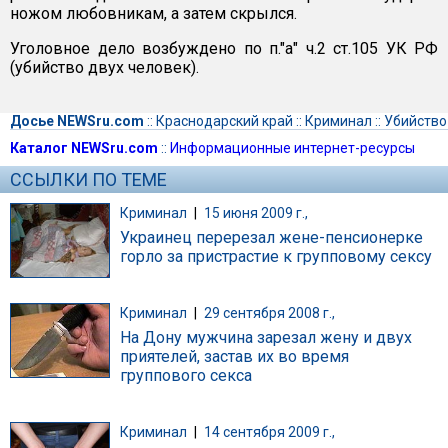
ножом любовникам, а затем скрылся.
Уголовное дело возбуждено по п."а" ч.2 ст.105 УК РФ
(убийство двух человек).
Досье NEWSru.com
::
Краснодарский край
::
Криминал
::
Убийство
Каталог NEWSru.com
::
Информационные интернет-ресурсы
ССЫЛКИ ПО ТЕМЕ
Криминал
|
15 июня 2009 г.,
Украинец перерезал жене-пенсионерке
горло за пристрастие к групповому сексу
Криминал
|
29 сентября 2008 г.,
На Дону мужчина зарезал жену и двух
приятелей, застав их во время
группового секса
Криминал
|
14 сентября 2009 г.,