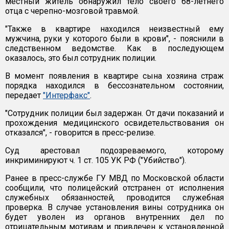
местный житель обнаружил тело своего 68-летнего
отца с черепно-мозговой травмой.
"Также в квартире находился неизвестный ему
мужчина, руки у которого были в крови", - пояснили в
следственном ведомстве. Как в последующем
оказалось, это был сотрудник полиции.
В момент появления в квартире сына хозяина страж
порядка находился в бессознательном состоянии,
передает
"Интерфакс"
.
"Сотрудник полиции был задержан. От дачи показаний и
прохождения медицинского освидетельствования он
отказался", - говорится в пресс-релизе.
Суд арестовал подозреваемого, которому
инкриминируют ч. 1 ст. 105 УК РФ ("Убийство").
Ранее в пресс-службе ГУ МВД по Московской области
сообщили, что полицейский отстранен от исполнения
служебных обязанностей, проводится служебная
проверка. В случае установления вины сотрудника он
будет уволен из органов внутренних дел по
отрицательным мотивам и привлечен к установленной