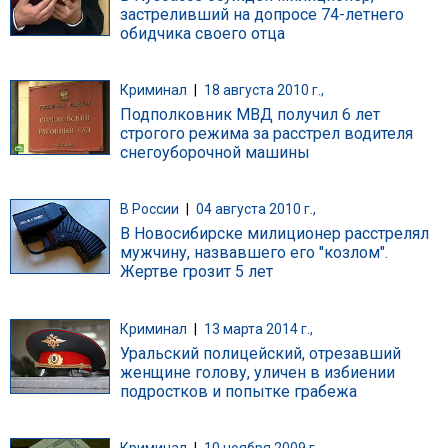
застреливший на допросе 74-летнего
обидчика своего отца
Криминал
|
18 августа 2010 г.,
Подполковник МВД получил 6 лет
строгого режима за расстрел водителя
снегоуборочной машины
В России
|
04 августа 2010 г.,
В Новосибирске милиционер расстрелял
мужчину, назвавшего его "козлом".
Жертве грозит 5 лет
Криминал
|
13 марта 2014 г.,
Уральский полицейский, отрезавший
женщине голову, уличен в избиении
подростков и попытке грабежа
Криминал
|
10 ноября 2009 г.,