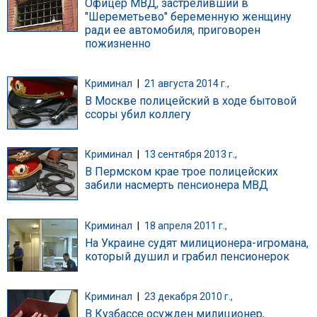
Офицер МВД, застреливший в
"Шереметьево" беременную женщину
ради ее автомобиля, приговорен
пожизненно
Криминал
|
21 августа 2014 г.,
В Москве полицейский в ходе бытовой
ссоры убил коллегу
Криминал
|
13 сентября 2013 г.,
В Пермском крае трое полицейских
забили насмерть пенсионера МВД
Криминал
|
18 апреля 2011 г.,
На Украине судят милиционера-игромана,
который душил и грабил пенсионерок
Криминал
|
23 декабря 2010 г.,
В Кузбассе осужден милиционер,