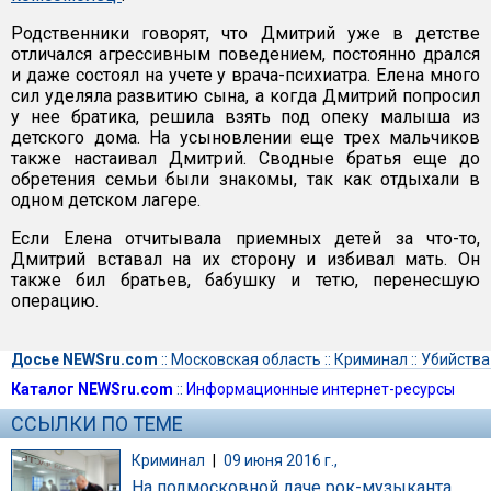
Родственники говорят, что Дмитрий уже в детстве
отличался агрессивным поведением, постоянно дрался
и даже состоял на учете у врача-психиатра. Елена много
сил уделяла развитию сына, а когда Дмитрий попросил
у нее братика, решила взять под опеку малыша из
детского дома. На усыновлении еще трех мальчиков
также настаивал Дмитрий. Сводные братья еще до
обретения семьи были знакомы, так как отдыхали в
одном детском лагере.
Если Елена отчитывала приемных детей за что-то,
Дмитрий вставал на их сторону и избивал мать. Он
также бил братьев, бабушку и тетю, перенесшую
операцию.
Досье NEWSru.com
::
Московская область
::
Криминал
::
Убийства
Каталог NEWSru.com
::
Информационные интернет-ресурсы
ССЫЛКИ ПО ТЕМЕ
Криминал
|
09 июня 2016 г.,
На подмосковной даче рок-музыканта