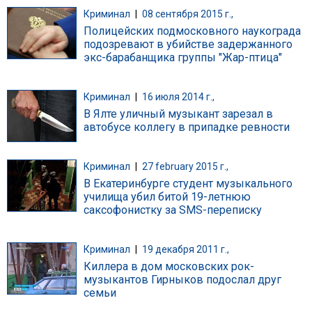
Криминал
|
08 сентября 2015 г.,
Полицейских подмосковного наукограда
подозревают в убийстве задержанного
экс-барабанщика группы "Жар-птица"
Криминал
|
16 июля 2014 г.,
В Ялте уличный музыкант зарезал в
автобусе коллегу в припадке ревности
Криминал
|
27 february 2015 г.,
В Екатеринбурге студент музыкального
училища убил битой 19-летнюю
саксофонистку за SMS-переписку
Криминал
|
19 декабря 2011 г.,
Киллера в дом московских рок-
музыкантов Гирныков подослал друг
семьи