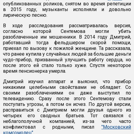
опубликованных роликов, снятом во время репетиции
в 2015 году, музыканты исполняли и довольно
лирическую песню.
В ходе расследования рассматривалась версия,
согласно которой Сентемова могли убить
разоблаченные им мошенники. В 2014 году Дмитрий,
работавший тогда фельдшером скорой помощи,
приехал по вызову к пожилой женщине. Та рассказала,
что ранее купила у случайных людей за большие деньги
чудо-прибор, призванный улучшить работу сердца, но
после этого ей стало только хуже. Спустя некоторое
время пенсионерка умерла.
Дмитрий изучил аппарат и выяснил, что прибор
никакими целебными свойствами не обладает. Со
своими разоблачениями он даже выступил по
телевидению. Сразу после этого Сентемову стали
поступать угрозы, а потом он исчез. По другой версии,
расправиться с Дмитрием могли друзья одного из
четырех его сводных братьев. Тот связался с
неблагополучной компанией, из-за чего часто
конфликтовал с родными, писал
"Московский
комсомолец"
.