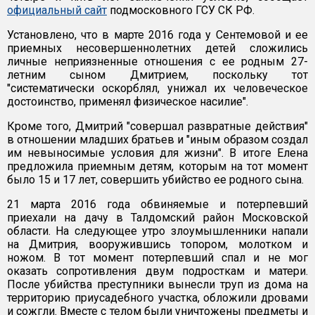
официальный сайт
подмосковного ГСУ СК РФ.
Установлено, что в марте 2016 года у Сентемовой и ее
приемных несовершеннолетних детей сложились
личные неприязненные отношения с ее родным 27-
летним сыном Дмитрием, поскольку тот
"систематически оскорблял, унижал их человеческое
достоинство, применял физическое насилие".
Кроме того, Дмитрий "совершал развратные действия"
в отношении младших братьев и "иным образом создал
им невыносимые условия для жизни". В итоге Елена
предложила приемным детям, которым на тот момент
было 15 и 17 лет, совершить убийство ее родного сына.
21 марта 2016 года обвиняемые и потерпевший
приехали на дачу в Талдомский район Московской
области. На следующее утро злоумышленники напали
на Дмитрия, вооружившись топором, молотком и
ножом. В тот момент потерпевший спал и не мог
оказать сопротивления двум подросткам и матери.
После убийства преступники вынесли труп из дома на
территорию приусадебного участка, обложили дровами
и сожгли. Вместе с телом были уничтожены предметы и