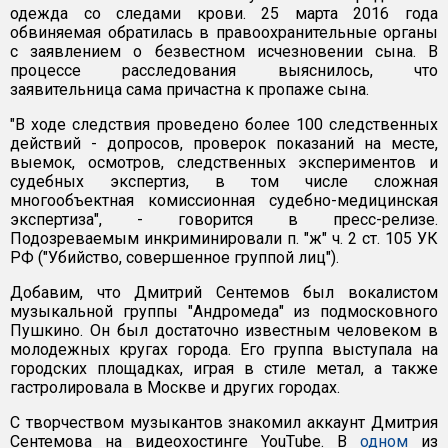
одежда со следами крови. 25 марта 2016 года
обвиняемая обратилась в правоохранительные органы
с заявлением о безвестном исчезновении сына. В
процессе расследования выяснилось, что
заявительница сама причастна к пропаже сына.
"В ходе следствия проведено более 100 следственных
действий - допросов, проверок показаний на месте,
выемок, осмотров, следственных экспериментов и
судебных экспертиз, в том числе сложная
многообъектная комиссионная судебно-медицинская
экспертиза", - говорится в пресс-релизе.
Подозреваемым инкриминировали п. "ж" ч. 2 ст. 105 УК
РФ ("Убийство, совершенное группой лиц").
Добавим, что Дмитрий Сентемов был вокалистом
музыкальной группы "Андромеда" из подмосковного
Пушкино. Он был достаточно известным человеком в
молодежных кругах города. Его группа выступала на
городских площадках, играя в стиле метал, а также
гастролировала в Москве и других городах.
С творчеством музыкантов знакомил аккаунт Дмитрия
Сентемова на видеохостинге YouТube. В
одном
из