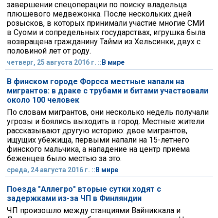
завершении спецоперации по поиску владельца
плюшевого медвежонка. После нескольких дней
розысков, в которых принимали участие многие СМИ
в Суоми и сопредельных государствах, игрушка была
возвращена гражданину Тайми из Хельсинки, двух с
половиной лет от роду.
четверг, 25 августа 2016 г. ::
В мире
В финском городе Форсса местные напали на
мигрантов: в драке с трубами и битами участвовали
около 100 человек
По словам мигрантов, они несколько недель получали
угрозы и боялись выходить в город. Местные жители
рассказывают другую историю: двое мигрантов,
ищущих убежища, первыми напали на 15-летнего
финского мальчика, а нападение на центр приема
беженцев было местью за это.
среда, 24 августа 2016 г. ::
В мире
Поезда "Аллегро" вторые сутки ходят с
задержками из-за ЧП в Финляндии
ЧП произошло между станциями Вайниккала и