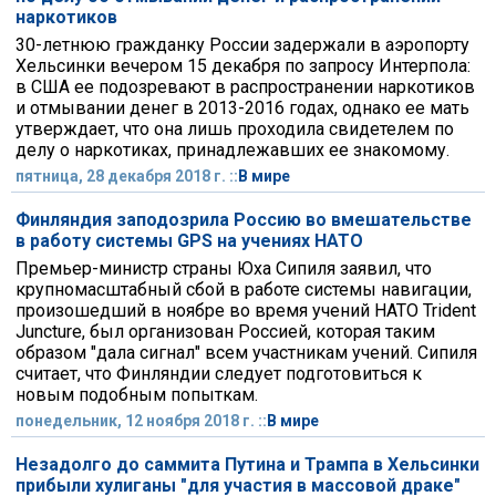
наркотиков
30-летнюю гражданку России задержали в аэропорту
Хельсинки вечером 15 декабря по запросу Интерпола:
в США ее подозревают в распространении наркотиков
и отмывании денег в 2013-2016 годах, однако ее мать
утверждает, что она лишь проходила свидетелем по
делу о наркотиках, принадлежавших ее знакомому.
пятница, 28 декабря 2018 г. ::
В мире
Финляндия заподозрила Россию во вмешательстве
в работу системы GPS на учениях НАТО
Премьер-министр страны Юха Сипиля заявил, что
крупномасштабный сбой в работе системы навигации,
произошедший в ноябре во время учений НАТО Trident
Juncture, был организован Россией, которая таким
образом "дала сигнал" всем участникам учений. Сипиля
считает, что Финляндии следует подготовиться к
новым подобным попыткам.
понедельник, 12 ноября 2018 г. ::
В мире
Незадолго до саммита Путина и Трампа в Хельсинки
прибыли хулиганы "для участия в массовой драке"