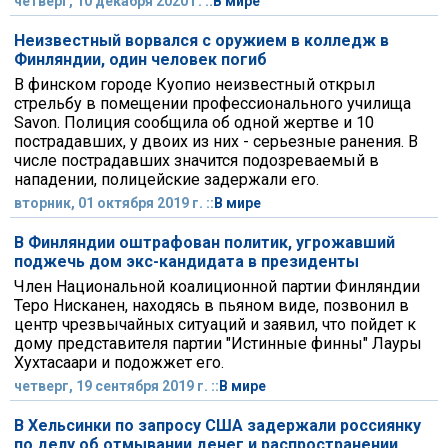
четверг, 10 декабря 2020 г. ::
В мире
Неизвестный ворвался с оружием в колледж в
Финляндии, один человек погиб
В финском городе Куопио неизвестный открыл
стрельбу в помещении профессионального училища
Savon. Полиция сообщила об одной жертве и 10
пострадавших, у двоих из них - серьезные ранения. В
числе пострадавших значится подозреваемый в
нападении, полицейские задержали его.
вторник, 01 октября 2019 г. ::
В мире
В Финляндии оштрафован политик, угрожавший
поджечь дом экс-кандидата в президенты
Член Национальной коалиционной партии Финляндии
Теро Нисканен, находясь в пьяном виде, позвонил в
центр чрезвычайных ситуаций и заявил, что пойдет к
дому представителя партии "Истинные финны" Лауры
Хухтасаари и подожжет его.
четверг, 19 сентября 2019 г. ::
В мире
В Хельсинки по запросу США задержали россиянку
по делу об отмывании денег и распространении