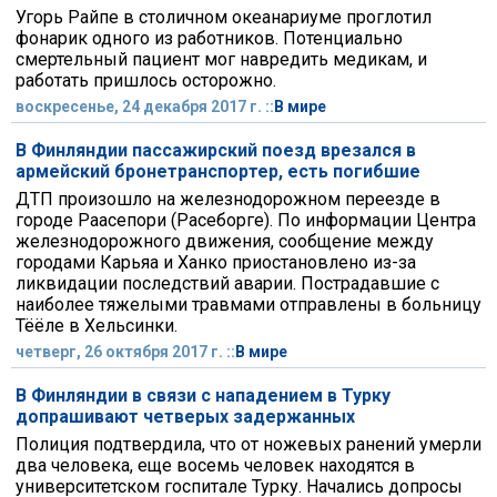
Угорь Райпе в столичном океанариуме проглотил
фонарик одного из работников. Потенциально
смертельный пациент мог навредить медикам, и
работать пришлось осторожно.
воскресенье, 24 декабря 2017 г. ::
В мире
В Финляндии пассажирский поезд врезался в
армейский бронетранспортер, есть погибшие
ДТП произошло на железнодорожном переезде в
городе Раасепори (Расеборге). По информации Центра
железнодорожного движения, сообщение между
городами Карьяа и Ханко приостановлено из-за
ликвидации последствий аварии. Пострадавшие с
наиболее тяжелыми травмами отправлены в больницу
Тёёле в Хельсинки.
четверг, 26 октября 2017 г. ::
В мире
В Финляндии в связи с нападением в Турку
допрашивают четверых задержанных
Полиция подтвердила, что от ножевых ранений умерли
два человека, еще восемь человек находятся в
университетском госпитале Турку. Начались допросы