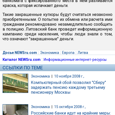
банкомата с фиксированного места в нем разливается
краска, которая испачкает деньги.
Такие закрашенные купюры будут считаться незаконно
приобретенными. О попытке их обмена или расчета ими
гражданам рекомендовано незамедлительно сообщить
в полицию. Литовский банк проведет информационную
кампанию среди населения, чтобы люди знали о том,
что означают "закрашенные" деньги.
Досье NEWSru.com
::
Экономика
::
Европа
::
Литва
Каталог NEWSru.com
::
Информационные интернет-ресурсы
ССЫЛКИ ПО ТЕМЕ
Экономика
|
10 ноября 2008 г.,
Компьютерный сбой позволил "Сберу"
задержать пенсию каждому третьему
пенсионеру Москвы
Экономика
|
15 октября 2008 г.,
Российские банки идут на крайние меры: